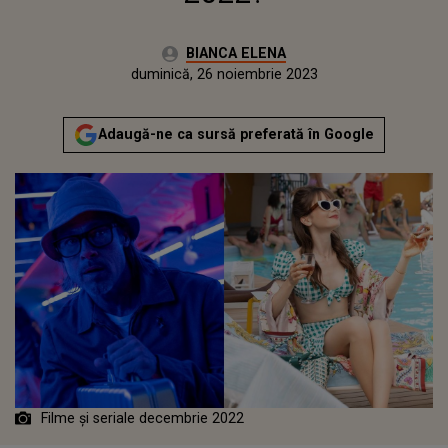
Autor:
BIANCA ELENA
Publicat:
sâmbătă, 26 noiembrie 2022
Actualizat:
duminică, 26 noiembrie 2023
Adaugă-ne ca sursă preferată în Google
Filme și seriale decembrie 2022