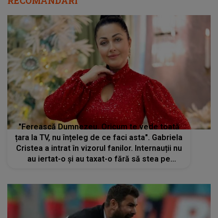
RECOMANDĂRI
"Ferească Dumnezeu. Oricum te vede toată
țara la TV, nu înțeleg de ce faci asta". Gabriela
Cristea a intrat în vizorul fanilor. Internauții nu
au iertat-o și au taxat-o fără să stea pe
gânduri