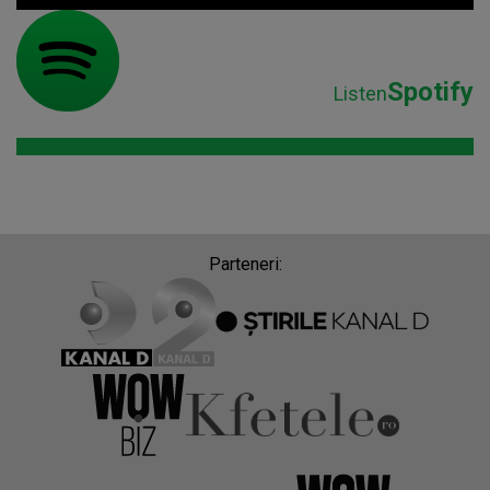
Spotify
Listen
Parteneri: