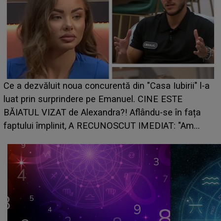
Ce a dezvăluit noua concurentă din "Casa Iubirii" l-a
luat prin surprindere pe Emanuel. CINE ESTE
BĂIATUL VIZAT de Alexandra?! Aflându-se în fața
faptului împlinit, A RECUNOSCUT IMEDIAT: "Am
avut..."