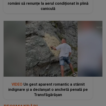
români să renunțe la aerul condiționat în plină
caniculă
kanald2.ro
VIDEO
Un gest aparent romantic a stârnit
indignare și a declanșat o anchetă penală pe
Transfăgărășan