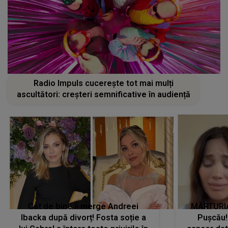
Radio Impuls cucerește tot mai mulți
ascultători: creșteri semnificative în audiență
Cât de bine îi merge Andreei
MĂRTURIA
Ibacka după divorț! Fosta soție a
Pușcău!