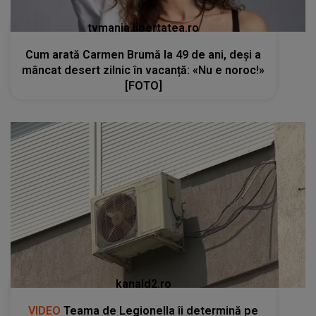
tvmania.libertatea.ro
Cum arată Carmen Brumă la 49 de ani, deși a
mâncat desert zilnic în vacanță: «Nu e noroc!»
[FOTO]
kanald2.ro
VIDEO
Teama de Legionella îi determină pe