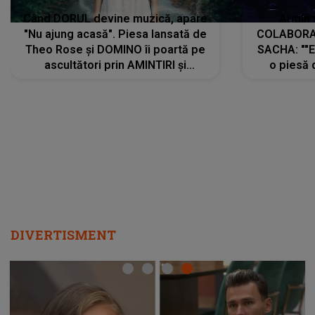
Când DORUL devine muzică, apare
Armin 
"Nu ajung acasă". Piesa lansată de
COLABORAR
Theo Rose și DOMINO îi poartă pe
SACHA: ""E
ascultători prin AMINTIRI și
o piesă 
REGĂSIRI, iar drumul emoțiilor
imediat pre
trece prin sufletul publicului:
cu mine șt
"Pentru toți cei care au plecat
păstrăm do
departe ca să le fie mai bine"
DIVERTISMENT