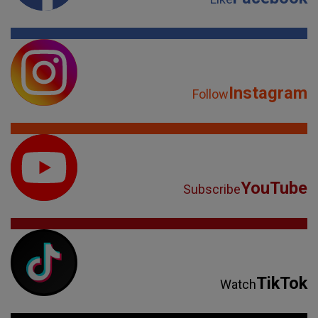
Instagram
Follow
YouTube
Subscribe
TikTok
Watch