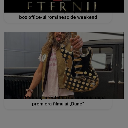
Filmul „Eternals” s-a menţinut pe primul loc în
box office-ul românesc de weekend
Jason Momoa, infectat cu coronavirus după
premiera filmului „Dune”