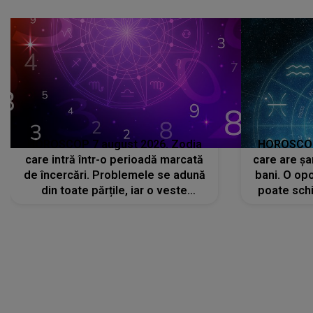
că..."
HOROSCOP 7 august 2026. Zodia
HOROSCOP 
care intră într-o perioadă marcată
care are șa
de încercări. Problemele se adună
bani. O opo
din toate părțile, iar o veste
poate schi
neașteptată îi dă planurile peste
la
cap