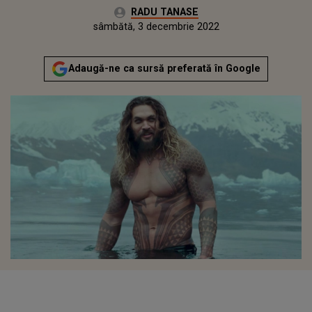
Autor:
RADU TANASE
Publicat:
luni, 6 decembrie 2021
Actualizat:
sâmbătă, 3 decembrie 2022
Adaugă-ne ca sursă preferată în Google