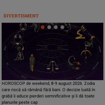
DIVERTISMENT
Emanuel a ținut ACEST DETALIU ASCUNS până
acum! În fața Alexandrei, concurentul din Casa Iubirii
face o MĂRTURISIRE NEAȘTEPTATĂ despre mama
sa: "I-am spus și ei în față, eu nu te iubesc pentru