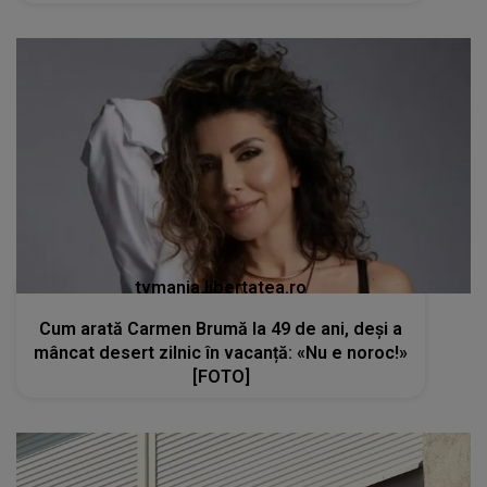
tvmania.libertatea.ro
Cum arată Carmen Brumă la 49 de ani, deși a
mâncat desert zilnic în vacanță: «Nu e noroc!»
[FOTO]