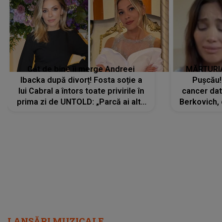
Cât de bine îi merge Andreei
MĂRTURIA
Ibacka după divorț! Fosta soție a
Pușcău!
lui Cabral a întors toate privirile în
cancer dato
prima zi de UNTOLD: „Parcă ai altă
Berkovich, 
strălucire, emani putere,
accident ru
încredere, siguranță...”
Dacă nu 
LANSĂRI MUZICALE