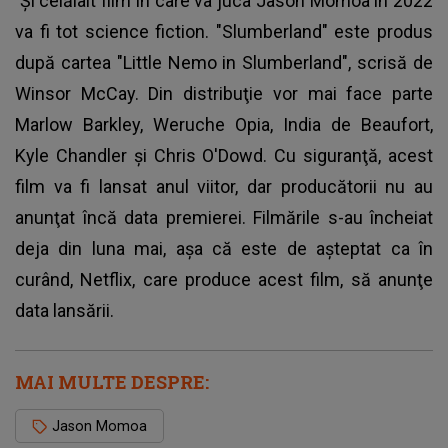
Şi celălalt film în care va juca Jason Momoa în 2022
va fi tot science fiction. "Slumberland" este produs
după cartea "Little Nemo in Slumberland", scrisă de
Winsor McCay. Din distribuţie vor mai face parte
Marlow Barkley, Weruche Opia, India de Beaufort,
Kyle Chandler şi Chris O'Dowd. Cu siguranţă, acest
film va fi lansat anul viitor, dar producătorii nu au
anunţat încă data premierei. Filmările s-au încheiat
deja din luna mai, aşa că este de aşteptat ca în
curând, Netflix, care produce acest film, să anunţe
data lansării.
MAI MULTE DESPRE:
Jason Momoa