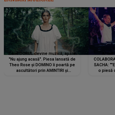
Când DORUL devine muzică, apare
Armin 
"Nu ajung acasă". Piesa lansată de
COLABORAR
Theo Rose și DOMINO îi poartă pe
SACHA: ""E
ascultători prin AMINTIRI și
o piesă 
REGĂSIRI, iar drumul emoțiilor
imediat pre
trece prin sufletul publicului:
cu mine șt
"Pentru toți cei care au plecat
păstrăm do
departe ca să le fie mai bine"