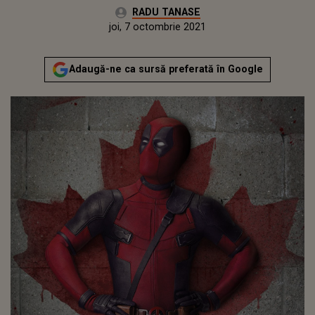
Autor:
RADU TANASE
Publicat:
joi, 7 octombrie 2021
Actualizat:
joi, 7 octombrie 2021
Adaugă-ne ca sursă preferată în Google