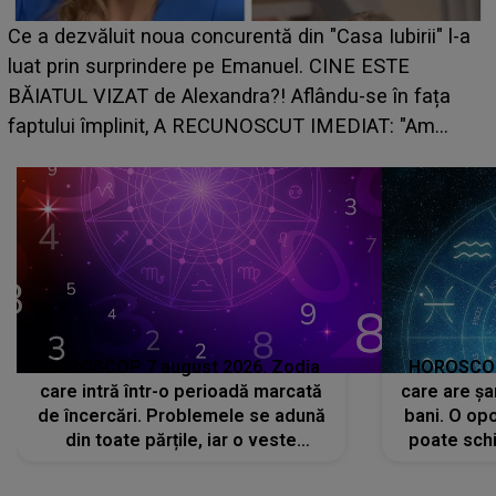
HOROSCOP de weekend, 8-9 august 20
a Iubirii" l-a
care riscă să rămână fără bani. O decizi
NE ESTE
grabă îi aduce pierderi semnificative și î
-se în fața
planurile peste cap
DIAT: "Am
HOROSCOP 7 august 2026. Zodia
HOROSCOP 
care intră într-o perioadă marcată
care are șa
de încercări. Problemele se adună
bani. O opo
din toate părțile, iar o veste
poate schi
neașteptată îi dă planurile peste
la
cap