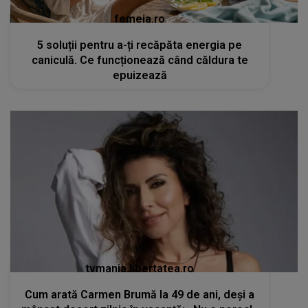
femeia.ro
5 soluții pentru a-ți recăpăta energia pe
caniculă. Ce funcționează când căldura te
epuizează
tvmania.libertatea.ro
Cum arată Carmen Brumă la 49 de ani, deși a