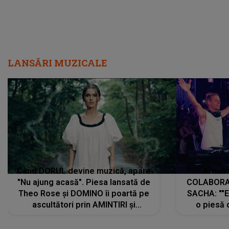
LANSĂRI MUZICALE
Când DORUL devine muzică, apare
Armin 
"Nu ajung acasă". Piesa lansată de
COLABORAR
Theo Rose și DOMINO îi poartă pe
SACHA: ""E
ascultători prin AMINTIRI și
o piesă 
REGĂSIRI, iar drumul emoțiilor
imediat pre
trece prin sufletul publicului:
cu mine șt