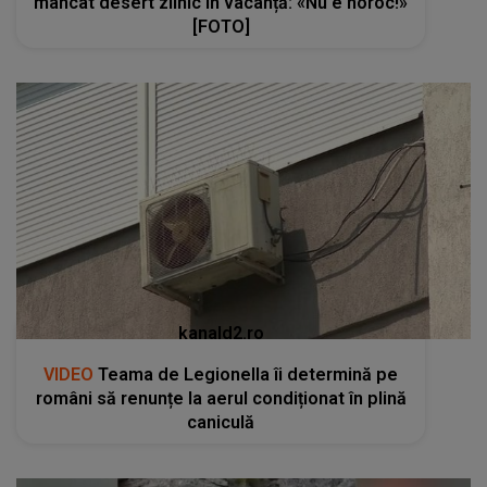
mâncat desert zilnic în vacanță: «Nu e noroc!»
[FOTO]
kanald2.ro
VIDEO
Teama de Legionella îi determină pe
români să renunțe la aerul condiționat în plină
caniculă