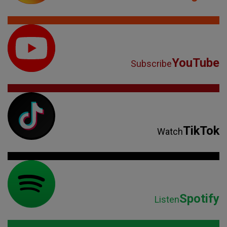
YouTube
Subscribe
TikTok
Watch
Spotify
Listen