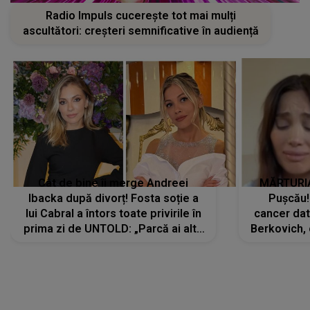
Radio Impuls cucerește tot mai mulți
ascultători: creșteri semnificative în audiență
Cât de bine îi merge Andreei
MĂRTURIA
Ibacka după divorț! Fosta soție a
Pușcău!
lui Cabral a întors toate privirile în
cancer dato
prima zi de UNTOLD: „Parcă ai altă
Berkovich, 
strălucire, emani putere,
accident ru
încredere, siguranță...”
Dacă nu 