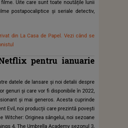
filme. Uite care sunt toate noutățile lunii
ilme postapocaliptice și seriale detectiv,
erivat din La Casa de Papel. Vezi când se
onistul
Netflix pentru ianuarie
tre datele de lansare și noi detalii despre
r genuri și care vor fi disponibile în 2022,
esionant și mai generos. Acesta cuprinde
t Evil, noi producții care prezintă povești
The Witcher: Originea sângelui, noi sezoane
 Things 4, The Umbrella Academy sezonul 3,