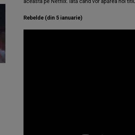
aceasta pe Netflix. Iată când vor apărea noi titlu
Rebelde (din 5 ianuarie)