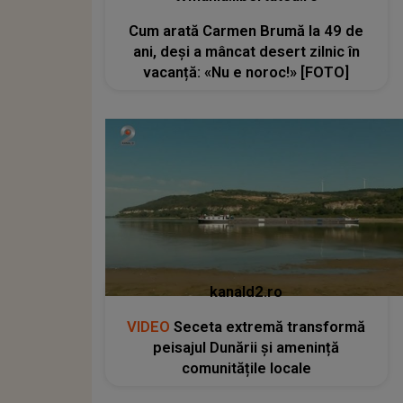
Cum arată Carmen Brumă la 49 de
ani, deși a mâncat desert zilnic în
vacanță: «Nu e noroc!» [FOTO]
kanald2.ro
VIDEO
Seceta extremă transformă
peisajul Dunării și amenință
comunitățile locale