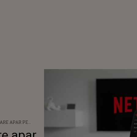
CARE APAR PE
IE 2022: SURPRIZE
re apar