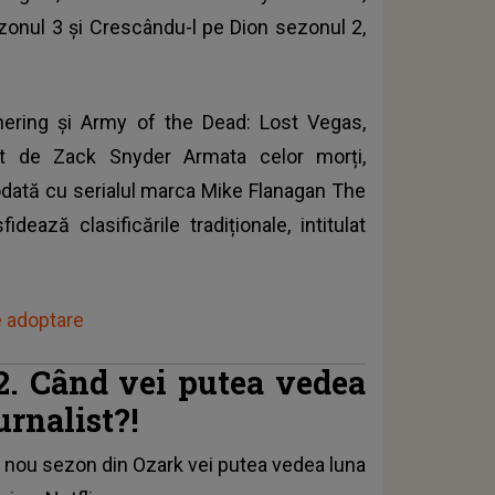
zonul 3 și Crescându-l pe Dion sezonul 2,
ering și Army of the Dead: Lost Vegas,
nat de Zack Snyder Armata celor morți,
 odată cu serialul marca Mike Flanagan The
dează clasificările tradiționale, intitulat
de adoptare
22. Când vei putea vedea
urnalist?!
n nou sezon din Ozark vei putea vedea luna