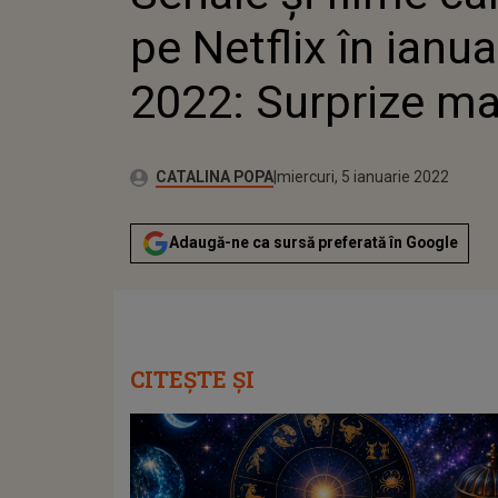
pe Netflix în ianua
2022: Surprize ma
Publicat:
Autor:
miercuri, 5 ianuarie 2022
Actualizat:
CATALINA POPA
miercuri, 5 ianuarie 2022
Adaugă-ne ca sursă preferată în Google
CITEȘTE ȘI