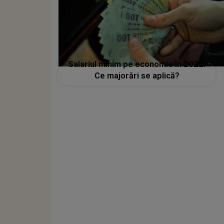
Salariul minim pe economie în 2022:
Ce majorări se aplică?