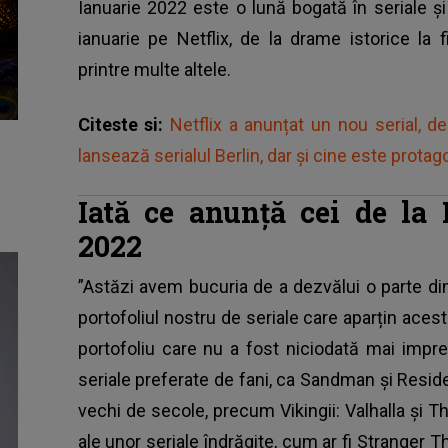
Ianuarie 2022 este o lună bogată în seriale și 
ianuarie pe Netflix, de la drame istorice la f
printre multe altele.
Citeste si:
Netflix a anunțat un nou serial, d
lansează serialul Berlin, dar și cine este protag
Iată ce anunță cei de la 
2022
”Astăzi avem bucuria de a dezvălui o parte din
portofoliul nostru de seriale care aparțin acesto
portofoliu care nu a fost niciodată mai impr
seriale preferate de fani, ca Sandman și Residen
vechi de secole, precum Vikingii: Valhalla și 
ale unor seriale îndrăgite, cum ar fi Stranger