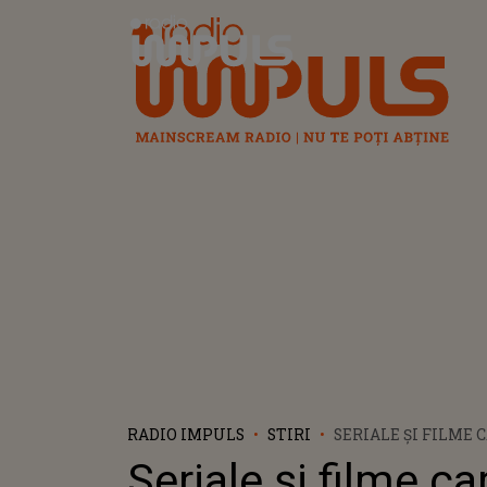
Radio Impuls
RADIO IMPULS
STIRI
SERIALE ŞI FILME 
NETFLIX ÎN IANUAR
Seriale şi filme ca
MARI!