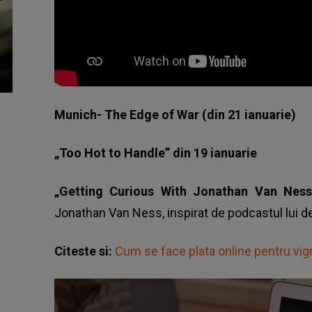
Munich- The Edge of War (din 21 ianuarie)
„Too Hot to Handle” din 19 ianuarie
„Getting Curious With Jonathan Van Ness
Jonathan Van Ness, inspirat de podcastul lui d
Citeste si:
Cum se face plata online pentru vign