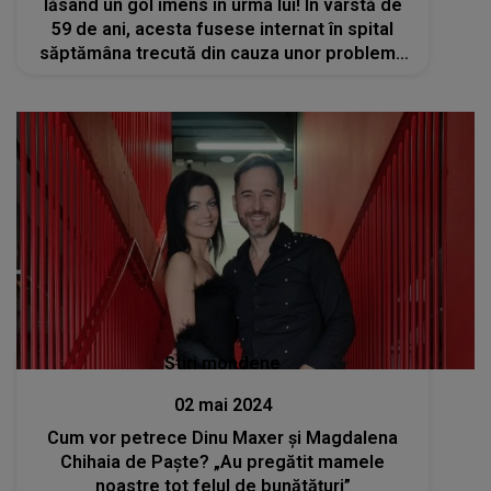
lăsând un gol imens în urma lui! În vârstă de
59 de ani, acesta fusese internat în spital
săptămâna trecută din cauza unor probleme
respiratorii. Vestea morții sale i-a zguduit pe
apropiați
Stiri mondene
02 mai 2024
Cum vor petrece Dinu Maxer și Magdalena
Chihaia de Paște? „Au pregătit mamele
noastre tot felul de bunătățuri”