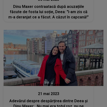
Dinu Maxer contraatacă după acuzațiile
făcute de fosta lui soție, Deea: "I-am zis că
m-a deranjat ce a făcut. A căzut în capcană!"
Stiri mondene
21 mai 2023
Adevărul despre despărțirea dintre Deea și
Dinu Maxer: „Nu mai era totul roz, nu ne