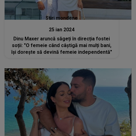
Stiri mondene
25 ian 2024
Dinu Maxer aruncă săgeți în direcția fostei
soții: "O femeie când câștigă mai mulți bani,
își dorește să devină femeie independentă"