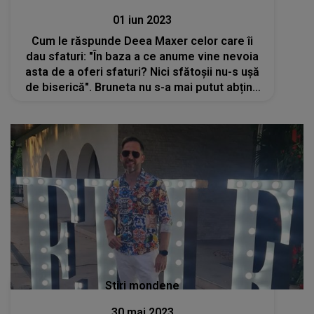
01 iun 2023
Cum le răspunde Deea Maxer celor care îi
dau sfaturi: "În baza a ce anume vine nevoia
asta de a oferi sfaturi? Nici sfătoșii nu-s ușă
de biserică". Bruneta nu s-a mai putut abține
și a dat cărțile pe față
Stiri mondene
30 mai 2023