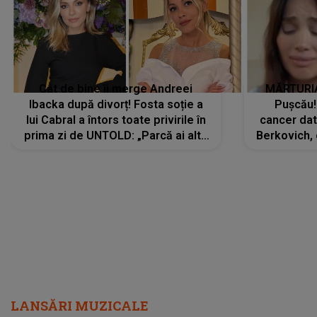
Cât de bine îi merge Andreei
MĂRTURIA
Ibacka după divorț! Fosta soție a
Pușcău!
lui Cabral a întors toate privirile în
cancer dato
prima zi de UNTOLD: „Parcă ai altă
Berkovich, 
strălucire, emani putere,
accident ru
încredere, siguranță...”
Dacă nu 
LANSĂRI MUZICALE