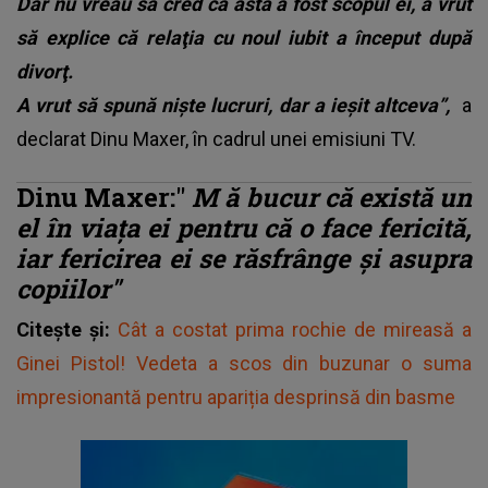
Dar nu vreau să cred că asta a fost scopul ei, a vrut
să explice că relaţia cu noul iubit a început după
divorţ.
A vrut să spună nişte lucruri, dar a ieşit altceva”,
a
declarat Dinu Maxer, în cadrul unei emisiuni TV.
Dinu Maxer:"
M
ă bucur că există un
el în viaţa ei pentru că o face fericită,
iar fericirea ei se răsfrânge şi asupra
copiilor"
Citește și:
Cât a costat prima rochie de mireasă a
Ginei Pistol! Vedeta a scos din buzunar o suma
impresionantă pentru apariția desprinsă din basme