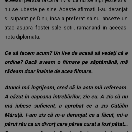
aceeasi persoana ca la TV si ca nu se ingrijeste si si
nu se iubeste pe sine. Aceste afirmatii l-au deranjat
si suparat pe Dinu, insa a preferat sa nu lanseze un
atac asupra fostei sale sotii, ramanand in aceeasi
nota diplomata.
Ce să facem acum? Un live de acasă să vedeţi că e
ordine? Dacă aveam o filmare pe săptămână, mă
rădeam doar înainte de acea filmare.
Atunci mă îngrijeam, cred că la asta mă refeream.
A căzut în capcana întrebărilor, zic eu. A zis că nu
mă iubesc suficient, a aprobat ce a zis Cătălin
Măruţă. I-am zis că m-a deranjat ce a făcut, mi-a
părut rău ca un divorţ care părea curat a fost pătat…