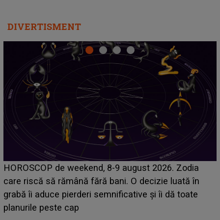
DIVERTISMENT
Emanuel a ținut ACEST DETALIU ASCUNS până
acum! În fața Alexandrei, concurentul din Casa Iubirii
face o MĂRTURISIRE NEAȘTEPTATĂ despre mama
sa: "I-am spus și ei în față, eu nu te iubesc pentru