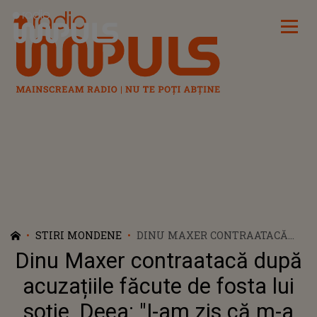
Radio Impuls
STIRI MONDENE
DINU MAXER CONTRAATACĂ
DUPĂ ACUZAȚIILE FĂCUTE DE
Dinu Maxer contraatacă după
FOSTA LUI SOȚIE, DEEA: "I-AM
ZIS CĂ M-A DERANJAT CE A
acuzațiile făcute de fosta lui
FĂCUT. A CĂZUT ÎN CAPCANĂ!"
soție, Deea: "I-am zis că m-a