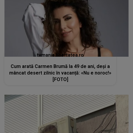
tvmania.libertatea.ro
Cum arată Carmen Brumă la 49 de ani, deși a
mâncat desert zilnic în vacanță: «Nu e noroc!»
[FOTO]