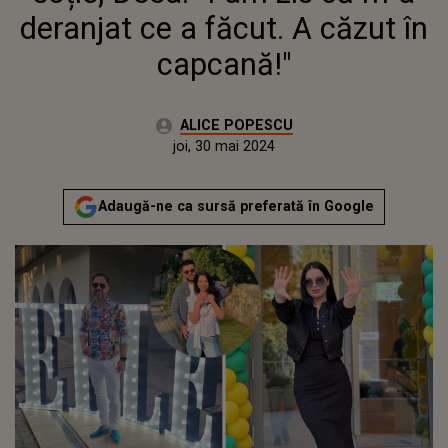
deranjat ce a făcut. A căzut în
capcană!"
Autor:
ALICE POPESCU
Publicat:
marți, 30 mai 2023
Actualizat:
joi, 30 mai 2024
Adaugă-ne ca sursă preferată în Google