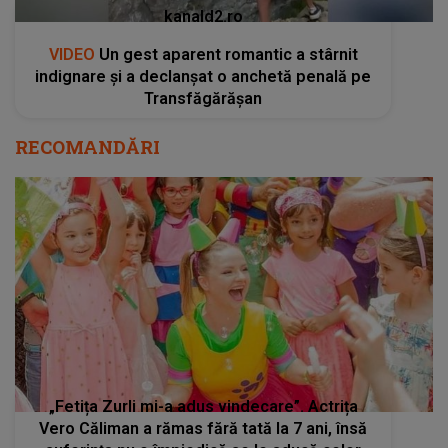
kanald2.ro
VIDEO
Un gest aparent romantic a stârnit
indignare și a declanșat o anchetă penală pe
Transfăgărășan
RECOMANDĂRI
„Fetița Zurli mi-a adus vindecare”. Actrița
Vero Căliman a rămas fără tată la 7 ani, însă