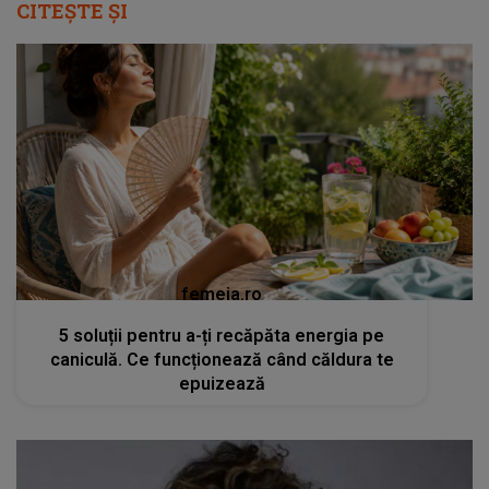
CITEȘTE ȘI
femeia.ro
5 soluții pentru a-ți recăpăta energia pe
caniculă. Ce funcționează când căldura te
epuizează