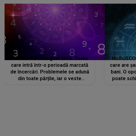
că..."
HOROSCOP 7 august 2026. Zodia
HOROSCOP 
care intră într-o perioadă marcată
care are șa
de încercări. Problemele se adună
bani. O opo
din toate părțile, iar o veste
poate schi
neașteptată îi dă planurile peste
la
cap