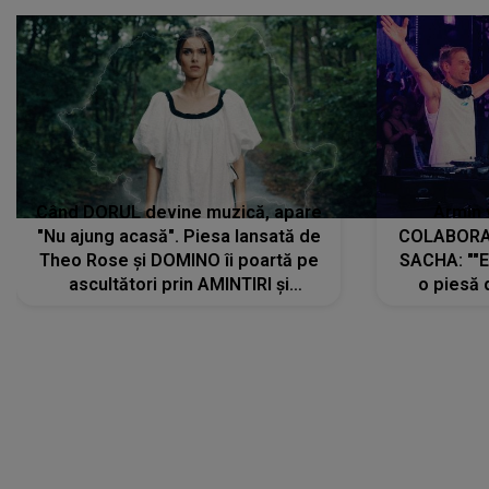
Când DORUL devine muzică, apare
Armin 
"Nu ajung acasă". Piesa lansată de
COLABORAR
Theo Rose și DOMINO îi poartă pe
SACHA: ""E
ascultători prin AMINTIRI și
o piesă 
REGĂSIRI, iar drumul emoțiilor
imediat pre
trece prin sufletul publicului:
cu mine șt
"Pentru toți cei care au plecat
păstrăm do
departe ca să le fie mai bine"