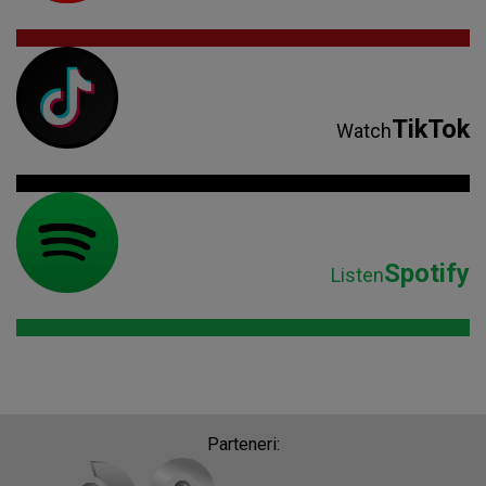
TikTok
Watch
Spotify
Listen
Parteneri: