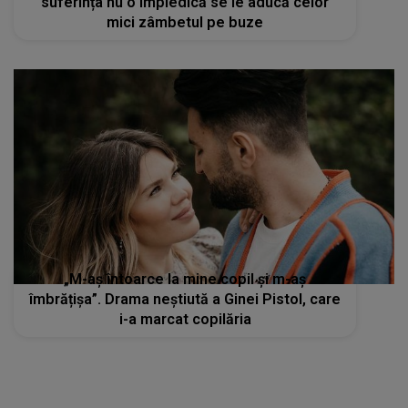
suferința nu o împiedică se le aducă celor
mici zâmbetul pe buze
„M-aș întoarce la mine copil și m-aș
îmbrățișa”. Drama neștiută a Ginei Pistol, care
i-a marcat copilăria