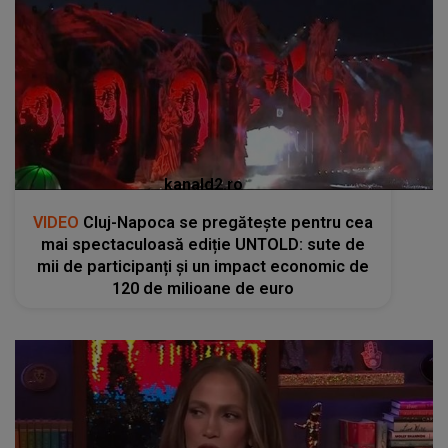
kanald2.ro
VIDEO
Cluj-Napoca se pregătește pentru cea
mai spectaculoasă ediție UNTOLD: sute de
mii de participanți și un impact economic de
120 de milioane de euro