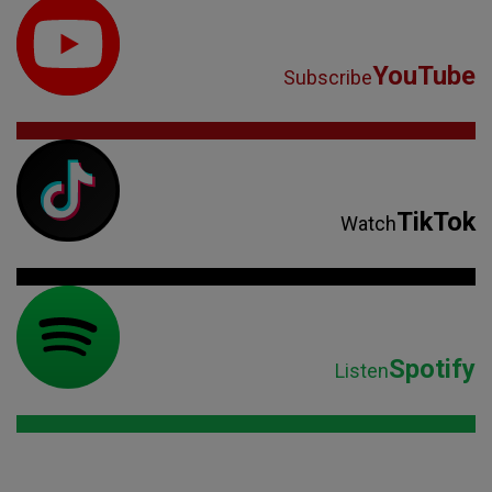
YouTube
Subscribe
TikTok
Watch
Spotify
Listen