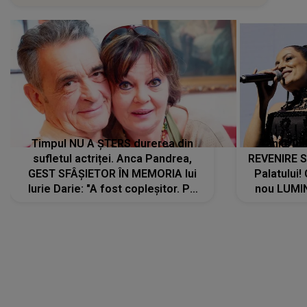
Timpul NU A ȘTERS durerea din
Tania Tu
sufletul actriței. Anca Pandrea,
REVENIRE 
GEST SFÂȘIETOR ÎN MEMORIA lui
Palatului!
Iurie Darie: "A fost copleșitor. Pe
nou LUMI
măsură ce trece timpul parcă..."
pentru a
cântece no
care abia 