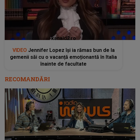
kanald2.ro
VIDEO
Jennifer Lopez își ia rămas bun de la
gemenii săi cu o vacanță emoționantă în Italia
înainte de facultate
RECOMANDĂRI