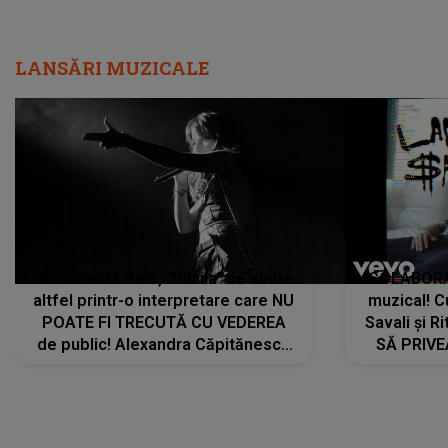
LANSĂRI MUZICALE
De această dată, "Dilaila" se simte
COLABORAR
altfel printr-o interpretare care NU
muzical! C
POATE FI TRECUTĂ CU VEDEREA
Savali și Ri
de public! Alexandra Căpitănescu
SĂ PRIV
a lansat VERSIUNEA LIVE a piesei