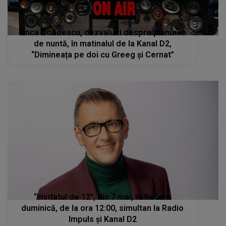
Ilinca Obădescu, dezvaluiri despre planurile
de nuntă, în matinalul de la Kanal D2,
“Dimineața pe doi cu Greeg și Cernat”
“Invitatul de 12”, din 7 mai, în fiecare
duminică, de la ora 12:00, simultan la Radio
Impuls şi Kanal D2