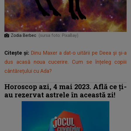
Zodia Berbec
(sursa foto: PixaBay)
Citește și:
Dinu Maxer a dat-o uitării pe Deea și și-a
dus acasă noua cucerire. Cum se înțeleg copiii
cântărețului cu Ada?
Horoscop azi, 4 mai 2023. Află ce ți-
au rezervat astrele în această zi!