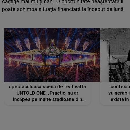
care deschid festivalul și de la ce ore au loc cele mai
așteptate concerte pe scena principală?
Cea mai mare și mai
Charli xc
spectaculoasă scenă de festival la
confesiu
UNTOLD ONE: „Practic, nu ar
vulnerabil
încăpea pe multe stadioane din
exista în
lume”. Evenimentul începe joi, 6
august 2026