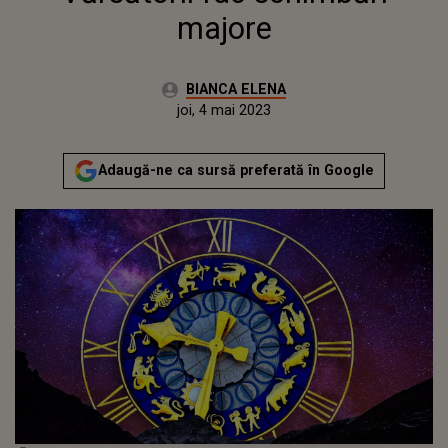
majore
Autor:
BIANCA ELENA
Publicat:
miercuri, 3 mai 2023
Actualizat:
joi, 4 mai 2023
Adaugă-ne ca sursă preferată în Google