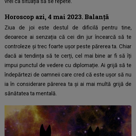
vrei ca situația să se repete.
Horoscop azi, 4 mai 2023. Balanță
Ziua de joi este destul de dificilă pentru tine,
deoarece ai senzația că cei din jur încearcă să te
controleze și trec foarte ușor peste părerea ta. Chiar
dacă ai tendința să te cerți, cel mai bine ar fi să îți
impui punctul de vedere cu diplomație. Ai grijă să te
îndepărtezi de oamneii care cred că este ușor să nu
ia în considerare părerea ta și ai mai multă grijă de
sănătatea ta mentală.