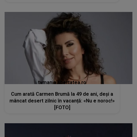
tvmania.libertatea.ro
Cum arată Carmen Brumă la 49 de ani, deși a
mâncat desert zilnic în vacanță: «Nu e noroc!»
[FOTO]