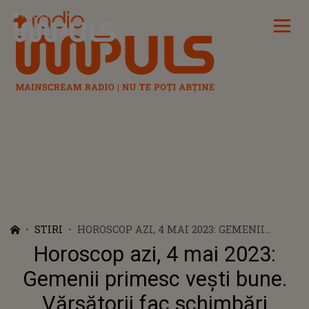
Radio Impuls
STIRI
HOROSCOP AZI, 4 MAI 2023: GEMENII
PRIMESC VEȘTI BUNE. VĂRSĂTORII FAC
Horoscop azi, 4 mai 2023:
SCHIMBĂRI MAJORE
Gemenii primesc vești bune.
Vărsătorii fac schimbări