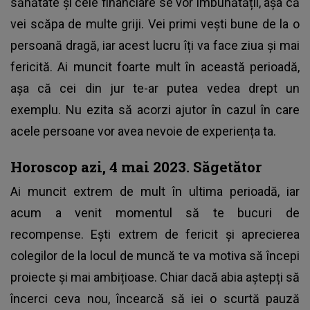
sănătate și cele financiare se vor îmbunătății, așa că
vei scăpa de multe griji. Vei primi vești bune de la o
persoană dragă, iar acest lucru îți va face ziua și mai
fericită. Ai muncit foarte mult în această perioadă,
așa că cei din jur te-ar putea vedea drept un
exemplu. Nu ezita să acorzi ajutor în cazul în care
acele persoane vor avea nevoie de experiența ta.
Horoscop azi, 4 mai 2023. Săgetător
Ai muncit extrem de mult în ultima perioadă, iar
acum a venit momentul să te bucuri de
recompense. Ești extrem de fericit și aprecierea
colegilor de la locul de muncă te va motiva să începi
proiecte și mai ambițioase. Chiar dacă abia aștepți să
încerci ceva nou, încearcă să iei o scurtă pauză