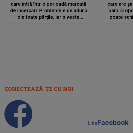
care intră într-o perioadă marcată
care are șa
de încercări. Problemele se adună
bani. O opo
din toate părțile, iar o veste
poate schi
neașteptată îi dă planurile peste
la
cap
CONECTEAZĂ-TE CU NOI
Facebook
Like