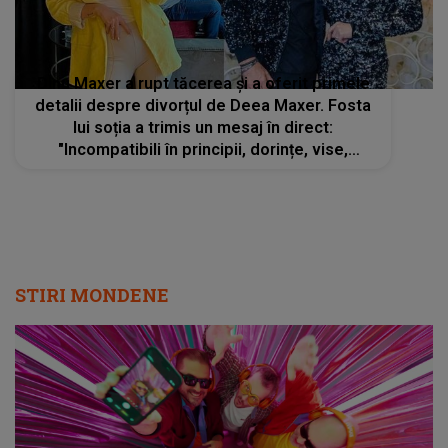
Dinu Maxer a rupt tăcerea și a oferit primele
detalii despre divorțul de Deea Maxer. Fosta
lui soția a trimis un mesaj în direct:
"Incompatibili în principii, dorințe, vise,
mentalitate, planuri, putere de iubire și
implicare”
STIRI MONDENE