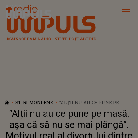
Radio Impuls
STIRI MONDENE
”ALȚII NU AU CE PUNE PE
MASĂ, AȘA CĂ SĂ NU SE MAI
”Alții nu au ce pune pe masă,
PLÂNGĂ”. MOTIVUL REAL AL
DIVORȚULUI DINTRE DEEA ȘI
așa că să nu se mai plângă”.
DINU MAXER. BRUNETA I S-A
Motivul real al divorțului dintre
CONFESAT ELENEI