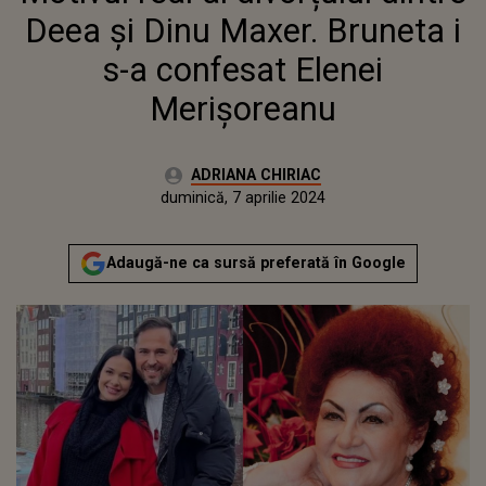
MERIȘOREANU
Deea și Dinu Maxer. Bruneta i
s-a confesat Elenei
Merișoreanu
Autor:
ADRIANA CHIRIAC
Publicat:
vineri, 7 aprilie 2023
Actualizat:
duminică, 7 aprilie 2024
Adaugă-ne ca sursă preferată în Google