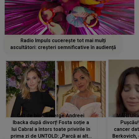
Radio Impuls cucerește tot mai mulți
ascultători: creșteri semnificative în audiență
Cât de bine îi merge Andreei
MĂRTURIA
Ibacka după divorț! Fosta soție a
Pușcău!
lui Cabral a întors toate privirile în
cancer dato
prima zi de UNTOLD: „Parcă ai altă
Berkovich, 