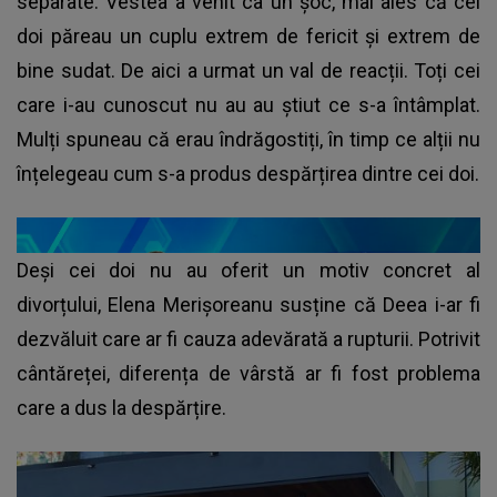
separate. Vestea a venit ca un șoc, mai ales că cei
doi păreau un cuplu extrem de fericit și extrem de
bine sudat. De aici a urmat un val de reacții. Toți cei
care i-au cunoscut nu au au știut ce s-a întâmplat.
Mulți spuneau că erau îndrăgostiți, în timp ce alții nu
înțelegeau cum s-a produs despărțirea dintre cei doi.
Deși cei doi nu au oferit un motiv concret al
divorțului, Elena Merișoreanu susține că Deea i-ar fi
dezvăluit care ar fi cauza adevărată a rupturii. Potrivit
cântăreței, diferența de vârstă ar fi fost problema
care a dus la despărțire.