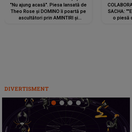
"Nu ajung acasă". Piesa lansată de
COLABORAR
Theo Rose și DOMINO îi poartă pe
SACHA: ""E
ascultători prin AMINTIRI și
o piesă 
REGĂSIRI, iar drumul emoțiilor
imediat pre
trece prin sufletul publicului:
cu mine șt
"Pentru toți cei care au plecat
păstrăm do
departe ca să le fie mai bine"
DIVERTISMENT