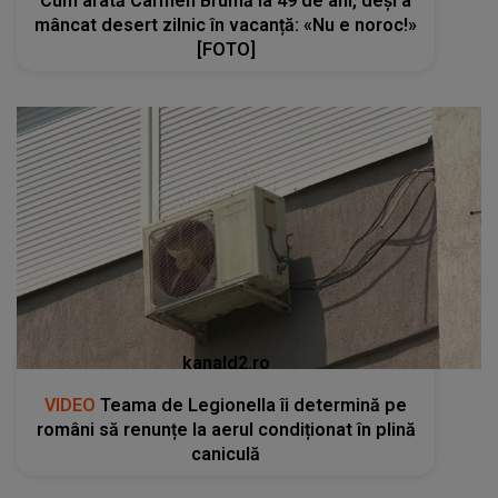
Cum arată Carmen Brumă la 49 de ani, deși a
mâncat desert zilnic în vacanță: «Nu e noroc!»
[FOTO]
kanald2.ro
VIDEO
Teama de Legionella îi determină pe
români să renunțe la aerul condiționat în plină
caniculă