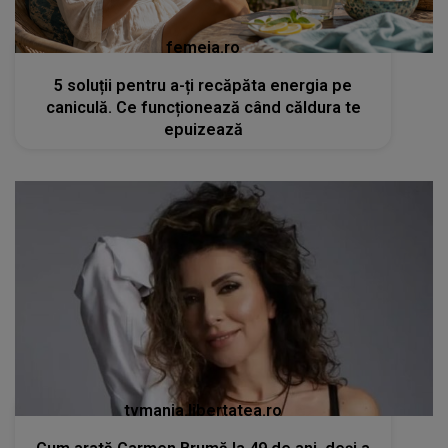
femeia.ro
5 soluții pentru a-ți recăpăta energia pe
caniculă. Ce funcționează când căldura te
epuizează
tvmania.libertatea.ro