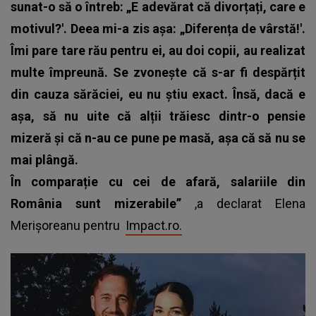
sunat-o să o întreb: „E adevărat că divorțați, care e
motivul?'. Deea mi-a zis așa: „Diferența de vârstă!'.
Îmi pare tare rău pentru ei, au doi copii, au realizat
multe împreună. Se zvonește că s-ar fi despărțit
din cauza sărăciei, eu nu știu exact. Însă, dacă e
așa, să nu uite că alții trăiesc dintr-o pensie
mizeră și că n-au ce pune pe masă, așa că să nu se
mai plângă.
În comparație cu cei de afară, salariile din
România sunt mizerabile”
,a declarat Elena
Merișoreanu pentru
Impact.ro.