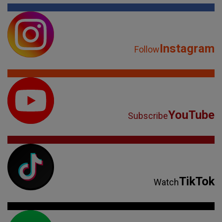
Instagram
Follow
YouTube
Subscribe
TikTok
Watch