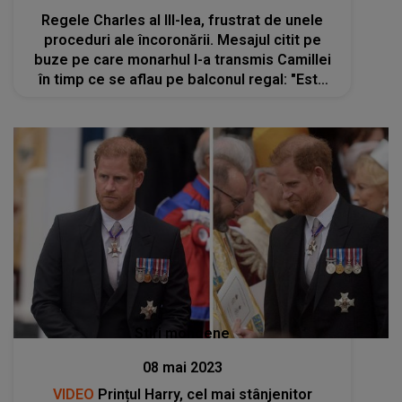
Regele Charles al III-lea, frustrat de unele
proceduri ale încoronării. Mesajul citit pe
buze pe care monarhul l-a transmis Camillei
în timp ce se aflau pe balconul regal: "Este
plictisitor"
Stiri mondene
08 mai 2023
VIDEO
Prințul Harry, cel mai stânjenitor