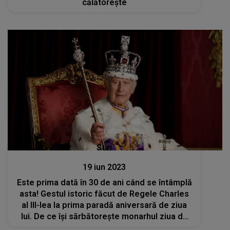
călătorește
Stiri
19 iun 2023
Este prima dată în 30 de ani când se întâmplă
asta! Gestul istoric făcut de Regele Charles
al III-lea la prima paradă aniversară de ziua
lui. De ce își sărbătorește monarhul ziua de
naștere de două ori pe an