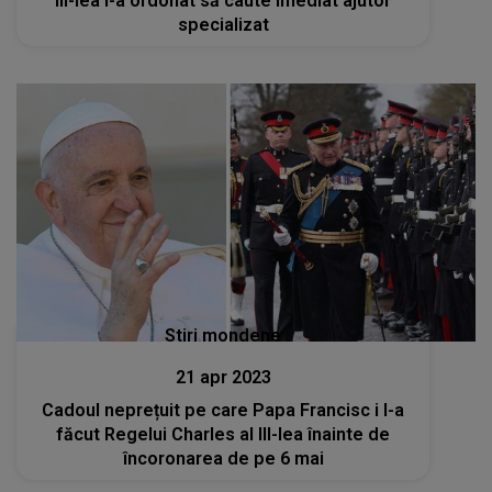
III-lea i-a ordonat să caute imediat ajutor
specializat
Stiri mondene
21 apr 2023
Cadoul neprețuit pe care Papa Francisc i l-a
făcut Regelui Charles al III-lea înainte de
încoronarea de pe 6 mai