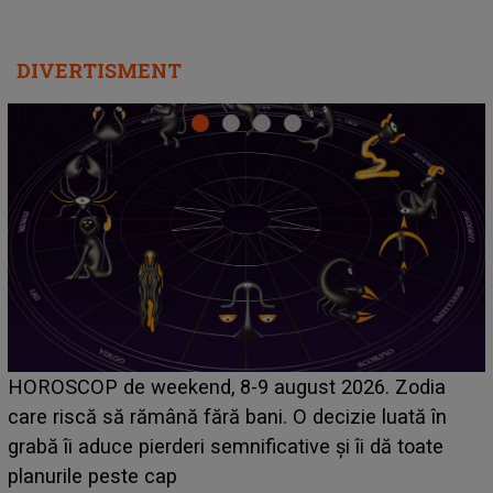
DIVERTISMENT
Emanuel a ținut ACEST DETALIU ASCUNS până
acum! În fața Alexandrei, concurentul din Casa Iubirii
face o MĂRTURISIRE NEAȘTEPTATĂ despre mama
sa: "I-am spus și ei în față, eu nu te iubesc pentru