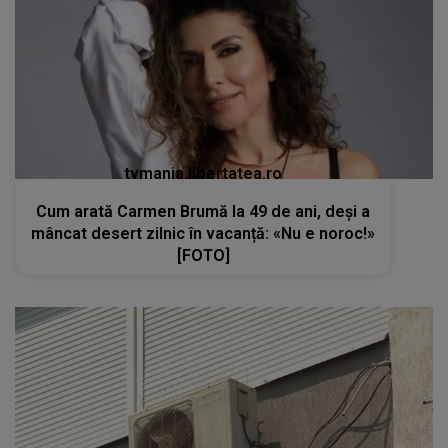
tvmania.libertatea.ro
Cum arată Carmen Brumă la 49 de ani, deși a
mâncat desert zilnic în vacanță: «Nu e noroc!»
[FOTO]