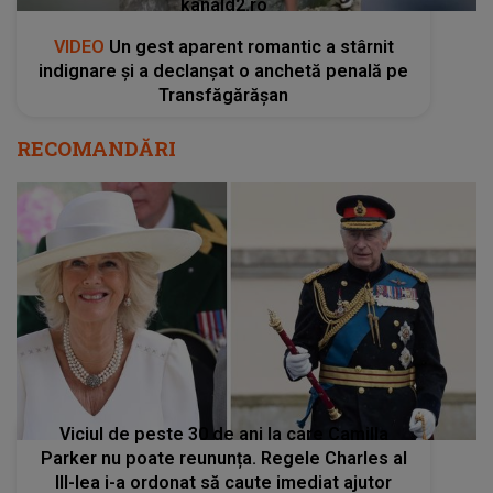
kanald2.ro
VIDEO
Un gest aparent romantic a stârnit
indignare și a declanșat o anchetă penală pe
Transfăgărășan
RECOMANDĂRI
Viciul de peste 30 de ani la care Camilla
Parker nu poate reununța. Regele Charles al
III-lea i-a ordonat să caute imediat ajutor