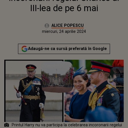
III-lea de pe 6 mai
Autor:
ALICE POPESCU
Publicat:
luni, 24 aprilie 2023
Actualizat:
miercuri, 24 aprilie 2024
Adaugă-ne ca sursă preferată în Google
Printul Harry nu va participa la celebrarea incoronarii regelui