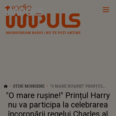
Radio Impuls
STIRI MONDENE
"O MARE RUȘINE!" PRINȚUL
HARRY NU VA PARTICIPA LA
"O mare rușine!" Prințul Harry
CELEBRAREA ÎNCORONĂRII
REGELUI CHARLES AL III-LEA
nu va participa la celebrarea
DE PE 6 MAI
încoronării regelui Charles al