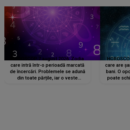
că..."
HOROSCOP 7 august 2026. Zodia
HOROSCOP 
care intră într-o perioadă marcată
care are șa
de încercări. Problemele se adună
bani. O opo
din toate părțile, iar o veste
poate schi
neașteptată îi dă planurile peste
la
cap