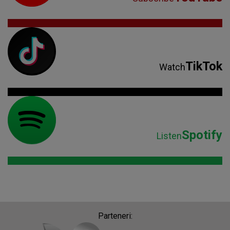
TikTok
Watch
Spotify
Listen
Parteneri: