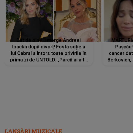
Cât de bine îi merge Andreei
MĂRTURIA
Ibacka după divorț! Fosta soție a
Pușcău!
lui Cabral a întors toate privirile în
cancer dato
prima zi de UNTOLD: „Parcă ai altă
Berkovich, 
strălucire, emani putere,
accident ru
încredere, siguranță...”
Dacă nu 
LANSĂRI MUZICALE