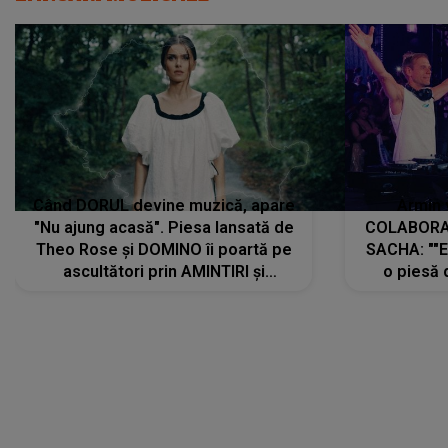
Când DORUL devine muzică, apare
Armin 
"Nu ajung acasă". Piesa lansată de
COLABORAR
Theo Rose și DOMINO îi poartă pe
SACHA: ""E
ascultători prin AMINTIRI și
o piesă 
REGĂSIRI, iar drumul emoțiilor
imediat pre
trece prin sufletul publicului:
cu mine șt
"Pentru toți cei care au plecat
păstrăm do
departe ca să le fie mai bine"