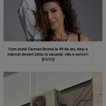
tvmania.libertatea.ro
Cum arată Carmen Brumă la 49 de ani, deși a
mâncat desert zilnic în vacanță: «Nu e noroc!»
[FOTO]