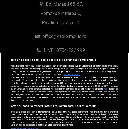
Bd. Mărăști 65-67,
Romexpo Intrarea C,
Pavilion T, sector 1
office@radioimpuls.ro
LIVE : 0754-222.999
WhatsApp: 0754-222.999
Nouă ne pasă ca datele tale personale să rămână confidențiale
Noi și partenerii noștri
589
stocăm și/sau accesăm informații pe dispozitivul dvs., precum identificatorii cookie unici pentru
prelucrarea datelor cu caracter personal. Puteți accepta sau gestiona preferințele dvs. făcând clic mai jos, respectiv vă
puteți opune utilizării unui interes legitim în orice moment pe pagina cu politica de confidențialitate. Aceste alegeri vor fi
raportate partenerilor noștri și nu vă vor afecta navigarea.
Mai multe detalii
Noi si partenerii nostri (retelele de socializare si agentiile de publicitate partenere, precum si furnizorii nostri de servicii de
date analitice) prelucram date pentru a permite website-ului sa functioneze, pentru a personaliza continutul si anunturile
publicitare afisate in functie de interesele si/sau profilul dvs., pentru a va oferi functionalitati aferente retelelor de
socializare si pentru a analiza traficul pe website. Beneficiati de drepturile prevazute de art. 15-22 din GDPR in legatura
cu prelucrarea datelor cu caracter personal. Aceste drepturi pot fi exercitate prin modalitatea indicata
aici
. Prin click pe
“ACCEPT TOATE”, acceptati folosirea tuturor Tehnologiilor de tip Cookie, care implica inclusiv acceptul dvs. cu privire la
stocarea/accesarea informatiilor de catre Vendor-ii cu care colaboram. Prin click pe “VREAU SA MODIFIC SETARILE
INDIVIDUAL” puteti schimba preferintele in mod individual, mai putin cele legate de cookie strict necesare pentru
functionarea website-ului.
© 2019-2026 DOGAN MEDIA INTERNATIONAL SA, Toate
Atât noi, cât și partenerii noștri prelucrăm datele pentru a oferi:
Stocarea și/sau accesarea informațiilor de pe un dispozitiv. Măsurarea performanței reclamelor. Utilizarea profilurilor
drepturile rezervate.
pentru selectarea conținutului personalizat. Dezvoltarea și îmbunătățirea serviciilor. Crearea profilurilor de conținut
personalizat. Utilizarea profilurilor pentru selectarea publicității personalizate. Crearea profilurilor pentru publicitate
personalizată. Măsurarea performanței conținutului. Înțelegerea publicului prin statistici sau combinații de date din surse
diferite. Utilizarea de date limitate pentru a selecta publicitatea. Utilizarea datelor limitate pentru a selecta conținutul.
Date precise de geolocație și identificarea prin scanarea dispozitivului.
Listă parteneri (furnizori)