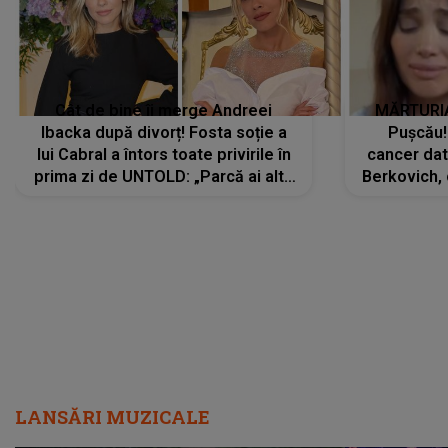
Cât de bine îi merge Andreei
MĂRTURIA
Ibacka după divorț! Fosta soție a
Pușcău!
lui Cabral a întors toate privirile în
cancer dato
prima zi de UNTOLD: „Parcă ai altă
Berkovich, 
strălucire, emani putere,
accident ru
încredere, siguranță...”
Dacă nu 
LANSĂRI MUZICALE