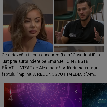
HOROSCOP de weekend, 
curentă din "Casa Iubirii" l-a
care riscă să rămână fără
pe Emanuel. CINE ESTE
grabă îi aduce pierderi se
andra?! Aflându-se în fața
planurile peste cap
RECUNOSCUT IMEDIAT: "Am