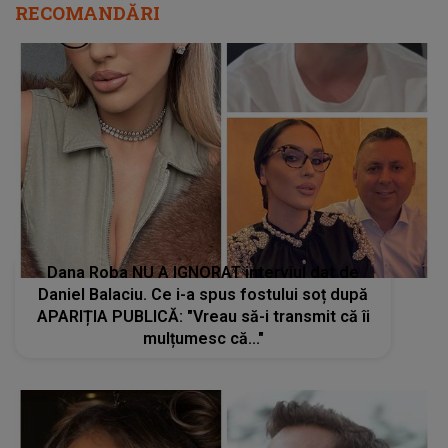
RECOMANDĂRI
Dana Roba NU A IGNORAT interviul dat de
Daniel Balaciu. Ce i-a spus fostului soț după
APARIȚIA PUBLICĂ: "Vreau să-i transmit că îi
mulțumesc că..."