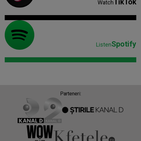
TikTok
Watch
Spotify
Listen
Parteneri: