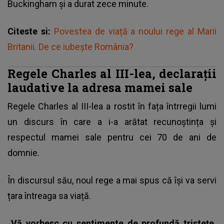
Buckingham și a durat zece minute.
Citeste si:
Povestea de viață a noului rege al Marii
Britanii. De ce iubește România?
Regele Charles al III-lea, declarații
laudative la adresa mamei sale
Regele Charles al III-lea a rostit în fața întrregii lumi
un discurs în care a i-a arătat recunoștința și
respectul mamei sale pentru cei 70 de ani de
domnie.
În discursul său,
noul rege
a mai spus că își va servi
țara întreaga sa viață.
„Vă vorbesc cu sentimente de profundă tristețe.