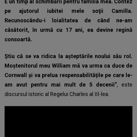
E un timp al schimbării pentru familia mea. Contez
pe ajutorul iubitei mele soţii Camilla.
Recunoscându-i loialitatea de când ne-am
căsătorit, în urmă cu 17 ani, ea devine regină
consoartă.
Știu că se va ridica la așteptările noului său rol.
Moștenitorul meu William mă va urma ca duce de
Cornwall și va prelua respensabilitățile pe care le-
am avut pentru mai mult de 5 decenii”
, este
discursul istoric al Regelui Charles al III-lea.