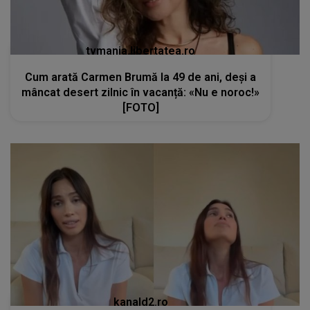
tvmania.libertatea.ro
Cum arată Carmen Brumă la 49 de ani, deși a
mâncat desert zilnic în vacanță: «Nu e noroc!»
[FOTO]
kanald2.ro