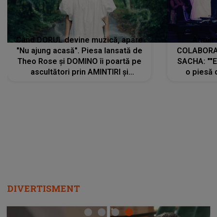
Când DORUL devine muzică, apare
Armin 
"Nu ajung acasă". Piesa lansată de
COLABORAR
Theo Rose și DOMINO îi poartă pe
SACHA: ""E
ascultători prin AMINTIRI și
o piesă 
REGĂSIRI, iar drumul emoțiilor
imediat pre
trece prin sufletul publicului:
cu mine șt
"Pentru toți cei care au plecat
păstrăm do
departe ca să le fie mai bine"
DIVERTISMENT