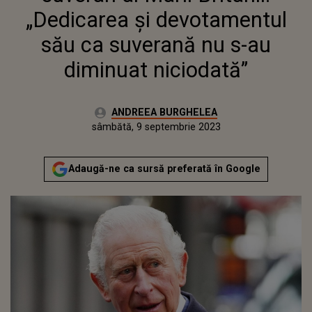
NICIODATĂ”
„Dedicarea şi devotamentul
său ca suverană nu s-au
diminuat niciodată”
Autor:
ANDREEA BURGHELEA
Publicat:
vineri, 9 septembrie 2022
Actualizat:
sâmbătă, 9 septembrie 2023
Adaugă-ne ca sursă preferată în Google