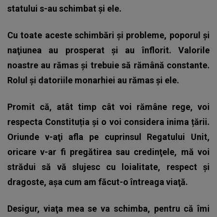
statului s-au schimbat şi ele.
Cu toate aceste schimbări şi probleme, poporul şi
naţiunea au prosperat şi au înflorit. Valorile
noastre au rămas şi trebuie să rămână constante.
Rolul şi datoriile monarhiei au rămas şi ele.
Promit că, atât timp cât voi rămâne rege, voi
respecta Constituția și o voi considera inima țării.
Oriunde v-aţi afla pe cuprinsul Regatului Unit,
oricare v-ar fi pregătirea sau credinţele, mă voi
strădui să vă slujesc cu loialitate, respect şi
dragoste, aşa cum am făcut-o întreaga viaţă.
Desigur, viaţa mea se va schimba, pentru că îmi