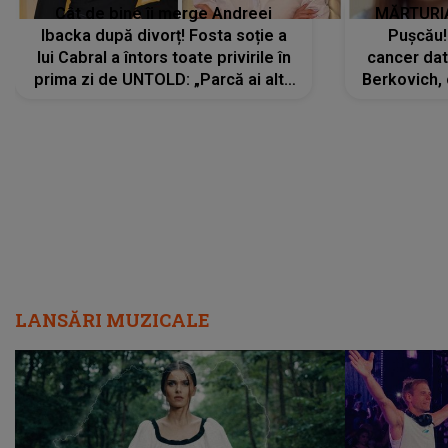
Cât de bine îi merge Andreei
MĂRTURIA
Ibacka după divorț! Fosta soție a
Pușcău!
lui Cabral a întors toate privirile în
cancer dato
prima zi de UNTOLD: „Parcă ai altă
Berkovich, 
strălucire, emani putere,
accident ru
încredere, siguranță...”
Dacă nu 
LANSĂRI MUZICALE