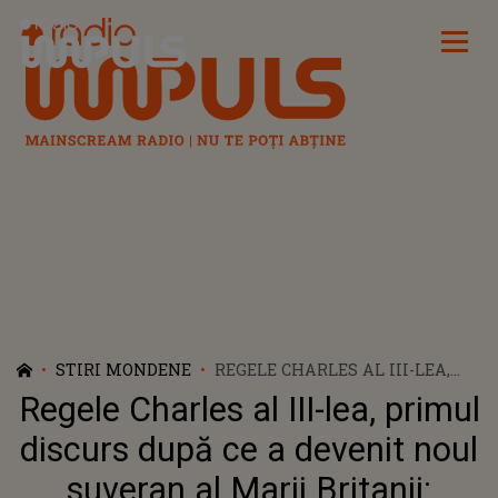
Radio Impuls
STIRI MONDENE
REGELE CHARLES AL III-LEA,
PRIMUL DISCURS DUPĂ CE A
Regele Charles al III-lea, primul
DEVENIT NOUL SUVERAN AL
MARII BRITANII: „DEDICAREA ŞI
discurs după ce a devenit noul
DEVOTAMENTUL SĂU CA
suveran al Marii Britanii:
SUVERANĂ NU S-AU DIMINUAT