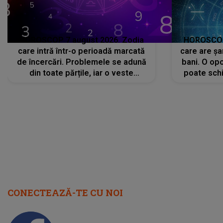
HOROSCOP 7 august 2026. Zodia
HOROSCOP 
care intră într-o perioadă marcată
care are șa
de încercări. Problemele se adună
bani. O opo
din toate părțile, iar o veste
poate schi
neașteptată îi dă planurile peste
la
cap
CONECTEAZĂ-TE CU NOI