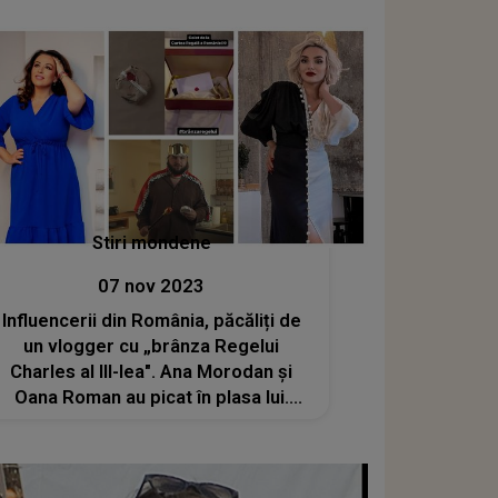
Stiri mondene
07 nov 2023
Influencerii din România, păcăliți de
un vlogger cu „brânza Regelui
Charles al III-lea". Ana Morodan și
Oana Roman au picat în plasa lui.
Vedetele au promovat produsul care
nu există