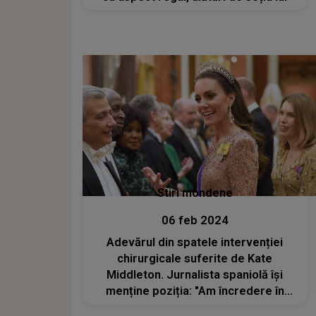
Stiri mondene
06 feb 2024
Adevărul din spatele intervenției
chirurgicale suferite de Kate
Middleton. Jurnalista spaniolă își
menține poziția: "Am încredere în
sursa mea"