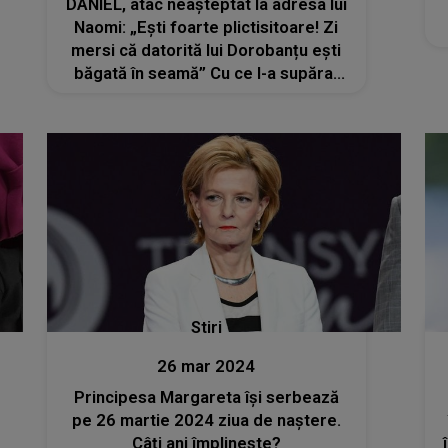
DANIEL, atac neașteptat la adresa lui
Naomi: „Ești foarte plictisitoare! Zi
mersi că datorită lui Dorobanțu ești
băgată în seamă” Cu ce l-a supărat
concurenta din „Casa Iubirii” pe
fostul ei coleg și cum a ajuns acesta
să o ia la rost în mediul online?
Stiri
26 mar 2024
Principesa Margareta își serbează
pe 26 martie 2024 ziua de naștere.
Câți ani împlinește?