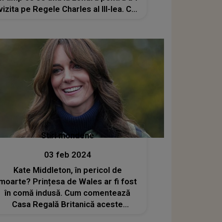
vizita pe Regele Charles al III-lea. Ce
s-a întâmplat, de fapt?
Stiri mondene
03 feb 2024
Kate Middleton, în pericol de
moarte? Prințesa de Wales ar fi fost
în comă indusă. Cum comentează
Casa Regală Britanică aceste
dezvăluiri