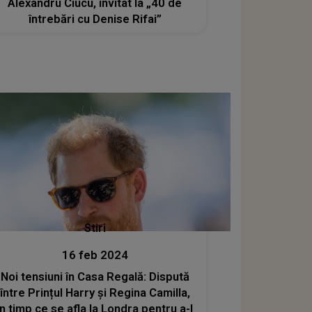
Alexandru Ciucu, invitat la „40 de
întrebări cu Denise Rifai”
Stiri
16 feb 2024
Noi tensiuni în Casa Regală: Dispută
între Prințul Harry și Regina Camilla,
în timp ce se afla la Londra pentru a-l