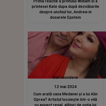
Prima reactie a printului William si a
printesei Kate dupa după dezvăluirile
despre unchiul lor, Andrew in
dosarele Epstein
Stiri mondene
12 mai 2024
Cum arată casa Medanei și a lui Alin
Oprea? Artistul locuiește într-o vilă
cu aspect regal, alături de soția lui