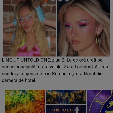
Ce a dezvăluit noua concurentă din "Casa Iubirii" l-a
luat prin surprindere pe Emanuel. CINE ESTE
BĂIATUL VIZAT de Alexandra?! Aflându-se în fața
faptului împlinit, A RECUNOSCUT IMEDIAT: "Am
avut..."