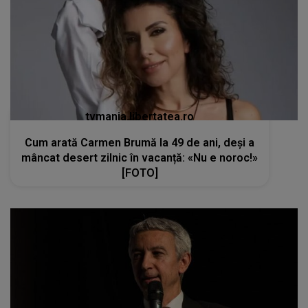
tvmania.libertatea.ro
Cum arată Carmen Brumă la 49 de ani, deși a
mâncat desert zilnic în vacanță: «Nu e noroc!»
[FOTO]