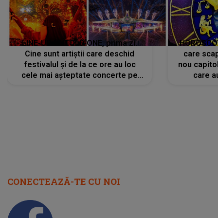
LINE-UP UNTOLD ONE, prima zi.
HOROSCOP 
Cine sunt artiștii care deschid
care scap
festivalul și de la ce ore au loc
nou capitol
cele mai așteptate concerte pe
care a
scena principală?
perioadă 
CONECTEAZĂ-TE CU NOI