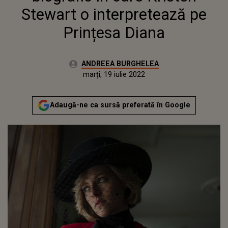
Stewart o interpretează pe
Prințesa Diana
Autor:
ANDREEA BURGHELEA
Publicat:
miercuri, 10 februarie 2021
Actualizat:
marți, 19 iulie 2022
Adaugă-ne ca sursă preferată în Google