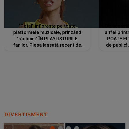
"Petal" înflorește pe toate
De această 
platformele muzicale, prinzând
altfel prin
"rădăcini" ÎN PLAYLISTURILE
POATE FI
fanilor. Piesa lansată recent de
de public!
Ariana Grande îi face pe
a lansat V
ascultători SĂ O ASCULTE PE
REPEAT
DIVERTISMENT