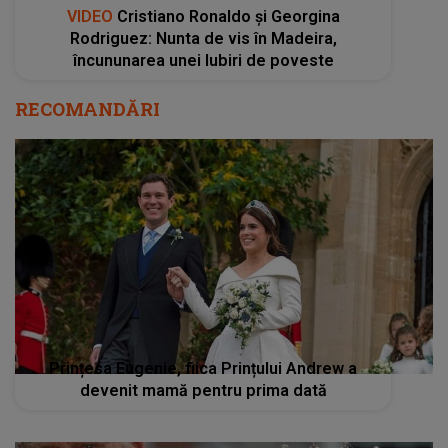
VIDEO
Cristiano Ronaldo și Georgina
Rodriguez: Nunta de vis în Madeira,
încununarea unei Iubiri de poveste
RECOMANDĂRI
Prințesa Eugenie, fiica Prințului Andrew a
devenit mamă pentru prima dată