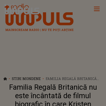
Radio Impuls
STIRI MONDENE
FAMILIA REGALĂ BRITANICĂ
NU ESTE ÎNCÂNTATĂ DE
Familia Regală Britanică nu
FILMUL BIOGRAFIC ÎN CARE
KRISTEN STEWART O
este încântată de filmul
INTERPRETEAZĂ PE PRINȚESA
biografic în care Kristen
DIANA