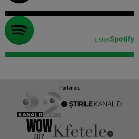
Spotify
Listen
Parteneri: