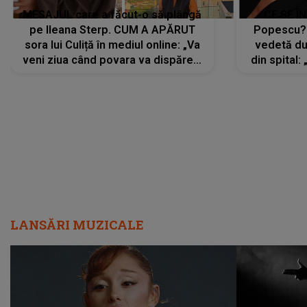
MESAJUL care a făcut-o să plângă
CE SE Î
pe Ileana Sterp. CUM A APĂRUT
Popescu?
sora lui Culiță în mediul online: „Va
vedetă du
veni ziua când povara va dispărea,
din spital:
iar lacrimile...”
LANSĂRI MUZICALE