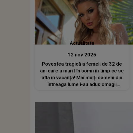
Actualitate
12 nov 2025
Povestea tragică a femeii de 32 de
ani care a murit în somn în timp ce se
afla în vacanță! Mai mulți oameni din
întreaga lume i-au adus omagii
emoționante. Ce a făcut personalul
hotelului la care a fost cazată în
memoria ei?