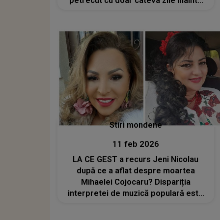
petrecut cu doar câteva zile înainte
să semneze contractul care i-ar fi
schimbat viața
Stiri mondene
11 feb 2026
LA CE GEST a recurs Jeni Nicolau
după ce a aflat despre moartea
Mihaelei Cojocaru? Dispariția
interpretei de muzică populară este
copleșitoare pentru îndrăgita artistă:
„Mă doare că n-am mai vorbit cu ea,