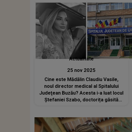
că am amânat, că am crezut că mai
este timp”
Actualitate
25 nov 2025
Cine este Mădălin Claudiu Vasile,
noul director medical al Spitalului
Judeţean Buzău? Acesta i-a luat locul
Ștefaniei Szabo, doctorița găsită
moartă în camera de gardă, la mai
puțin de o lună de la tragedie