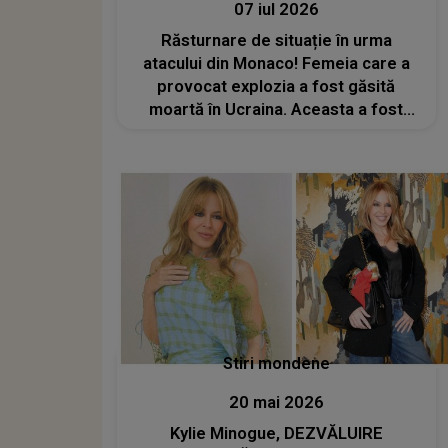
07 iul 2026
Răsturnare de situație în urma
atacului din Monaco! Femeia care a
provocat explozia a fost găsită
moartă în Ucraina. Aceasta a fost
împușcată, iar doi suspecți au fost
arestați deja
Stiri mondene
20 mai 2026
Kylie Minogue, DEZVĂLUIRE