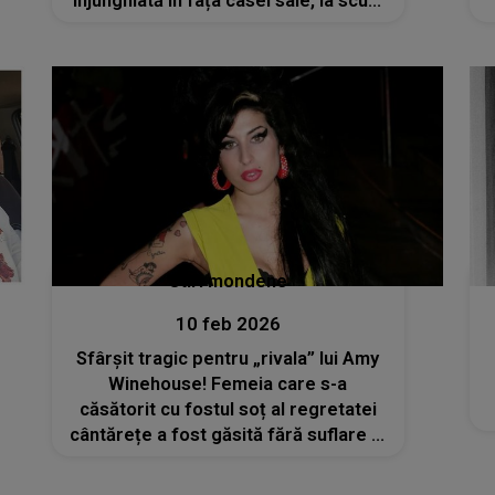
înjunghiată în fața casei sale, la scurt
timp după ce a primit amenințări și
cineva a încercat să-i incendieze
locuința
Stiri mondene
10 feb 2026
Sfârșit tragic pentru „rivala” lui Amy
Winehouse! Femeia care s-a
căsătorit cu fostul soț al regretatei
cântărețe a fost găsită fără suflare în
propria casă. Poliția anchetează
acum această moarte inexplicabilă