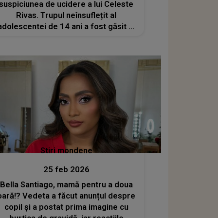
suspiciunea de ucidere a lui Celeste
Rivas. Trupul neînsuflețit al
adolescentei de 14 ani a fost găsit în
mașina lui în luna septembrie
Stiri mondene
25 feb 2026
Bella Santiago, mamă pentru a doua
oară!? Vedeta a făcut anunțul despre
copil și a postat prima imagine cu