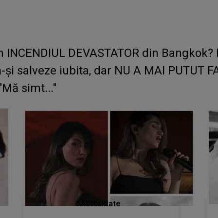
t în INCENDIUL DEVASTATOR din Bangkok? L
-și salveze iubita, dar NU A MAI PUTUT F
"Mă simt..."
Actualitate