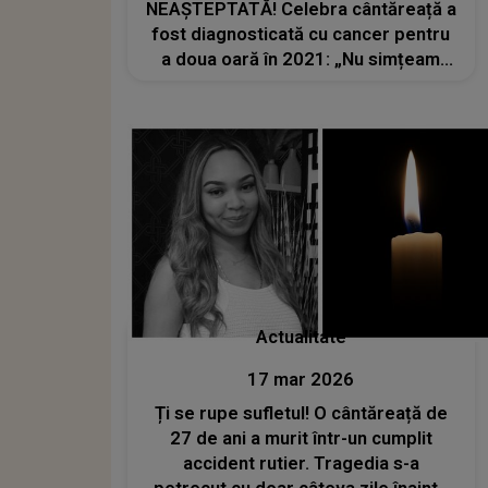
NEAȘTEPTATĂ! Celebra cântăreață a
fost diagnosticată cu cancer pentru
a doua oară în 2021: „Nu simțeam
nevoia să spun lumii întregi și, de
fapt, nici nu puteam pe atunci, pentru
că...”
Actualitate
17 mar 2026
Ți se rupe sufletul! O cântăreață de
27 de ani a murit într-un cumplit
accident rutier. Tragedia s-a