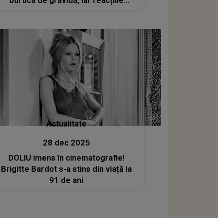
burtica de gravidă, iar reacțiile
internauților au curs în valuri: „Visul
nostru devenit...”
Actualitate
28 dec 2025
DOLIU imens în cinematografie!
Brigitte Bardot s-a stins din viață la
91 de ani