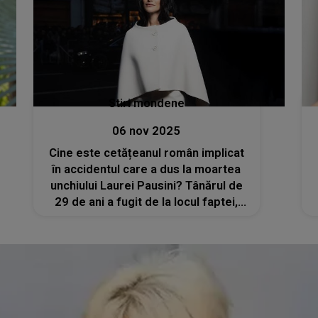
Stiri mondene
06 nov 2025
Cine este cetățeanul român implicat
în accidentul care a dus la moartea
unchiului Laurei Pausini? Tânărul de
29 de ani a fugit de la locul faptei,
însă s-a predat după 24 de ore