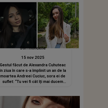
Stiri mondene
15 nov 2025
Gestul făcut de Alexandra Cuhuteac
în ziua în care s-a împlinit un an de la
moartea Andreei Cuciuc, sora ei de
suflet: “Tu vei fi cât îți mai ducem
orul…” Artista i-a fost alături fiicei lui
Igor Cuciuc când și-a dat ultima
suflare