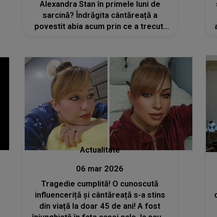
Alexandra Stan în primele luni de
sarcină? Îndrăgita cântăreață a
povestit abia acum prin ce a trecut:
„A fost crunt. Am făcut tratament...”
Actualitate
06 mar 2026
Tragedie cumplită! O cunoscută
influenceriță și cântăreață s-a stins
din viață la doar 45 de ani! A fost