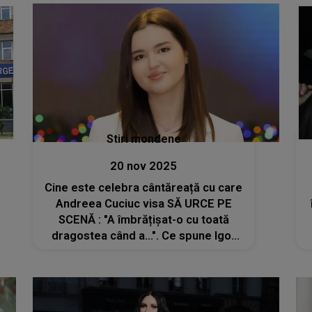
Stiri mondene
20 nov 2025
Cine este celebra cântăreață cu care
Andreea Cuciuc visa SĂ URCE PE
SCENĂ : "A îmbrățișat-o cu toată
dragostea când a...". Ce spune Igor
Cuciuc despre visul neîmplinit al fiicei
d
sale? Fiecare cuvânt îți strânge inima
și te face să simți DUREREA din
suflet