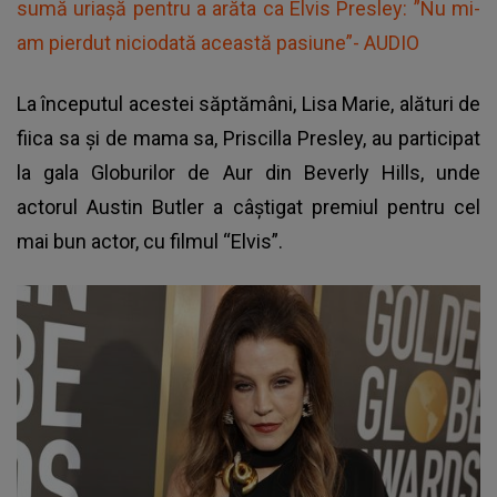
sumă uriașă pentru a arăta ca Elvis Presley: ”Nu mi-
am pierdut niciodată această pasiune”- AUDIO
La începutul acestei săptămâni, Lisa Marie, alături de
fiica sa și de mama sa, Priscilla Presley, au participat
la gala Globurilor de Aur din Beverly Hills, unde
actorul Austin Butler a câștigat premiul pentru cel
mai bun actor, cu filmul “Elvis”.