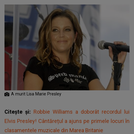
A murit Lisa Marie Presley
Citește și:
Robbie Williams a doborât recordul lui
Elvis Presley! Cântărețul a ajuns pe primele locuri în
clasamentele muzicale din Marea Britanie