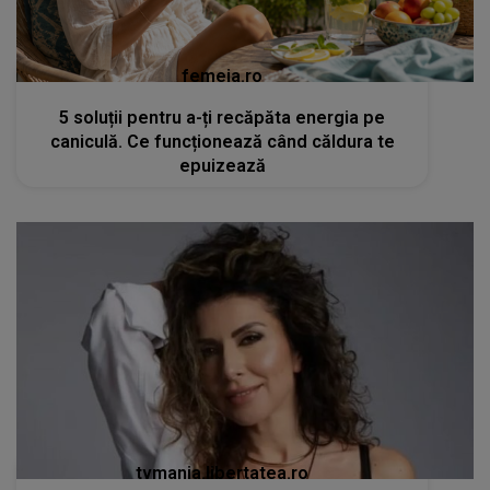
femeia.ro
5 soluții pentru a-ți recăpăta energia pe
caniculă. Ce funcționează când căldura te
epuizează
tvmania.libertatea.ro