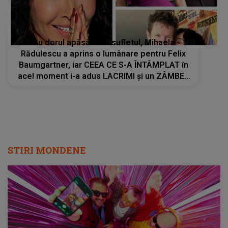
Cu dorul apăsându-i sufletul, Mihaela
Rădulescu a aprins o lumânare pentru Felix
Baumgartner, iar CEEA CE S-A ÎNTÂMPLAT în
acel moment i-a adus LACRIMI și un ZÂMBET
NEAȘTEPTAT: "Când am deschis ochii, un..."
STIRI MONDENE