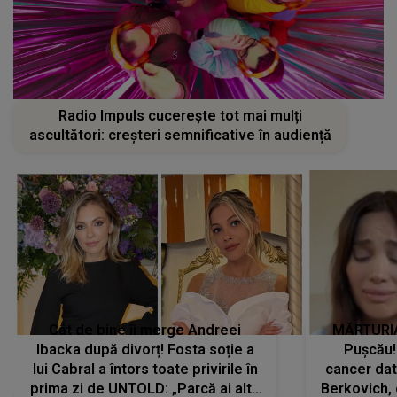
Radio Impuls cucerește tot mai mulți
ascultători: creșteri semnificative în audiență
Cât de bine îi merge Andreei
MĂRTURIA
Ibacka după divorț! Fosta soție a
Pușcău!
lui Cabral a întors toate privirile în
cancer dato
prima zi de UNTOLD: „Parcă ai altă
Berkovich, 