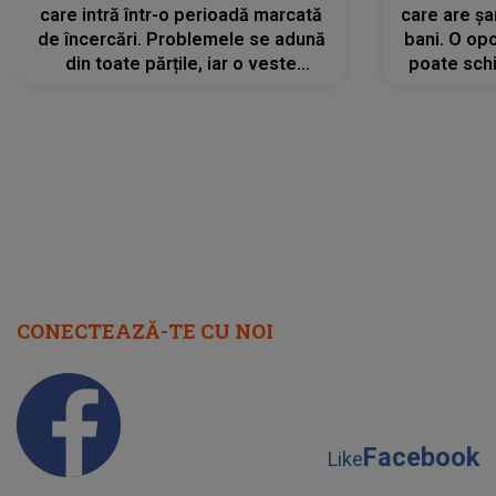
care intră într-o perioadă marcată
care are șa
de încercări. Problemele se adună
bani. O opo
din toate părțile, iar o veste
poate schi
neașteptată îi dă planurile peste
la
cap
CONECTEAZĂ-TE CU NOI
Facebook
Like