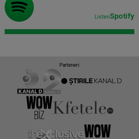
Spotify
Listen
Parteneri: