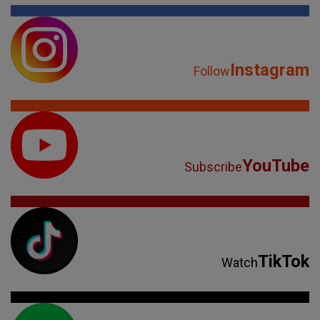
Instagram
Follow
YouTube
Subscribe
TikTok
Watch