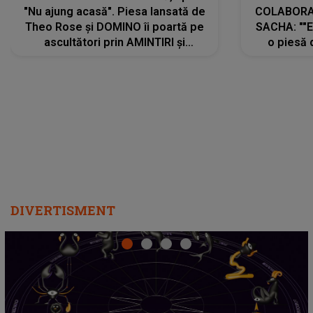
"Nu ajung acasă". Piesa lansată de
COLABORAR
Theo Rose și DOMINO îi poartă pe
SACHA: ""E
ascultători prin AMINTIRI și
o piesă 
REGĂSIRI, iar drumul emoțiilor
imediat pre
trece prin sufletul publicului:
cu mine șt
"Pentru toți cei care au plecat
păstrăm do
departe ca să le fie mai bine"
DIVERTISMENT