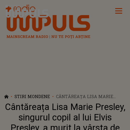
Radio Impuls
STIRI MONDENE
CÂNTĂREAȚA LISA MARIE
PRESLEY, SINGURUL COPIL AL
Cântăreața Lisa Marie Presley,
LUI ELVIS PRESLEY, A MURIT LA
VÂRSTA DE 54 DE ANI
singurul copil al lui Elvis
Presley, a murit la vârsta de