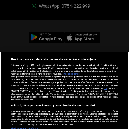
WhatsApp: 0754-222.999
© 2019-2026 DOGAN MEDIA INTERNATIONAL SA, Toate
Nouă ne pasă ca datele tale personale să rămână confidențiale
drepturile rezervate.
Noi și partenerii noștri
589
stocăm și/sau accesăm informații pe dispozitivul dvs., precum identificatorii cookie unici pentru
prelucrarea datelor cu caracter personal. Puteți accepta sau gestiona preferințele dvs. făcând clic mai jos, respectiv vă
puteți opune utilizării unui interes legitim în orice moment pe pagina cu politica de confidențialitate. Aceste alegeri vor fi
raportate partenerilor noștri și nu vă vor afecta navigarea.
Mai multe detalii
Noi si partenerii nostri (retelele de socializare si agentiile de publicitate partenere, precum si furnizorii nostri de servicii de
date analitice) prelucram date pentru a permite website-ului sa functioneze, pentru a personaliza continutul si anunturile
publicitare afisate in functie de interesele si/sau profilul dvs., pentru a va oferi functionalitati aferente retelelor de
socializare si pentru a analiza traficul pe website. Beneficiati de drepturile prevazute de art. 15-22 din GDPR in legatura
cu prelucrarea datelor cu caracter personal. Aceste drepturi pot fi exercitate prin modalitatea indicata
aici
. Prin click pe
“ACCEPT TOATE”, acceptati folosirea tuturor Tehnologiilor de tip Cookie, care implica inclusiv acceptul dvs. cu privire la
stocarea/accesarea informatiilor de catre Vendor-ii cu care colaboram. Prin click pe “VREAU SA MODIFIC SETARILE
INDIVIDUAL” puteti schimba preferintele in mod individual, mai putin cele legate de cookie strict necesare pentru
functionarea website-ului.
Atât noi, cât și partenerii noștri prelucrăm datele pentru a oferi:
Stocarea și/sau accesarea informațiilor de pe un dispozitiv. Măsurarea performanței reclamelor. Utilizarea profilurilor
pentru selectarea conținutului personalizat. Dezvoltarea și îmbunătățirea serviciilor. Crearea profilurilor de conținut
personalizat. Utilizarea profilurilor pentru selectarea publicității personalizate. Crearea profilurilor pentru publicitate
personalizată. Măsurarea performanței conținutului. Înțelegerea publicului prin statistici sau combinații de date din surse
diferite. Utilizarea de date limitate pentru a selecta publicitatea. Utilizarea datelor limitate pentru a selecta conținutul.
Date precise de geolocație și identificarea prin scanarea dispozitivului.
Listă parteneri (furnizori)