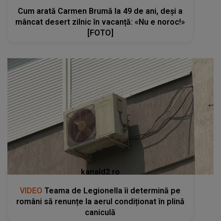
Cum arată Carmen Brumă la 49 de ani, deși a
mâncat desert zilnic în vacanță: «Nu e noroc!»
[FOTO]
kanald2.ro
VIDEO
Teama de Legionella îi determină pe
români să renunțe la aerul condiționat în plină
caniculă