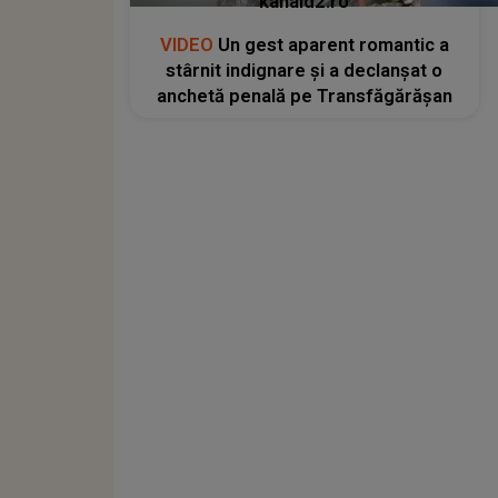
kanald2.ro
VIDEO
Un gest aparent romantic a
stârnit indignare și a declanșat o
anchetă penală pe Transfăgărășan