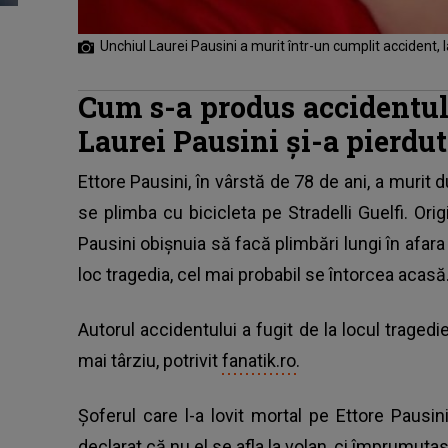
Unchiul Laurei Pausini a murit într-un cumplit accident, 
Cum s-a produs accidentul
Laurei Pausini și-a pierdut
Ettore Pausini, în vârstă de 78 de ani, a murit 
se plimba cu bicicleta pe Stradelli Guelfi. Orig
Pausini obișnuia să facă plimbări lungi în afara
loc tragedia, cel mai probabil se întorcea acasă
Autorul accidentului a fugit de la locul tragedi
mai târziu, potrivit
fanatik.ro.
Șoferul care l-a lovit mortal pe Ettore Pausin
declarat că nu el se afla la volan, ci împrumut