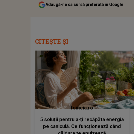
Adaugă-ne ca sursă preferată în Google
CITEȘTE ȘI
femeia.ro
5 soluții pentru a-ți recăpăta energia
pe caniculă. Ce funcționează când
căldura te epuizează