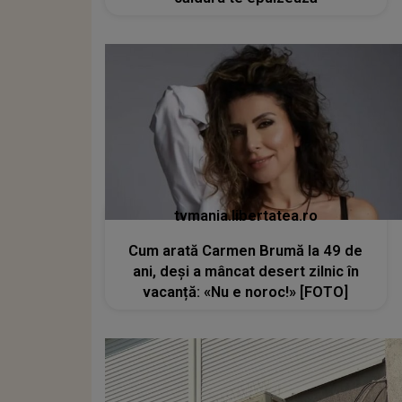
tvmania.libertatea.ro
Cum arată Carmen Brumă la 49 de
ani, deși a mâncat desert zilnic în
vacanță: «Nu e noroc!» [FOTO]