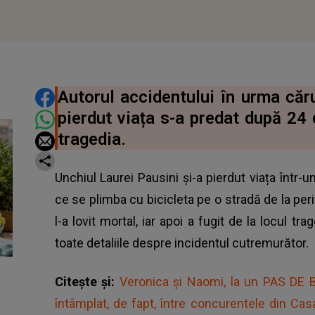
DISTRIBUIE ARTICOLUL
Autorul accidentului în urma căru
pierdut viața s-a predat după 24 
tragedia.
Unchiul Laurei Pausini și-a pierdut viața într-u
ce se plimba cu bicicleta pe o stradă de la pe
l-a lovit mortal, iar apoi a fugit de la locul tra
toate detaliile despre incidentul cutremurător.
Citește și:
Veronica și Naomi, la un PAS DE B
întâmplat, de fapt, între concurentele din Cas