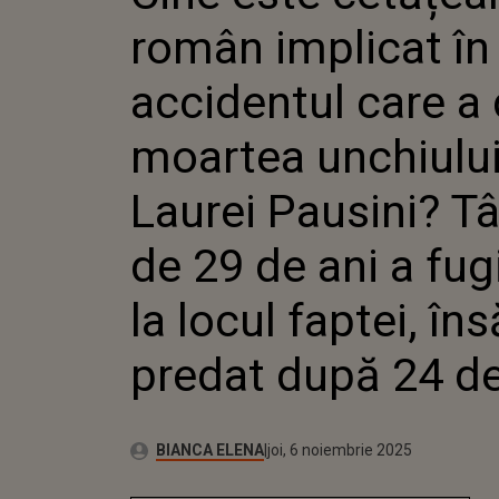
ACCIDEN
român implicat în
DUS LA
UNCHIU
PAUSINI
accidentul care a 
29 DE AN
LA LOCU
moartea unchiulu
S-A PRE
ORE
Laurei Pausini? T
de 29 de ani a fug
la locul faptei, îns
predat după 24 de
Autor:
Publicat:
BIANCA ELENA
joi, 6 noiembrie 2025