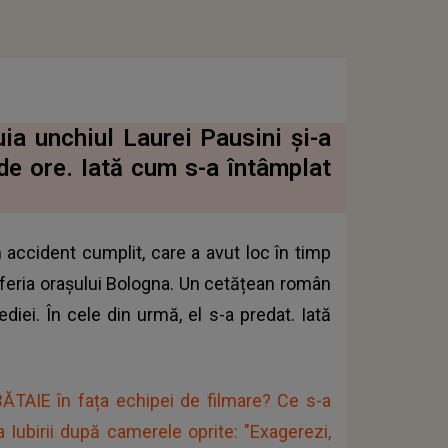
ia unchiul Laurei Pausini și-a
de ore. Iată cum s-a întâmplat
n accident cumplit, care a avut loc în timp
riferia orașului Bologna. Un cetățean român
gediei. În cele din urmă, el s-a predat. Iată
ĂTAIE în fața echipei de filmare? Ce s-a
a Iubirii după camerele oprite: "Exagerezi,