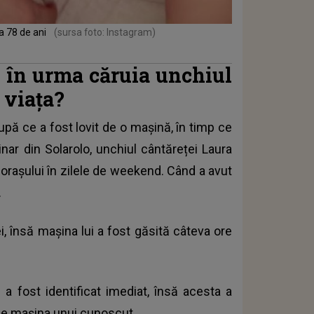
la 78 de ani
(sursa foto: Instagram)
 în urma căruia unchiul
 viața?
după ce a fost lovit de o mașină, în timp ce
inar din Solarolo, unchiul cântăreței Laura
 orașului în zilele de weekend. Când a avut
.
ei, însă mașina lui a fost găsită câteva ore
i a fost identificat imediat, însă acesta a
ase mașina unui cunoscut.