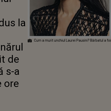
TUL CARE A
 MOARTEA
LUI LAUREI
? TÂNĂRUL DE
dus la
I A FUGIT DE
L FAPTEI, ÎNSĂ
i
DAT DUPĂ 24 DE
Cum a murit unchiul Laurei Pausini? Bărbatul a fo
ânărul
it de
ă s-a
 ore