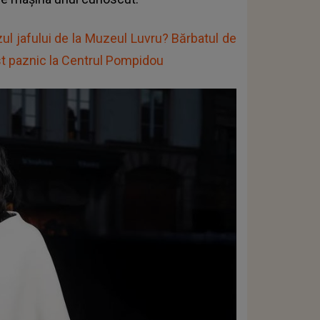
zul jafului de la Muzeul Luvru? Bărbatul de
ost paznic la Centrul Pompidou