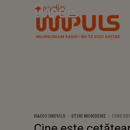
Radio Impuls
RADIO IMPULS
STIRI MONDENE
CINE ES
CETĂȚE
Cine este cetățea
IMPLICA