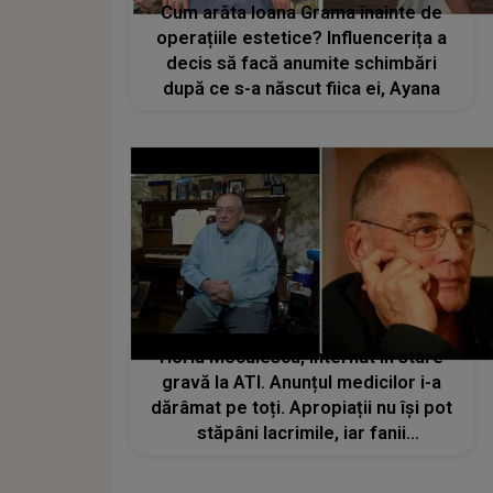
Cum arăta Ioana Grama înainte de
operațiile estetice? Influencerița a
decis să facă anumite schimbări
după ce s-a născut fiica ei, Ayana
Horia Moculescu, internat în stare
gravă la ATI. Anunțul medicilor i-a
dărâmat pe toți. Apropiații nu își pot
stăpâni lacrimile, iar fanii
compozitorului refuză să creadă