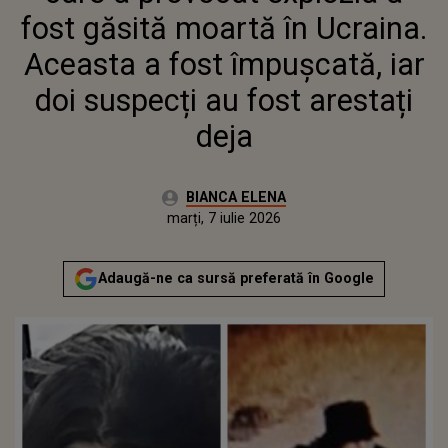
SUSPECȚI AU FOST ARESTAȚI
fost găsită moartă în Ucraina.
DEJA
Aceasta a fost împușcată, iar
doi suspecți au fost arestați
deja
Autor:
BIANCA ELENA
Publicat:
marți, 7 iulie 2026
Actualizat:
marți, 7 iulie 2026
Adaugă-ne ca sursă preferată în Google