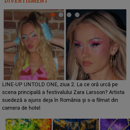
DIVERTISMENT
Ce a dezvăluit noua concurentă din "Casa Iubirii" l-a
luat prin surprindere pe Emanuel. CINE ESTE
BĂIATUL VIZAT de Alexandra?! Aflându-se în fața
faptului împlinit, A RECUNOSCUT IMEDIAT: "Am
avut..."