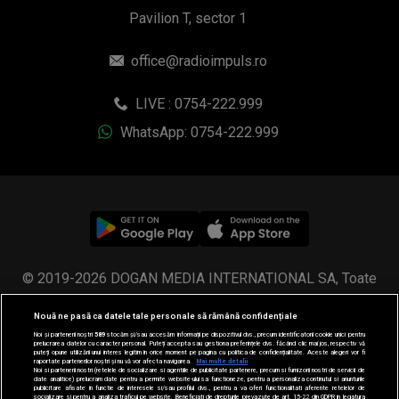
Pavilion T, sector 1
office@radioimpuls.ro
LIVE : 0754-222.999
WhatsApp: 0754-222.999
© 2019-2026 DOGAN MEDIA INTERNATIONAL SA, Toate
drepturile rezervate.
Nouă ne pasă ca datele tale personale să rămână confidențiale
Noi și partenerii noștri
589
stocăm și/sau accesăm informații pe dispozitivul dvs., precum identificatorii cookie unici pentru
prelucrarea datelor cu caracter personal. Puteți accepta sau gestiona preferințele dvs. făcând clic mai jos, respectiv vă
puteți opune utilizării unui interes legitim în orice moment pe pagina cu politica de confidențialitate. Aceste alegeri vor fi
raportate partenerilor noștri și nu vă vor afecta navigarea.
Mai multe detalii
Noi si partenerii nostri (retelele de socializare si agentiile de publicitate partenere, precum si furnizorii nostri de servicii de
date analitice) prelucram date pentru a permite website-ului sa functioneze, pentru a personaliza continutul si anunturile
publicitare afisate in functie de interesele si/sau profilul dvs., pentru a va oferi functionalitati aferente retelelor de
socializare si pentru a analiza traficul pe website. Beneficiati de drepturile prevazute de art. 15-22 din GDPR in legatura