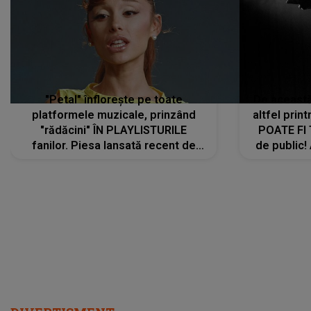
"Petal" înflorește pe toate
De această 
platformele muzicale, prinzând
altfel prin
"rădăcini" ÎN PLAYLISTURILE
POATE FI
fanilor. Piesa lansată recent de
de public!
Ariana Grande îi face pe
a lansat V
ascultători SĂ O ASCULTE PE
REPEAT