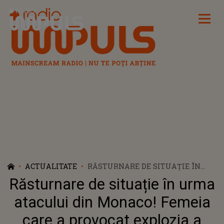
Radio Impuls
ACTUALITATE
RĂSTURNARE DE SITUAȚIE ÎN
URMA ATACULUI DIN MONACO!
Răsturnare de situație în urma
FEMEIA CARE A PROVOCAT
EXPLOZIA A FOST GĂSITĂ
atacului din Monaco! Femeia
MOARTĂ ÎN UCRAINA. ACEASTA A
care a provocat explozia a
FOST ÎMPUȘCATĂ, IAR DOI