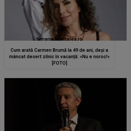
tvmania.libertatea.ro
Cum arată Carmen Brumă la 49 de ani, deși a
mâncat desert zilnic în vacanță: «Nu e noroc!»
[FOTO]