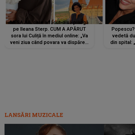
MESAJUL care a făcut-o să plângă
CE SE Î
pe Ileana Sterp. CUM A APĂRUT
Popescu?
sora lui Culiță în mediul online: „Va
vedetă du
veni ziua când povara va dispărea,
din spital:
iar lacrimile...”
LANSĂRI MUZICALE