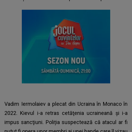
Vadim Iermolaiev a plecat din Ucraina în Monaco în
2022. Kievul i-a retras cetăţenia ucraineană şi i-a
impus sancţiuni. Poliția suspectează că atacul ar fi
putut fi opera unor membri ai unei bande care îl vizau