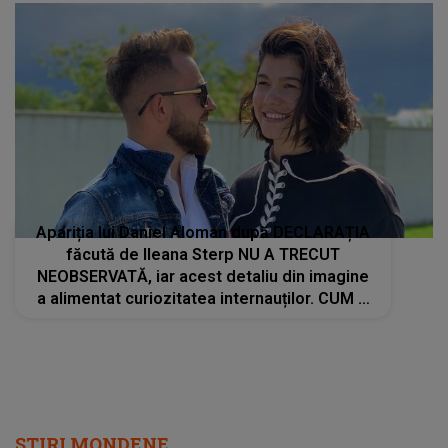
Apariția lui Daniel Aloman după DECLARAȚIA
făcută de Ileana Sterp NU A TRECUT
NEOBSERVATĂ, iar acest detaliu din imagine
a alimentat curiozitatea internauților. CUM A
FOST SURPRINS: "Încet încet prinde..."
STIRI MONDENE