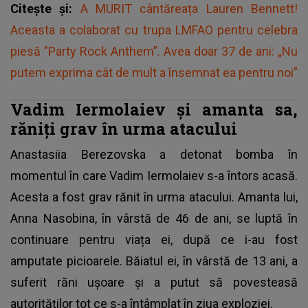
Citește și:
A MURIT cântăreața Lauren Bennett!
Aceasta a colaborat cu trupa LMFAO pentru celebra
piesă ”Party Rock Anthem”. Avea doar 37 de ani: „Nu
putem exprima cât de mult a însemnat ea pentru noi”
Vadim Iermolaiev și amanta sa,
răniți grav în urma atacului
Anastasiia Berezovska
a detonat bomba în
momentul în care Vadim Iermolaiev s-a întors acasă.
Acesta a fost grav rănit în urma atacului. Amanta lui,
Anna Nasobina, în vârstă de 46 de ani, se luptă în
continuare pentru viața ei, după ce i-au fost
amputate picioarele. Băiatul ei, în vârstă de 13 ani, a
suferit răni ușoare și a putut să povesteasă
autorităților tot ce s-a întâmplat în ziua exploziei.