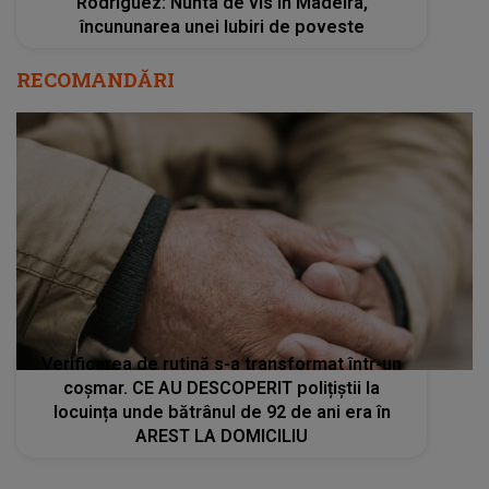
Rodriguez: Nunta de vis în Madeira,
încununarea unei Iubiri de poveste
RECOMANDĂRI
Verificarea de rutină s-a transformat într-un
coșmar. CE AU DESCOPERIT polițiștii la
locuința unde bătrânul de 92 de ani era în
AREST LA DOMICILIU