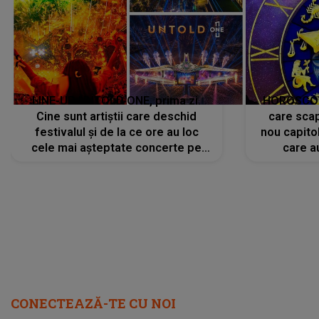
LINE-UP UNTOLD ONE, prima zi.
HOROSCOP 
Cine sunt artiștii care deschid
care scap
festivalul și de la ce ore au loc
nou capitol
cele mai așteptate concerte pe
care a
scena principală?
perioadă 
CONECTEAZĂ-TE CU NOI