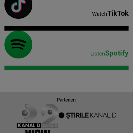
TikTok
Watch
Spotify
Listen
Parteneri: