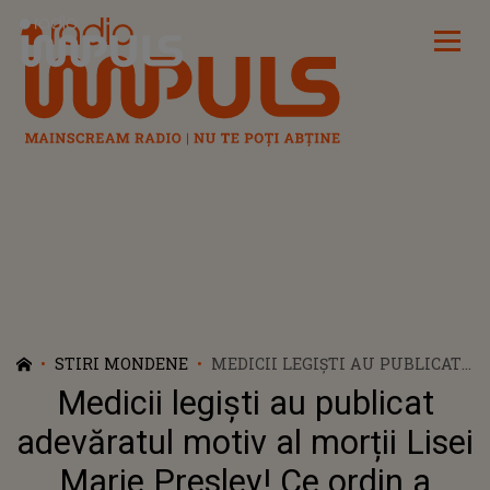
Radio Impuls
STIRI MONDENE
MEDICII LEGIȘTI AU PUBLICAT
ADEVĂRATUL MOTIV AL
Medicii legiști au publicat
MORȚII LISEI MARIE PRESLEY!
CE ORDIN A SEMNAT FAMILIA
adevăratul motiv al morții Lisei
DUPĂ CE ARTISTA A FĂCUT UN
Marie Presley! Ce ordin a
AL DOILEA INFARCT LA SPITAL