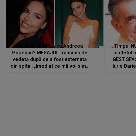
CE SE ÎNTÂMPLĂ cu Andreea
Timpul N
Popescu? MESAJUL transmis de
sufletul 
vedetă după ce a fost externată
GEST SFÂȘ
din spital: „Imediat ce mă voi simți
Iurie Dari
mai bine...”
măsură ce