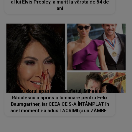
al lui Elvis Presley, a murit la vârsta de 54 de
ani
Cu dorul apăsându-i sufletul, Mihaela
Rădulescu a aprins o lumânare pentru Felix
Baumgartner, iar CEEA CE S-A ÎNTÂMPLAT în
acel moment i-a adus LACRIMI și un ZÂMBET
NEAȘTEPTAT: "Când am deschis ochii, un..."