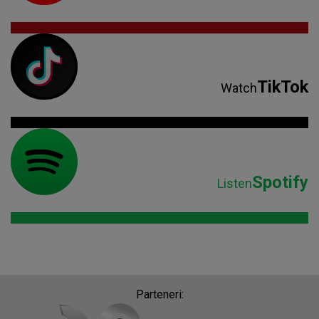
TikTok
Watch
Spotify
Listen
Parteneri: