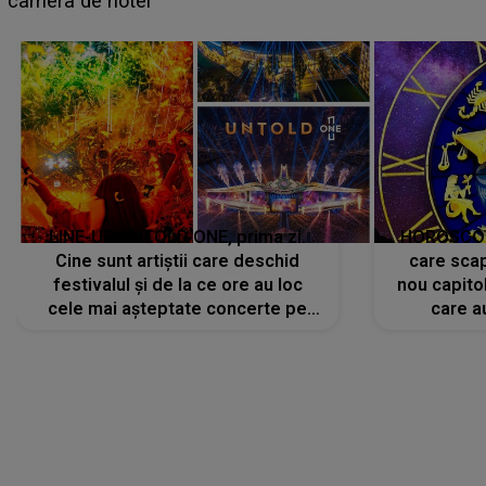
avut..."
LINE-UP UNTOLD ONE, prima zi.
HOROSCOP 
Cine sunt artiștii care deschid
care scap
festivalul și de la ce ore au loc
nou capitol
cele mai așteptate concerte pe
care a
scena principală?
perioadă 