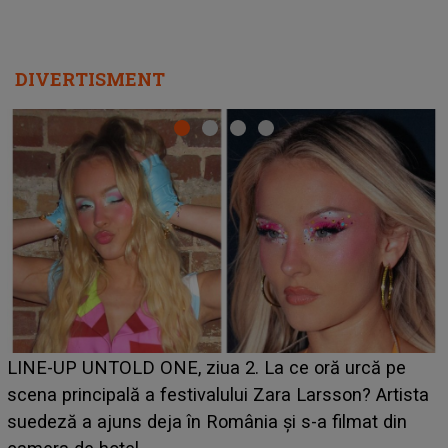
DIVERTISMENT
Ce a dezvăluit noua concurentă din "Casa Iubirii" l-a
luat prin surprindere pe Emanuel. CINE ESTE
BĂIATUL VIZAT de Alexandra?! Aflându-se în fața
faptului împlinit, A RECUNOSCUT IMEDIAT: "Am