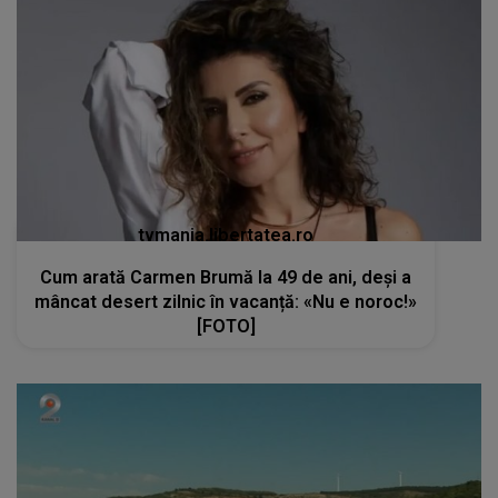
tvmania.libertatea.ro
Cum arată Carmen Brumă la 49 de ani, deși a
mâncat desert zilnic în vacanță: «Nu e noroc!»
[FOTO]