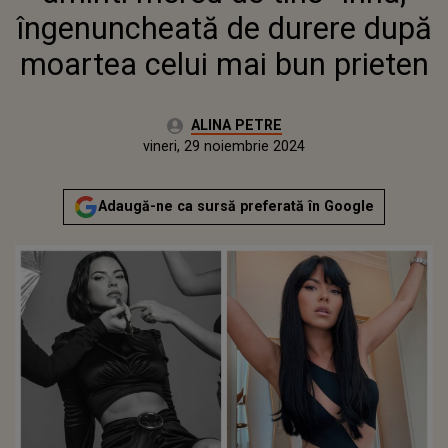
BUN PRIETEN
îngenuncheată de durere după
moartea celui mai bun prieten
Autor:
ALINA PETRE
Publicat:
miercuri, 29 noiembrie 2023
Actualizat:
vineri, 29 noiembrie 2024
Adaugă-ne ca sursă preferată în Google