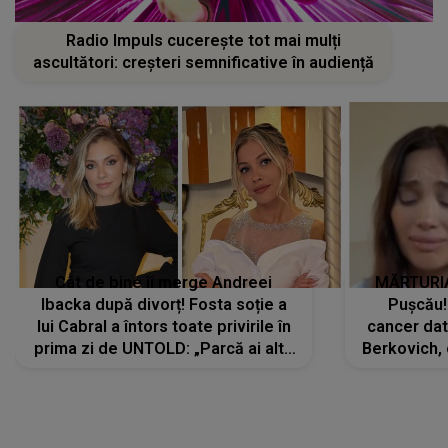
Radio Impuls cucerește tot mai mulți
ascultători: creșteri semnificative în audiență
Cât de bine îi merge Andreei
MĂRTURIA
Ibacka după divorț! Fosta soție a
Pușcău!
lui Cabral a întors toate privirile în
cancer dato
prima zi de UNTOLD: „Parcă ai altă
Berkovich, 
strălucire, emani putere,
accident ru
încredere, siguranță...”
Dacă nu 