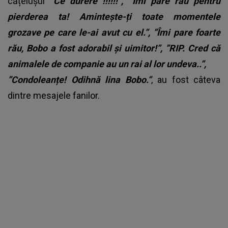
cățelușul
”Ce durere !!!!!!”, ”Îmi pare rău pentru
pierderea ta! Amintește-ți toate momentele
grozave pe care le-ai avut cu el.”, ”Îmi pare foarte
rău, Bobo a fost adorabil și uimitor!”, ”RIP. Cred că
animalele de companie au un rai al lor undeva..”,
”Condoleanțe! Odihnă lina Bobo.”
, au fost câteva
dintre mesajele fanilor.