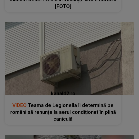
[FOTO]
kanald2.ro
VIDEO
Teama de Legionella îi determină pe
români să renunțe la aerul condiționat în plină
caniculă