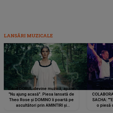
LANSĂRI MUZICALE
Când DORUL devine muzică, apare
Armin 
"Nu ajung acasă". Piesa lansată de
COLABORAR
Theo Rose și DOMINO îi poartă pe
SACHA: ""E
ascultători prin AMINTIRI și
o piesă 
REGĂSIRI, iar drumul emoțiilor
imediat pre