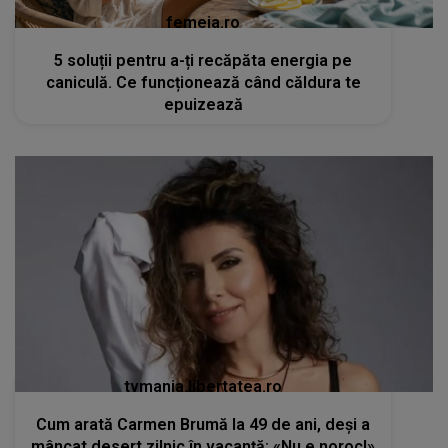
femeia.ro
5 soluții pentru a-ți recăpăta energia pe
caniculă. Ce funcționează când căldura te
epuizează
tvmania.libertatea.ro
Cum arată Carmen Brumă la 49 de ani, deși a
mâncat desert zilnic în vacanță: «Nu e noroc!»