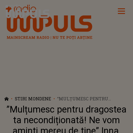
Radio Impuls
STIRI MONDENE
”MULȚUMESC PENTRU
DRAGOSTEA TA
”Mulțumesc pentru dragostea
NECONDIȚIONATĂ! NE VOM
AMINTI MEREU DE TINE” INNA,
ta necondiționată! Ne vom
ÎNGENUNCHEATĂ DE DURERE
aminti mereu de tine” Inna,
DUPĂ MOARTEA CELUI MAI