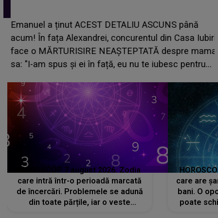
Emanuel a ținut ACEST DETALIU ASCUNS până
acum! În fața Alexandrei, concurentul din Casa Iubirii
face o MĂRTURISIRE NEAȘTEPTATĂ despre mama
sa: "I-am spus și ei în față, eu nu te iubesc pentru
că..."
HOROSCOP 7 august 2026. Zodia
HOROSCOP 
care intră într-o perioadă marcată
care are șa
de încercări. Problemele se adună
bani. O opo
din toate părțile, iar o veste
poate schi
neașteptată îi dă planurile peste
la