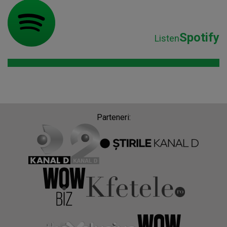
Spotify
Listen
Parteneri: