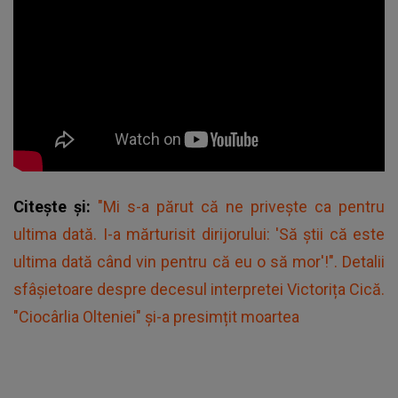
Citește și:
"Mi s-a părut că ne privește ca pentru
ultima dată. I-a mărturisit dirijorului: 'Să știi că este
ultima dată când vin pentru că eu o să mor'!". Detalii
sfâșietoare despre decesul interpretei Victorița Cică.
"Ciocârlia Olteniei" și-a presimțit moartea