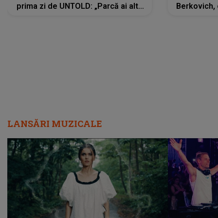
prima zi de UNTOLD: „Parcă ai altă
Berkovich, 
strălucire, emani putere,
accident ru
încredere, siguranță...”
Dacă nu 
LANSĂRI MUZICALE