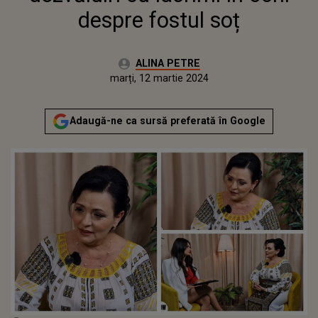
despre fostul soț
Autor:
ALINA PETRE
Publicat:
marți, 12 martie 2024
Adaugă-ne ca sursă preferată în Google