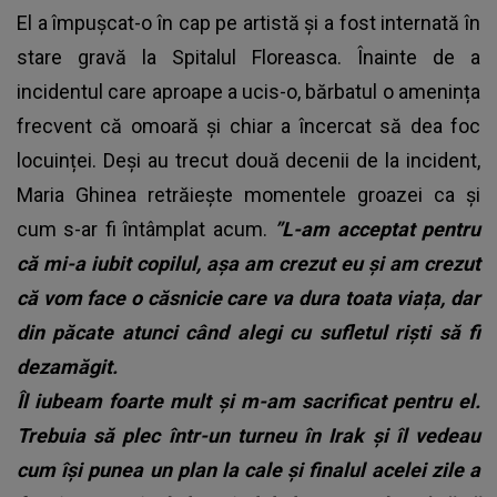
El a împușcat-o în cap pe artistă și a fost internată în
stare gravă la Spitalul Floreasca. Înainte de a
incidentul care aproape a ucis-o, bărbatul o amenința
frecvent că omoară și chiar a încercat să dea foc
locuinței. Deși au trecut două decenii de la incident,
Maria Ghinea retrăiește momentele groazei ca și
cum s-ar fi întâmplat acum.
”L-am acceptat pentru
că mi-a iubit copilul, așa am crezut eu și am crezut
că vom face o căsnicie care va dura toata viața, dar
din păcate atunci când alegi cu sufletul riști să fi
dezamăgit.
Îl iubeam foarte mult și m-am sacrificat pentru el.
Trebuia să plec într-un turneu în Irak și îl vedeau
cum își punea un plan la cale și finalul acelei zile a