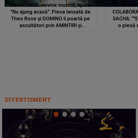
Când DORUL devine muzică, apare
Armin 
"Nu ajung acasă". Piesa lansată de
COLABORAR
Theo Rose și DOMINO îi poartă pe
SACHA: ""E
ascultători prin AMINTIRI și
o piesă 
REGĂSIRI, iar drumul emoțiilor
imediat pre
trece prin sufletul publicului:
cu mine șt
"Pentru toți cei care au plecat
păstrăm do
departe ca să le fie mai bine"
DIVERTISMENT