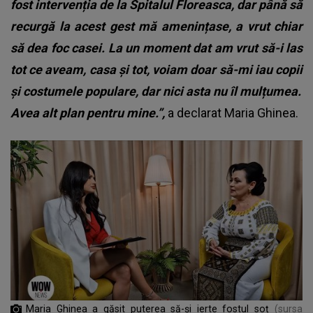
fost intervenția de la Spitalul Floreasca, dar până să
recurgă la acest gest mă amenințase, a vrut chiar
să dea foc casei. La un moment dat am vrut să-i las
tot ce aveam, casa și tot, voiam doar să-mi iau copii
și costumele populare, dar nici asta nu îl mulțumea.
Avea alt plan pentru mine.”,
a declarat Maria Ghinea.
Maria Ghinea a găsit puterea să-și ierte fostul soț
(sursa