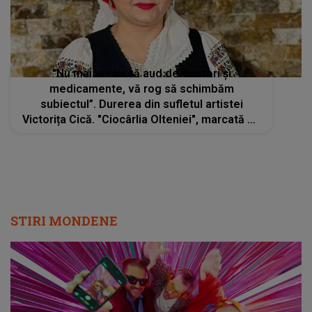
"Nu mai vreau să aud de doctori și
medicamente, vă rog să schimbăm
subiectul”. Durerea din sufletul artistei
Victorița Cică. "Ciocârlia Olteniei", marcată de
problemele de sănătate
STIRI MONDENE