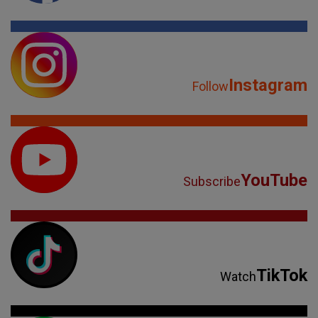
Instagram
Follow
YouTube
Subscribe
TikTok
Watch