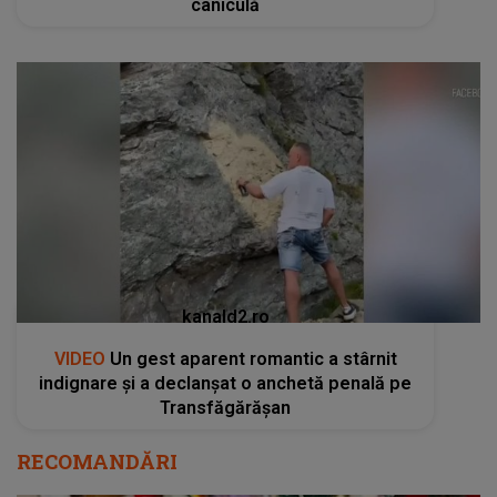
caniculă
kanald2.ro
VIDEO
Un gest aparent romantic a stârnit
indignare și a declanșat o anchetă penală pe
Transfăgărășan
RECOMANDĂRI