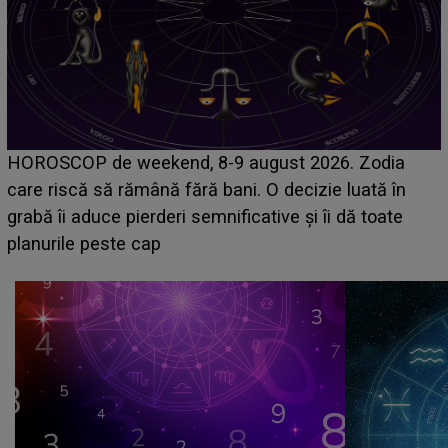
Emanuel a ținut ACEST DETALIU ASCUNS până
acum! În fața Alexandrei, concurentul din Casa Iubirii
face o MĂRTURISIRE NEAȘTEPTATĂ despre mama
sa: "I-am spus și ei în față, eu nu te iubesc pentru
că..."