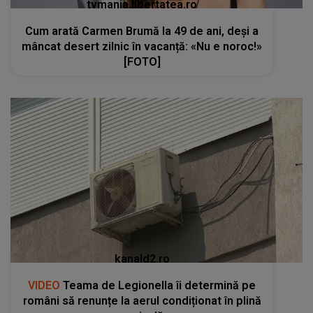
tvmania.libertatea.ro
Cum arată Carmen Brumă la 49 de ani, deși a
mâncat desert zilnic în vacanță: «Nu e noroc!»
[FOTO]
kanald2.ro
VIDEO
Teama de Legionella îi determină pe
români să renunțe la aerul condiționat în plină