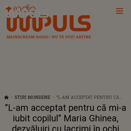
Radio Impuls
STIRI MONDENE
”L-AM ACCEPTAT PENTRU CĂ
MI-A IUBIT COPILUL” MARIA
”L-am acceptat pentru că mi-a
GHINEA, DEZVĂLUIRI CU
LACRIMI ÎN OCHI DESPRE
iubit copilul” Maria Ghinea,
FOSTUL SOȚ
dezvăluiri cu lacrimi în ochi