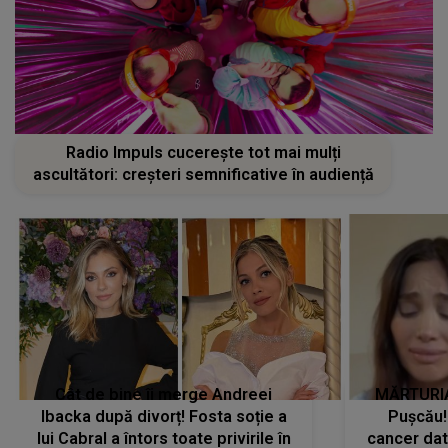
Radio Impuls cucerește tot mai mulți
ascultători: creșteri semnificative în audiență
Cât de bine îi merge Andreei
MĂRTURIA
Ibacka după divorț! Fosta soție a
Pușcău!
lui Cabral a întors toate privirile în
cancer dato