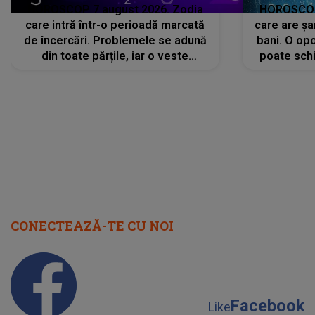
HOROSCOP 7 august 2026. Zodia
HOROSCOP 
care intră într-o perioadă marcată
care are șa
de încercări. Problemele se adună
bani. O opo
din toate părțile, iar o veste
poate schi
neașteptată îi dă planurile peste
la
cap
CONECTEAZĂ-TE CU NOI
Facebook
Like