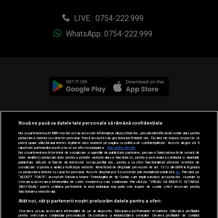
LIVE : 0754-222.999
WhatsApp: 0754-222.999
© 2019-2026 DOGAN MEDIA INTERNATIONAL SA, Toate
Nouă ne pasă ca datele tale personale să rămână confidențiale
drepturile rezervate.
Noi și partenerii noștri
589
stocăm și/sau accesăm informații pe dispozitivul dvs., precum identificatorii cookie unici pentru
prelucrarea datelor cu caracter personal. Puteți accepta sau gestiona preferințele dvs. făcând clic mai jos, respectiv vă
puteți opune utilizării unui interes legitim în orice moment pe pagina cu politica de confidențialitate. Aceste alegeri vor fi
raportate partenerilor noștri și nu vă vor afecta navigarea.
Mai multe detalii
Noi si partenerii nostri (retelele de socializare si agentiile de publicitate partenere, precum si furnizorii nostri de servicii de
date analitice) prelucram date pentru a permite website-ului sa functioneze, pentru a personaliza continutul si anunturile
publicitare afisate in functie de interesele si/sau profilul dvs., pentru a va oferi functionalitati aferente retelelor de
socializare si pentru a analiza traficul pe website. Beneficiati de drepturile prevazute de art. 15-22 din GDPR in legatura
cu prelucrarea datelor cu caracter personal. Aceste drepturi pot fi exercitate prin modalitatea indicata
aici
. Prin click pe
“ACCEPT TOATE”, acceptati folosirea tuturor Tehnologiilor de tip Cookie, care implica inclusiv acceptul dvs. cu privire la
stocarea/accesarea informatiilor de catre Vendor-ii cu care colaboram. Prin click pe “VREAU SA MODIFIC SETARILE
INDIVIDUAL” puteti schimba preferintele in mod individual, mai putin cele legate de cookie strict necesare pentru
functionarea website-ului.
Atât noi, cât și partenerii noștri prelucrăm datele pentru a oferi:
Stocarea și/sau accesarea informațiilor de pe un dispozitiv. Măsurarea performanței reclamelor. Utilizarea profilurilor
pentru selectarea conținutului personalizat. Dezvoltarea și îmbunătățirea serviciilor. Crearea profilurilor de conținut