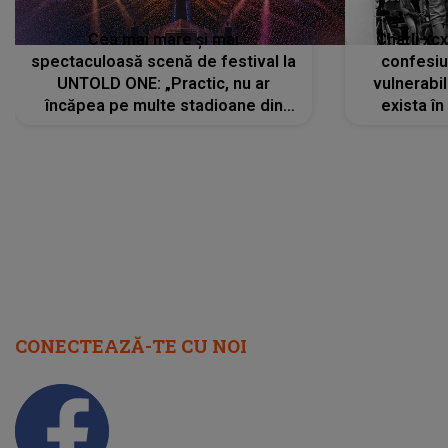
Cea mai mare și mai
Charli xc
spectaculoasă scenă de festival la
confesiu
UNTOLD ONE: „Practic, nu ar
vulnerabil
încăpea pe multe stadioane din
exista în
lume”. Evenimentul începe joi, 6
august 2026
CONECTEAZĂ-TE CU NOI