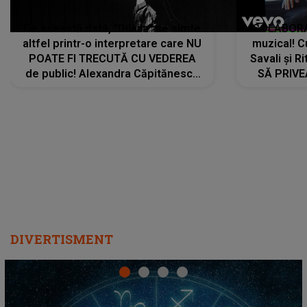
De această dată, "Dilaila" se simte
COLABORAR
altfel printr-o interpretare care NU
muzical! C
POATE FI TRECUTĂ CU VEDEREA
Savali și Ri
de public! Alexandra Căpitănescu
SĂ PRIV
a lansat VERSIUNEA LIVE a piesei
DIVERTISMENT