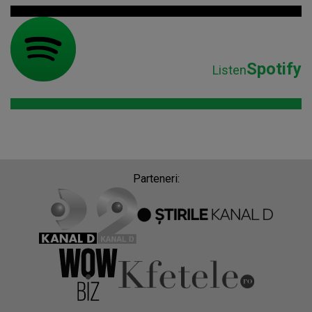
Spotify
Listen
Parteneri: