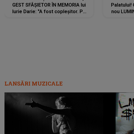
GEST SFÂȘIETOR ÎN MEMORIA lui
Palatului!
Iurie Darie: "A fost copleșitor. Pe
nou LUMI
măsură ce trece timpul parcă..."
pentru a
cântece no
care abia 
LANSĂRI MUZICALE