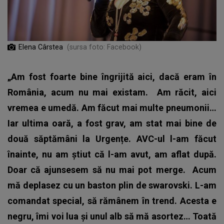
Elena Cârstea
(sursa foto: Facebook)
„Am fost foarte bine îngrijită aici, dacă eram în
România, acum nu mai existam.
Am răcit, aici
vremea e umedă. Am făcut mai multe pneumonii…
Iar ultima oară, a fost grav, am stat mai bine de
două săptămâni la Urgențe. AVC-ul l-am făcut
înainte, nu am știut că l-am avut, am aflat după.
Doar că ajunsesem să nu mai pot merge.
Acum
mă deplasez cu un baston plin de swarovski. L-am
comandat special, să rămânem în trend. Acesta e
negru, îmi voi lua și unul alb să mă asortez…
Toată