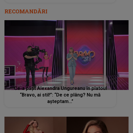
RECOMANDĂRI
Ce-a pățit Alexandra Ungureanu în platoul
“Bravo, ai stil!”: “De ce plâng? Nu mă
așteptam…”