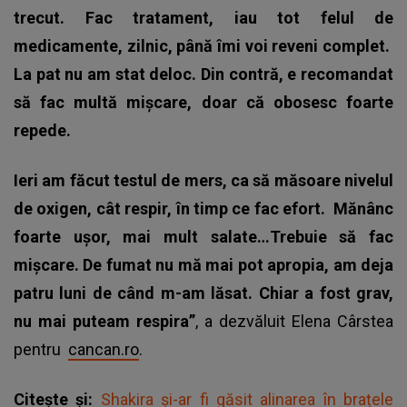
trecut. Fac tratament, iau tot felul de
medicamente, zilnic, până îmi voi reveni complet.
La pat nu am stat deloc. Din contră, e recomandat
să fac multă mișcare, doar că obosesc foarte
repede.
Ieri am făcut testul de mers, ca să măsoare nivelul
de oxigen, cât respir, în timp ce fac efort.
Mănânc
foarte ușor, mai mult salate…Trebuie să fac
mișcare. De fumat nu mă mai pot apropia, am deja
patru luni de când m-am lăsat. Chiar a fost grav,
nu mai puteam respira”
, a dezvăluit Elena Cârstea
pentru
cancan.ro
.
Citește și:
Shakira și-ar fi găsit alinarea în brațele