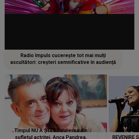
Radio Impuls cucerește tot mai mulți
ascultători: creșteri semnificative în audiență
Timpul NU A ȘTERS durerea din
Tania Tu
sufletul actriței. Anca Pandrea,
REVENIRE 