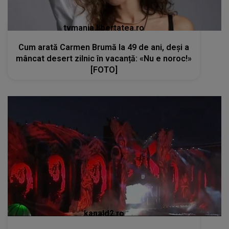
tvmania.libertatea.ro
Cum arată Carmen Brumă la 49 de ani, deși a
mâncat desert zilnic în vacanță: «Nu e noroc!»
[FOTO]
kanald2.ro