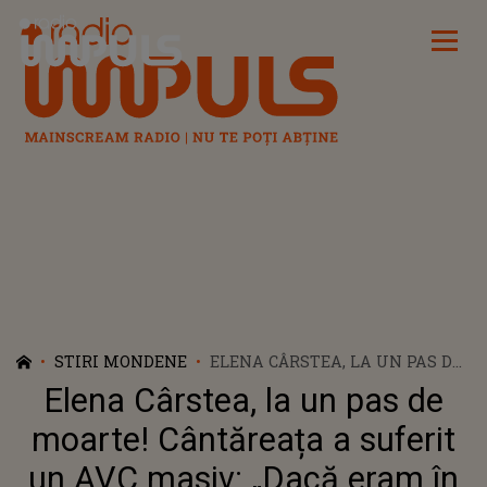
Radio Impuls
STIRI MONDENE
ELENA CÂRSTEA, LA UN PAS DE
MOARTE! CÂNTĂREAȚA A
Elena Cârstea, la un pas de
SUFERIT UN AVC MASIV: „DACĂ
ERAM ÎN ROMÂNIA, ACUM NU
moarte! Cântăreața a suferit
MAI EXISTAM”. CUM SE SIMTE
un AVC masiv: „Dacă eram în
VEDETA?