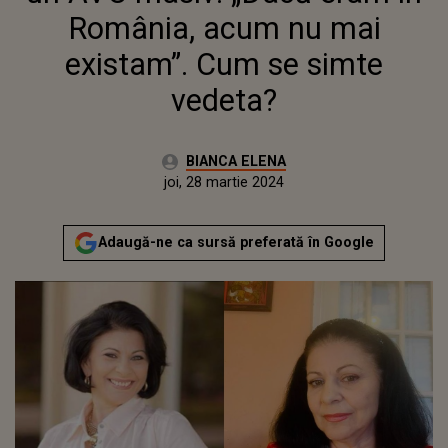
România, acum nu mai
existam”. Cum se simte
vedeta?
Autor:
BIANCA ELENA
Publicat:
marți, 28 martie 2023
Actualizat:
joi, 28 martie 2024
Adaugă-ne ca sursă preferată în Google