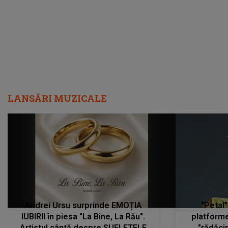
LANSĂRI MUZICALE
Andrei Ursu surprinde EMOȚIA
"Petal"
IUBIRII în piesa "La Bine, La Rău".
platforme
Artistul cântă despre SUFLETELE
"rădăci