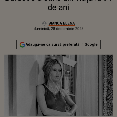
de ani
Autor:
BIANCA ELENA
Publicat:
duminică, 28 decembrie 2025
Actualizat:
duminică, 28 decembrie 2025
Adaugă-ne ca sursă preferată în Google