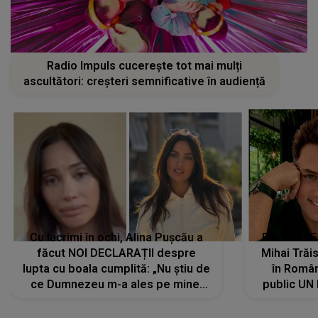
Radio Impuls cucerește tot mai mulți
ascultători: creșteri semnificative în audiență
Cu lacrimi în ochi, Alina Pușcău a
REVEDERE
făcut NOI DECLARAȚII despre
Mihai Trăis
lupta cu boala cumplită: „Nu știu de
în Români
ce Dumnezeu m-a ales pe mine.
public UN
Am cancer la sân, am intrat în
"Nu știu ce
metastază...”