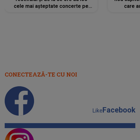
cele mai așteptate concerte pe
care a
scena principală?
perioadă 
CONECTEAZĂ-TE CU NOI
Facebook
Like