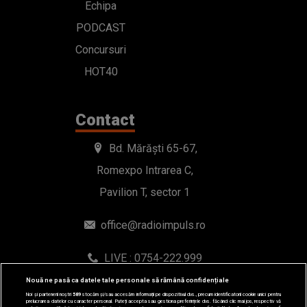
Echipa
PODCAST
Concursuri
HOT40
Contact
Bd. Mărăști 65-67,
Romexpo Intrarea C,
Pavilion T, sector 1
office@radioimpuls.ro
LIVE : 0754-222.999
WhatsApp: 0754-222.999
Nouă ne pasă ca datele tale personale să rămână confidențiale
Noi și partenerii noștri
589
stocăm și/sau accesăm informații pe dispozitivul dvs., precum identificatorii cookie unici pentru
prelucrarea datelor cu caracter personal. Puteți accepta sau gestiona preferințele dvs. făcând clic mai jos, respectiv vă