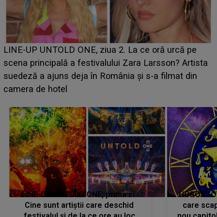
Ce a dezvăluit noua concurentă din "Casa Iubirii" l-a
luat prin surprindere pe Emanuel. CINE ESTE
BĂIATUL VIZAT de Alexandra?! Aflându-se în fața
faptului împlinit, A RECUNOSCUT IMEDIAT: "Am
avut..."
LINE-UP UNTOLD ONE, prima zi.
HOROSCOP 
Cine sunt artiștii care deschid
care scap
festivalul și de la ce ore au loc
nou capitol