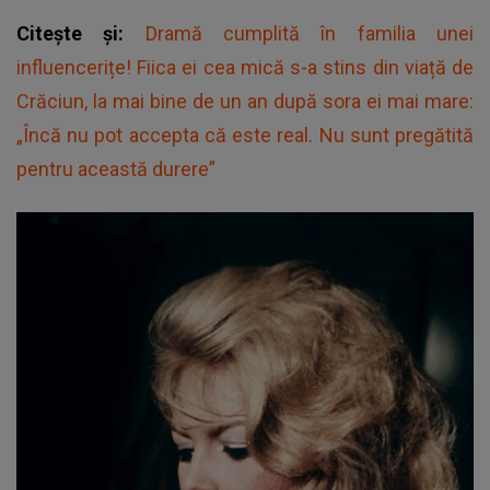
Citește și:
Dramă cumplită în familia unei
influencerițe! Fiica ei cea mică s-a stins din viață de
Crăciun, la mai bine de un an după sora ei mai mare:
„Încă nu pot accepta că este real. Nu sunt pregătită
pentru această durere”