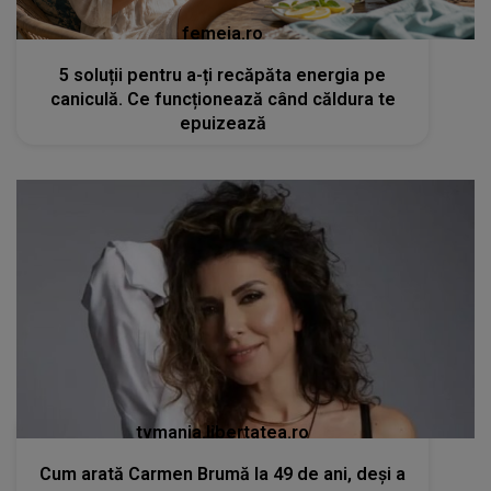
femeia.ro
5 soluții pentru a-ți recăpăta energia pe
caniculă. Ce funcționează când căldura te
epuizează
tvmania.libertatea.ro
Cum arată Carmen Brumă la 49 de ani, deși a