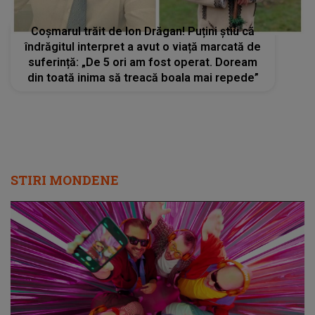
Coșmarul trăit de Ion Drăgan! Puțini știu că
îndrăgitul interpret a avut o viață marcată de
suferință: „De 5 ori am fost operat. Doream
din toată inima să treacă boala mai repede”
STIRI MONDENE