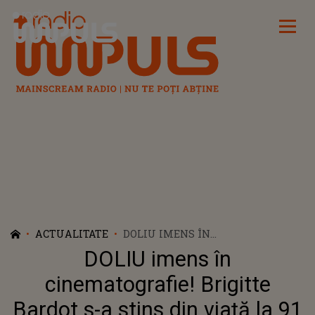
Radio Impuls
ACTUALITATE
DOLIU IMENS ÎN
CINEMATOGRAFIE! BRIGITTE
DOLIU imens în
BARDOT S-A STINS DIN VIAȚĂ LA
91 DE ANI
cinematografie! Brigitte
Bardot s-a stins din viață la 91