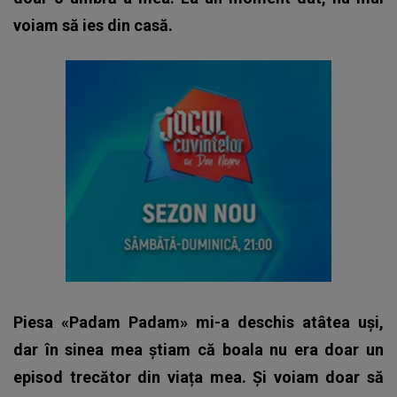
voiam să ies din casă.
Piesa «Padam Padam» mi-a deschis atâtea uși,
dar în sinea mea știam că boala nu era doar un
episod trecător din viața mea. Și voiam doar să