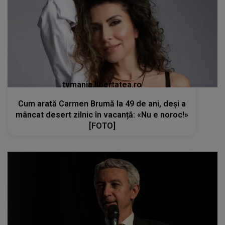
tvmania.libertatea.ro
Cum arată Carmen Brumă la 49 de ani, deși a
mâncat desert zilnic în vacanță: «Nu e noroc!»
[FOTO]