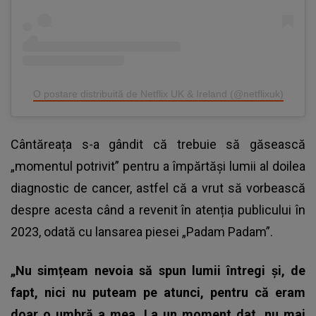
O postare distribuită de Netflix UK & Ireland (@netflixuk)
Cântăreața s-a gândit că trebuie să găsească
„momentul potrivit” pentru a împărtăși lumii al doilea
diagnostic de cancer, astfel că a vrut să vorbească
despre acesta când a revenit în atenția publicului în
2023, odată cu lansarea piesei „Padam Padam”.
„Nu simțeam nevoia să spun lumii întregi și, de
fapt, nici nu puteam pe atunci, pentru că eram
doar o umbră a mea. La un moment dat, nu mai