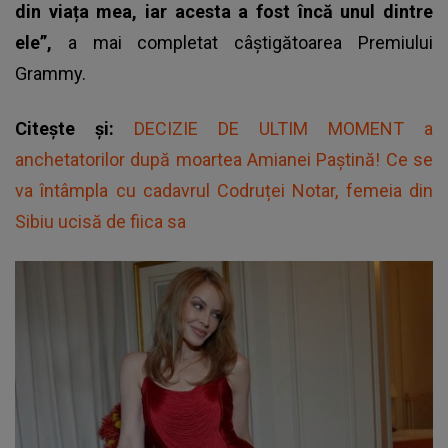
din viața mea, iar acesta a fost încă unul dintre
ele”,
a mai completat câștigătoarea Premiului
Grammy.
Citește și:
DECIZIE DE ULTIM MOMENT a
anchetatorilor după moartea Amianei Paștină! Ce se
va întâmpla cu cadavrul Codruței Notar, femeia din
Sibiu ucisă de fiica sa