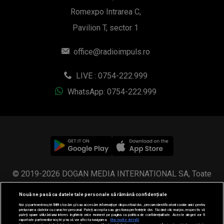
Romexpo Intrarea C,
Pavilion T, sector 1
office@radioimpuls.ro
LIVE : 0754-222.999
WhatsApp: 0754-222.999
© 2019-2026 DOGAN MEDIA INTERNATIONAL SA, Toate
drepturile rezervate.
Nouă ne pasă ca datele tale personale să rămână confidențiale
Noi și partenerii noștri
589
stocăm și/sau accesăm informații pe dispozitivul dvs., precum identificatorii cookie unici pentru
prelucrarea datelor cu caracter personal. Puteți accepta sau gestiona preferințele dvs. făcând clic mai jos, respectiv vă
puteți opune utilizării unui interes legitim în orice moment pe pagina cu politica de confidențialitate. Aceste alegeri vor fi
raportate partenerilor noștri și nu vă vor afecta navigarea.
Mai multe detalii