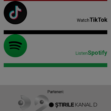
TikTok
Watch
Spotify
Listen
Parteneri: