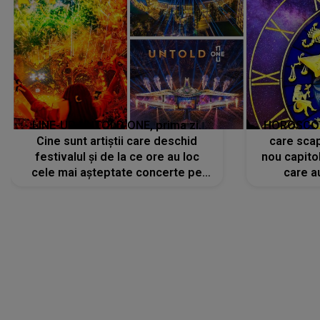
LINE-UP UNTOLD ONE, prima zi.
HOROSCOP 
Cine sunt artiștii care deschid
care scap
festivalul și de la ce ore au loc
nou capitol
cele mai așteptate concerte pe
care a
scena principală?
perioadă 