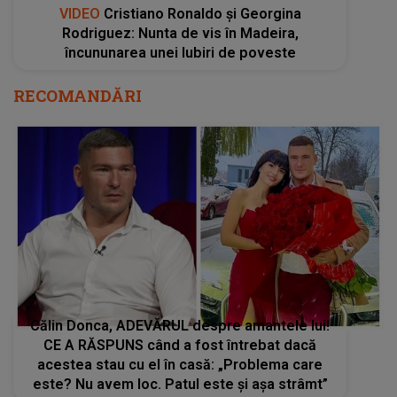
VIDEO
Cristiano Ronaldo și Georgina
Rodriguez: Nunta de vis în Madeira,
încununarea unei Iubiri de poveste
RECOMANDĂRI
Călin Donca, ADEVĂRUL despre amantele lui!
CE A RĂSPUNS când a fost întrebat dacă
acestea stau cu el în casă: „Problema care
este? Nu avem loc. Patul este și așa strâmt”