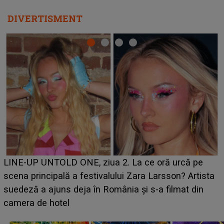
DIVERTISMENT
Ce a dezvăluit noua concurentă din "Casa Iubirii" l-a
luat prin surprindere pe Emanuel. CINE ESTE
BĂIATUL VIZAT de Alexandra?! Aflându-se în fața
faptului împlinit, A RECUNOSCUT IMEDIAT: "Am
avut..."