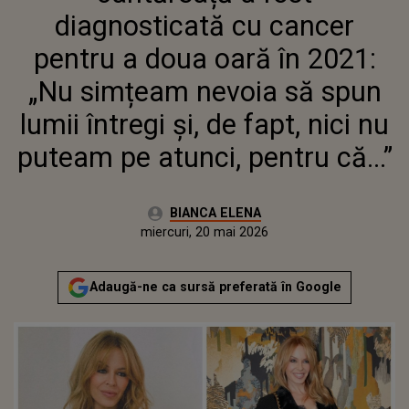
SPUN LUMII ÎNTREGI ȘI, DE
diagnosticată cu cancer
FAPT, NICI NU PUTEAM PE
ATUNCI, PENTRU CĂ...”
pentru a doua oară în 2021:
„Nu simțeam nevoia să spun
lumii întregi și, de fapt, nici nu
puteam pe atunci, pentru că...”
Autor:
BIANCA ELENA
Publicat:
miercuri, 20 mai 2026
Adaugă-ne ca sursă preferată în Google