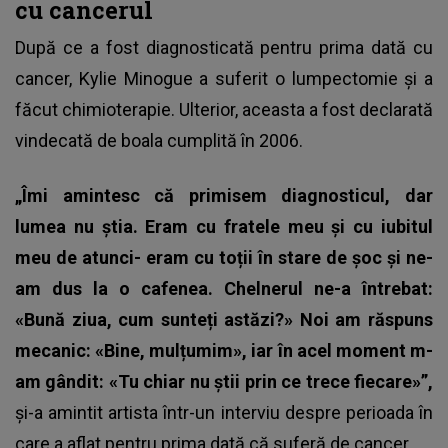
cu cancerul
După ce a fost diagnosticată pentru prima dată cu
cancer, Kylie Minogue a suferit o lumpectomie și a
făcut chimioterapie. Ulterior, aceasta a fost declarată
vindecată de boala cumplită în 2006.
„Îmi amintesc că primisem diagnosticul, dar
lumea nu știa. Eram cu fratele meu și cu iubitul
meu de atunci- eram cu toții în stare de șoc și ne-
am dus la o cafenea. Chelnerul ne-a întrebat:
«Bună ziua, cum sunteți astăzi?» Noi am răspuns
mecanic: «Bine, mulțumim», iar în acel moment m-
am gândit: «Tu chiar nu știi prin ce trece fiecare»”,
și-a amintit artista într-un interviu despre perioada în
care a aflat pentru prima dată că suferă de cancer.