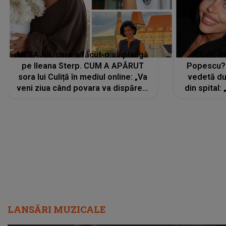
MESAJUL care a făcut-o să plângă
CE SE Î
pe Ileana Sterp. CUM A APĂRUT
Popescu?
sora lui Culiță în mediul online: „Va
vedetă du
veni ziua când povara va dispărea,
din spital:
iar lacrimile...”
LANSĂRI MUZICALE