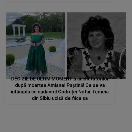
DECIZIE DE ULTIM MOMENT a anchetatorilor
după moartea Amianei Paștină! Ce se va
întâmpla cu cadavrul Codruței Notar, femeia
din Sibiu ucisă de fiica sa