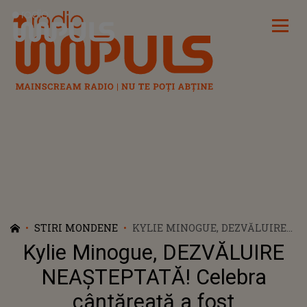
Radio Impuls
STIRI MONDENE
KYLIE MINOGUE, DEZVĂLUIRE
NEAȘTEPTATĂ! CELEBRA
Kylie Minogue, DEZVĂLUIRE
CÂNTĂREAȚĂ A FOST
DIAGNOSTICATĂ CU CANCER
NEAȘTEPTATĂ! Celebra
PENTRU A DOUA OARĂ ÎN 2021:
cântăreață a fost
„NU SIMȚEAM NEVOIA SĂ