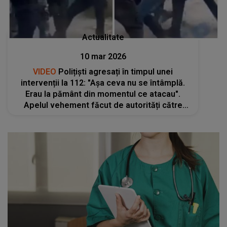
Actualitate
10 mar 2026
VIDEO
Polițiști agresați în timpul unei
intervenții la 112: "Așa ceva nu se întâmplă.
Erau la pământ din momentul ce atacau".
Apelul vehement făcut de autorități către
cetățeni: "Agresarea sau amenințarea unui
polițist în..."