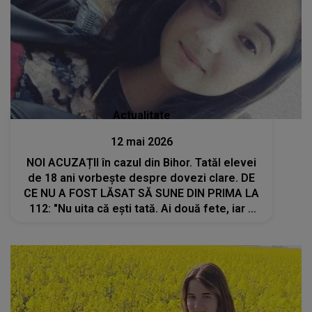
Actualitate
12 mai 2026
NOI ACUZAȚII în cazul din Bihor. Tatăl elevei
de 18 ani vorbește despre dovezi clare. DE
CE NU A FOST LĂSAT SĂ SUNE DIN PRIMA LA
112: "Nu uita că ești tată. Ai două fete, iar a
treila e pe drum. Ai fost primul care a ajuns la
locul crimei! De ce..."