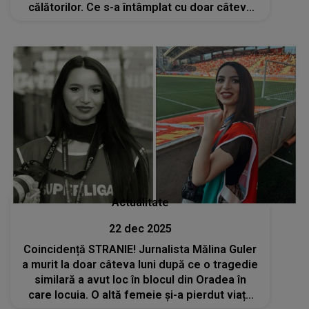
călătorilor. Ce s-a întâmplat cu doar câteva
ore înainte de deces? Colegii de muncă s-au
oferit să cheme o ambulanță
Actualitate
22 dec 2025
Coincidență STRANIE! Jurnalista Mălina Guler
a murit la doar câteva luni după ce o tragedie
similară a avut loc în blocul din Oradea în
care locuia. O altă femeie și-a pierdut viața