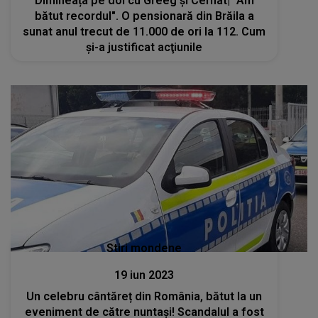
Dimineața pe doi cu Greeg și Cernat| "Am
bătut recordul". O pensionară din Brăila a
sunat anul trecut de 11.000 de ori la 112. Cum
şi-a justificat acţiunile
Stiri mondene
19 iun 2023
Un celebru cântăreț din România, bătut la un
eveniment de către nuntași! Scandalul a fost