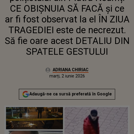
FIE OARE ACEST DETALIU DIN
CE OBIȘNUIA SĂ FACĂ și ce
SPATELE GESTULUI
ar fi fost observat la el ÎN ZIUA
TRAGEDIEI este de necrezut.
Să fie oare acest DETALIU DIN
SPATELE GESTULUI
Autor:
ADRIANA CHIRIAC
Publicat:
marți, 2 iunie 2026
Actualizat:
marți, 2 iunie 2026
Adaugă-ne ca sursă preferată în Google