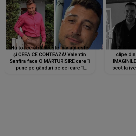
Nu tot ce strălucește în viață este
CE S-A Î
și CEEA CE CONTEAZĂ! Valentin
clipe din
Sanfira face O MĂRTURISIRE care îi
IMAGINIL
pune pe gânduri pe cei care îl
scot la ive
urmăresc în ONLINE. Mesajul
despre 
artistului este despre ceva ce
uităm cu toții, uneori: "La final, nu
vom..."