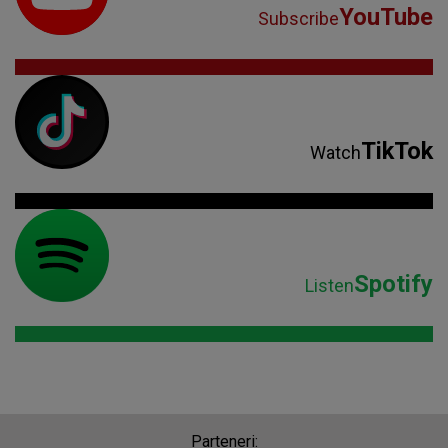
YouTube
Subscribe
TikTok
Watch
Spotify
Listen
Parteneri: