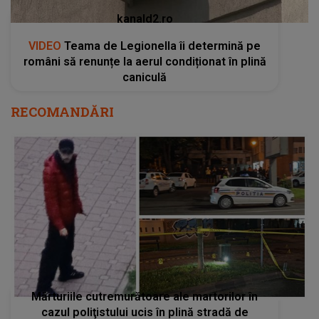
kanald2.ro
VIDEO
Teama de Legionella îi determină pe
români să renunțe la aerul condiționat în plină
caniculă
RECOMANDĂRI
Mărturiile cutremurătoare ale martorilor în
cazul poliţistului ucis în plină stradă de