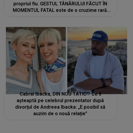
propriul fiu. GESTUL TÂNĂRULUI FĂCUT ÎN
MOMENTUL FATAL este de o cruzime rară.
CE S-A ÎNTÂMPLAT, DE FAPT, LA LOCUL
TRAGEDIEI
Cabral Ibacka, DIN NOU TĂTIC!? Ce îl
așteaptă pe celebrul prezentator după
divorțul de Andreea Ibacka: „E posibil să
auzim de o nouă relație”