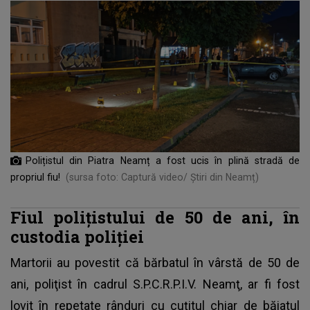
Polițistul din Piatra Neamț a fost ucis în plină stradă de
propriul fiu!
(sursa foto: Captură video/ Știri din Neamț)
Fiul poliţistului de 50 de ani, în
custodia poliției
Martorii au povestit că bărbatul în vârstă de 50 de
ani, poliţist în cadrul S.P.C.R.P.I.V. Neamţ, ar fi fost
lovit în repetate rânduri cu cuțitul chiar de băiatul