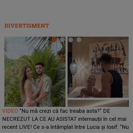
DIVERTISMENT
Cine este Bianca, tânăra clujeancă luată pe scenă la
UNTOLD ONE de Zara Larsson? Aceasta a dezvăluit
ce i-a spus artista suedeză în culise: „Nu am fost