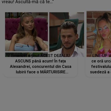
pregătită...”
Emanuel a ținut ACEST DETALIU
LINE-UP U
ASCUNS până acum! În fața
ce oră urc
Alexandrei, concurentul din Casa
festivalul
Iubirii face o MĂRTURISIRE
suedeză a a
NEAȘTEPTATĂ despre mama sa:
s-a film
"I-am spus și ei în față, eu nu te
iubesc pentru că..."