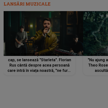
LANSĂRI MUZICALE
Când IUBIREA îți dă lumea peste
Când DORUL
cap, se lansează "Starleta". Florian
"Nu ajung 
Rus cântă despre acea persoană
Theo Rose 
care intră în viața noastră, "ne fură"
ascultă
toate PRIVIRILE, toate GÂNDURILE,
REGĂSIRI
tot UNIVERSUL și fără să ne dăm
trece pr
seama, ajunge să fie motivul
"Pentru t
pentru care zâmbim
departe 