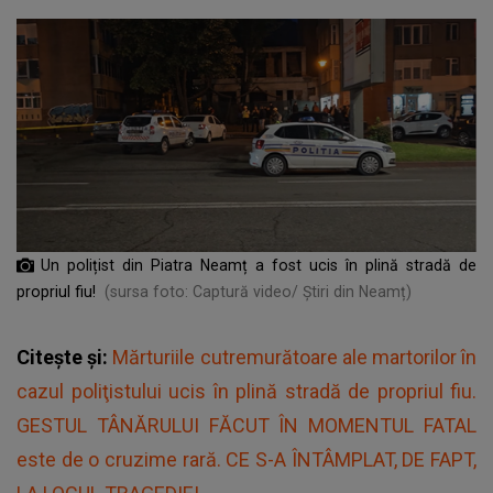
Un polițist din Piatra Neamț a fost ucis în plină stradă de
propriul fiu!
(sursa foto: Captură video/ Știri din Neamț)
Citește și:
Mărturiile cutremurătoare ale martorilor în
cazul poliţistului ucis în plină stradă de propriul fiu.
GESTUL TÂNĂRULUI FĂCUT ÎN MOMENTUL FATAL
este de o cruzime rară. CE S-A ÎNTÂMPLAT, DE FAPT,