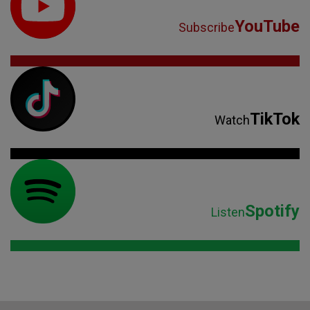
YouTube
Subscribe
TikTok
Watch
Spotify
Listen