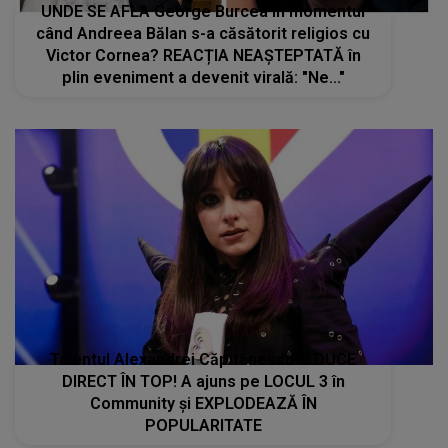
UNDE SE AFLA George Burcea în momentul
când Andreea Bălan s-a căsătorit religios cu
Victor Cornea? REACȚIA NEAȘTEPTATĂ în
plin eveniment a devenit virală: "Ne..."
Talentul Alexandrei Căpitănescu O DUCE
DIRECT ÎN TOP! A ajuns pe LOCUL 3 în
Community și EXPLODEAZĂ ÎN
POPULARITATE