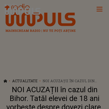
Radio Impuls
ACTUALITATE
NOI ACUZAȚII ÎN CAZUL DIN
BIHOR. TATĂL ELEVEI DE 18 ANI
NOI ACUZAȚII în cazul din
VORBEȘTE DESPRE DOVEZI CLARE.
DE CE NU A FOST LĂSAT SĂ SUNE
Bihor. Tatăl elevei de 18 ani
DIN PRIMA LA 112: "NU UITA CĂ
vorbește despre dovezi clare.
EȘTI TATĂ. AI DOUĂ FETE, IAR A