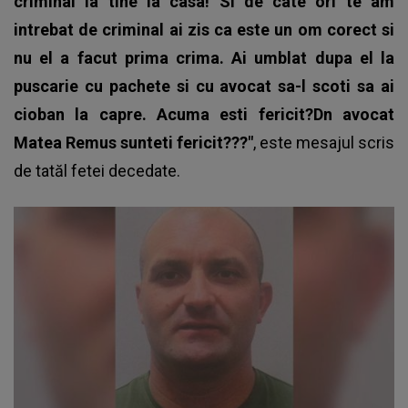
criminal la tine la casa! Si de cate ori te am
intrebat de criminal ai zis ca este un om corect si
nu el a facut prima crima. Ai umblat dupa el la
puscarie cu pachete si cu avocat sa-l scoti sa ai
cioban la capre. Acuma esti fericit?Dn avocat
Matea Remus sunteti fericit???"
, este mesajul scris
de
tatăl fetei decedate.