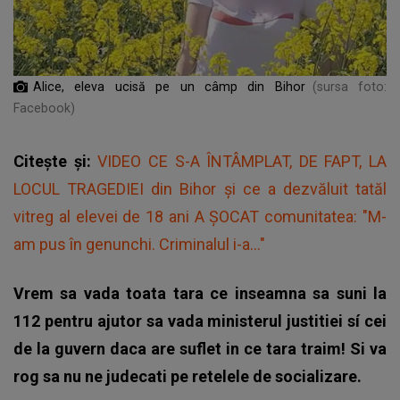
Alice, eleva ucisă pe un câmp din Bihor
(sursa foto:
Facebook)
Citește și:
VIDEO CE S-A ÎNTÂMPLAT, DE FAPT, LA
LOCUL TRAGEDIEI din Bihor și ce a dezvăluit tatăl
vitreg al elevei de 18 ani A ȘOCAT comunitatea: "M-
am pus în genunchi. Criminalul i-a..."
Vrem sa vada toata tara ce inseamna sa suni la
112 pentru ajutor sa vada ministerul justitiei sí cei
de la guvern daca are suflet in ce tara traim! Si va
rog sa nu ne judecati pe retelele de socializare.