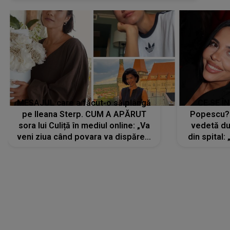
MESAJUL care a făcut-o să plângă
CE SE Î
pe Ileana Sterp. CUM A APĂRUT
Popescu?
sora lui Culiță în mediul online: „Va
vedetă du
veni ziua când povara va dispărea,
din spital:
iar lacrimile...”