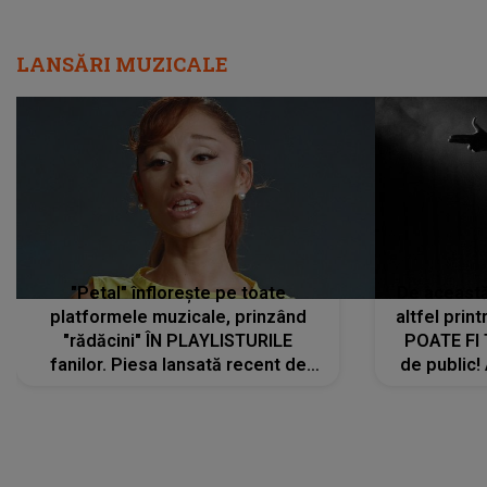
LANSĂRI MUZICALE
"Petal" înflorește pe toate
De această 
platformele muzicale, prinzând
altfel prin
"rădăcini" ÎN PLAYLISTURILE
POATE FI
fanilor. Piesa lansată recent de
de public!
Ariana Grande îi face pe
a lansat V
ascultători SĂ O ASCULTE PE
REPEAT