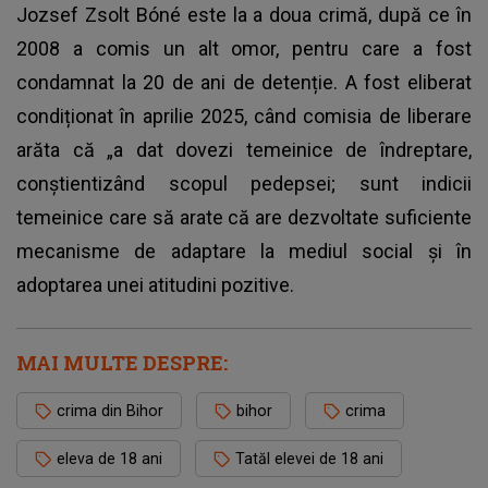
Jozsef Zsolt Bóné este la a doua
crimă
, după ce în
2008 a comis un alt omor, pentru care a fost
condamnat la 20 de ani de detenție. A fost eliberat
condiționat în aprilie 2025, când comisia de liberare
arăta că „a dat dovezi temeinice de îndreptare,
conştientizând scopul pedepsei; sunt indicii
temeinice care să arate că are dezvoltate suficiente
mecanisme de adaptare la mediul social şi în
adoptarea unei atitudini pozitive.
MAI MULTE DESPRE:
crima din Bihor
bihor
crima
eleva de 18 ani
Tatăl elevei de 18 ani