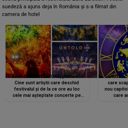
BĂIATUL VIZAT de Alexandra?! Aflându-se în fața
faptului împlinit, A RECUNOSCUT IMEDIAT: "Am
avut..."
LINE-UP UNTOLD ONE, prima zi.
HOROSCOP 
Cine sunt artiștii care deschid
care scap
festivalul și de la ce ore au loc
nou capitol
cele mai așteptate concerte pe
care a
scena principală?
perioadă 