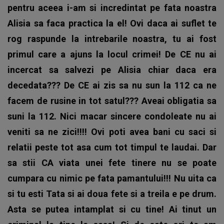
pentru aceea i-am si incredintat pe fata noastra
Alisia sa faca practica la el! Ovi daca ai suflet te
rog raspunde la intrebarile noastra, tu ai fost
primul care a ajuns la locul crimei! De CE nu ai
incercat sa salvezi pe Alisia chiar daca era
decedata??? De CE ai zis sa nu sun la 112 ca ne
facem de rusine in tot satul??? Aveai obligatia sa
suni la 112. Nici macar sincere condoleate nu ai
veniti sa ne zici!!!! Ovi poti avea bani cu saci si
relatii peste tot asa cum tot timpul te laudai. Dar
sa stii CA viata unei fete tinere nu se poate
cumpara cu nimic pe fata pamantului!!! Nu uita ca
si tu esti Tata si ai doua fete si a treila e pe drum.
Asta se putea intamplat si cu tine! Ai tinut un