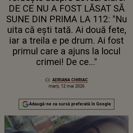
TREILA E PE DRUM. AI FOST
DE CE NU A FOST LĂSAT SĂ
PRIMUL CARE A AJUNS LA LOCUL
CRIMEI! DE CE..."
SUNE DIN PRIMA LA 112: "Nu
uita că ești tată. Ai două fete,
iar a treila e pe drum. Ai fost
primul care a ajuns la locul
crimei! De ce..."
Autor:
ADRIANA CHIRIAC
Publicat:
marți, 12 mai 2026
Actualizat:
marți, 12 mai 2026
Adaugă-ne ca sursă preferată în Google