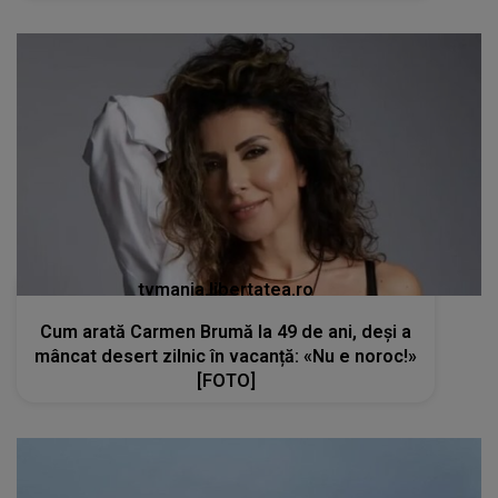
tvmania.libertatea.ro
Cum arată Carmen Brumă la 49 de ani, deși a
mâncat desert zilnic în vacanță: «Nu e noroc!»
[FOTO]