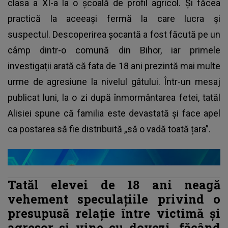
clasa a XI-a la o școală de profil agricol. Și făcea
practică la aceeași fermă la care lucra și
suspectul. Descoperirea șocantă a fost făcută pe un
câmp dintr-o comună din Bihor, iar primele
investigații arată că fata de 18 ani prezintă mai multe
urme de agresiune la nivelul gâtului. Într-un mesaj
publicat luni, la o zi după înmormântarea fetei, tatăl
Alisiei spune că familia este devastată și face apel
ca postarea să fie distribuită „să o vadă toată țara”.
Tatăl elevei de 18 ani neagă
vehement speculațiile privind o
presupusă relație între victimă și
agresor și vine cu dovezi, făcând