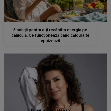
femeia.ro
5 soluții pentru a-ți recăpăta energia pe
caniculă. Ce funcționează când căldura te
epuizează
tvmania.libertatea.ro