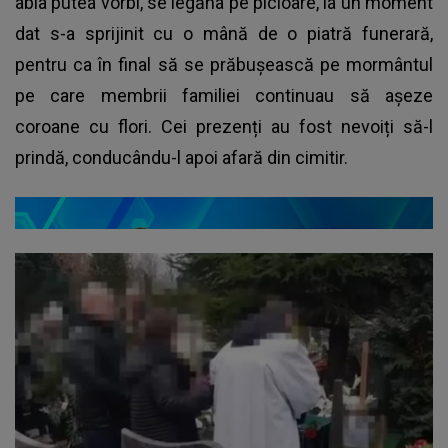
abia putea vorbi, se legăna pe picioare, la un moment
dat s-a sprijinit cu o mână de o piatră funerară,
pentru ca în final să se prăbușească pe mormântul
pe care membrii familiei continuau să așeze
coroane cu flori. Cei prezenți au fost nevoiți să-l
prindă, conducându-l apoi afară din cimitir.