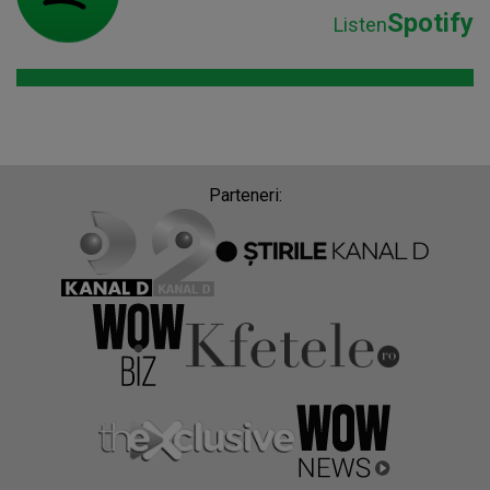
Spotify
Listen
Parteneri: