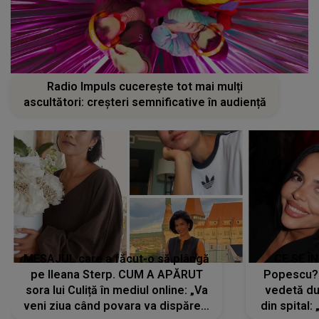
Radio Impuls cucerește tot mai mulți
ascultători: creșteri semnificative în audiență
MESAJUL care a făcut-o să plângă
CE SE Î
pe Ileana Sterp. CUM A APĂRUT
Popescu?
sora lui Culiță în mediul online: „Va
vedetă du
veni ziua când povara va dispărea,
din spital: