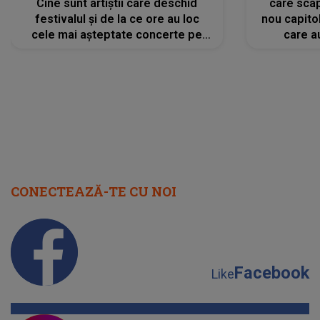
Cine sunt artiștii care deschid
care scap
festivalul și de la ce ore au loc
nou capitol
cele mai așteptate concerte pe
care a
scena principală?
perioadă 
CONECTEAZĂ-TE CU NOI
Facebook
Like