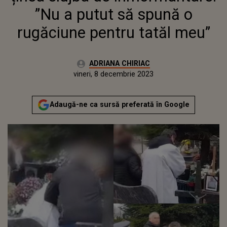
”Nu a putut să spună o
rugăciune pentru tatăl meu”
Autor:
ADRIANA CHIRIAC
Publicat:
joi, 8 decembrie 2022
Actualizat:
vineri, 8 decembrie 2023
Adaugă-ne ca sursă preferată în Google