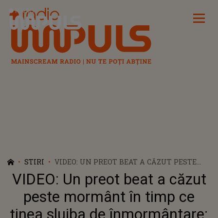
Radio Impuls
STIRI
VIDEO: UN PREOT BEAT A CĂZUT PESTE
MORMÂNT ÎN TIMP CE ȚINEA SLUJBA DE
VIDEO: Un preot beat a căzut
ÎNMORMÂNTARE: ”NU A PUTUT SĂ SPUNĂ
O RUGĂCIUNE PENTRU TATĂL MEU”
peste mormânt în timp ce
ținea slujba de înmormântare: