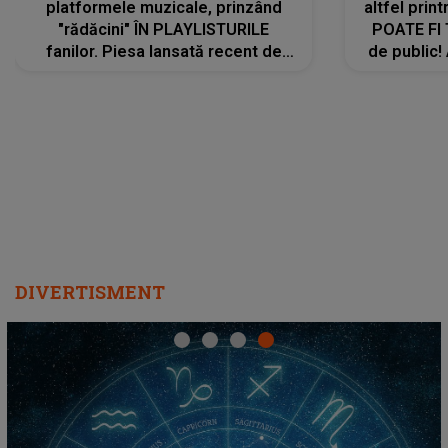
platformele muzicale, prinzând
altfel prin
"rădăcini" ÎN PLAYLISTURILE
POATE FI
fanilor. Piesa lansată recent de
de public!
Ariana Grande îi face pe
a lansat V
ascultători SĂ O ASCULTE PE
REPEAT
DIVERTISMENT