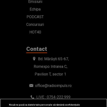
Emisiuni
Echipa
PODCAST
Concursuri
HOT40
Contact
Bd. Mărăști 65-67,
Romexpo Intrarea C,
Pavilion T, sector 1
office@radioimpuls.ro
LIVE : 0754-222.999
WhatsApp: 0754-222.999
Nouă ne pasă ca datele tale personale să rămână confidențiale