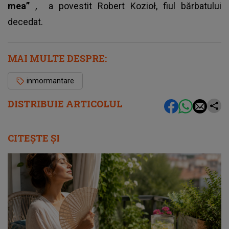
mea”
,
a povestit Robert Kozioł, fiul bărbatului
decedat.
MAI MULTE DESPRE:
inmormantare
DISTRIBUIE ARTICOLUL
CITEȘTE ȘI