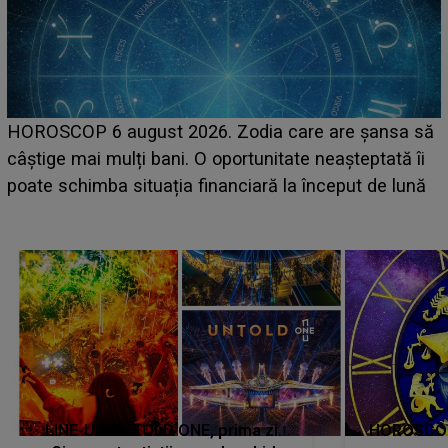
LINE-UP UNTOLD ONE, ziua 
 Zodia care are șansa să
scena principală a festivalu
portunitate neașteptată îi
suedeză a ajuns deja în Româ
anciară la început de lună
camera de hotel
LINE-UP UNTOLD ONE, prima zi.
HOROSCOP 