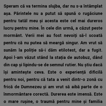
Speram că va termina slujba, dar nu s-a întâmplat
așa. Părintele nu a putut să spună o rugăciune
pentru tatăl meu și acesta este cel mai dureros
lucru pentru mine. În cele din urmă, a căzut peste
mormânt. Verii mei au fost nevoiți să-l scoată
pentru că nu putea să meargă singur. Am vrut să
sunăm la poliție să-i dăm etilotest, dar a fugit.
Apoi l-am văzut stând la stația de autobuz, dând
din cap și lipindu-se de semnul rutier. Nu știu dacă
își amintește ceva. Este o experiență dificilă
pentru noi, pentru că tata a venit dintr-o zonă cu
frică de Dumnezeu și am vrut să aibă parte de o
înmormântare corectă. Durerea este imensă. Este
o mare rușine, o traumă pentru mine și familia