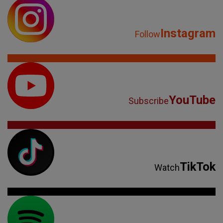
Instagram
Follow
YouTube
Subscribe
TikTok
Watch