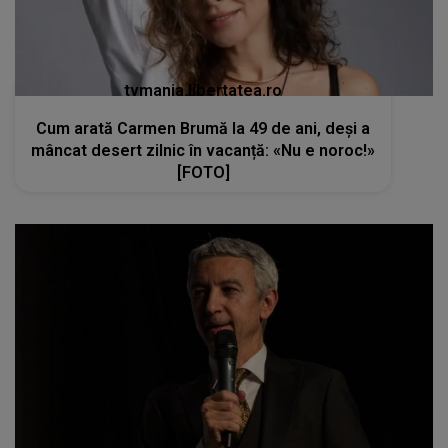
tvmania.libertatea.ro
Cum arată Carmen Brumă la 49 de ani, deși a
mâncat desert zilnic în vacanță: «Nu e noroc!»
[FOTO]