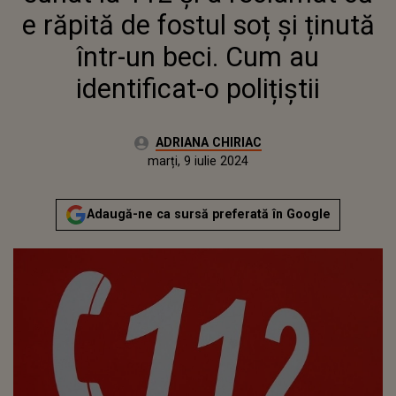
e răpită de fostul soț și ținută
într-un beci. Cum au
identificat-o polițiștii
Autor:
ADRIANA CHIRIAC
Publicat:
marți, 9 iulie 2024
Actualizat:
marți, 9 iulie 2024
Adaugă-ne ca sursă preferată în Google