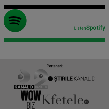
Spotify
Listen
Parteneri: