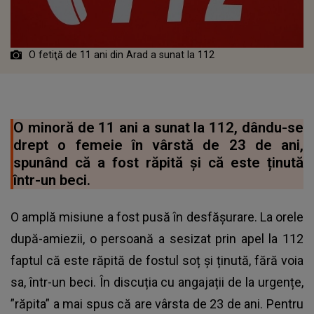
O fetiţă de 11 ani din Arad a sunat la 112
O minoră de 11 ani a sunat la 112, dându-se
drept o femeie în vârstă de 23 de ani,
spunând că a fost răpită și că este ținută
într-un beci.
O amplă misiune a fost pusă în desfășurare. La orele
după-amiezii, o persoană a sesizat prin apel la 112
faptul că este răpită de fostul soț și ținută, fără voia
sa, într-un beci. În discuția cu angajații de la urgențe,
”răpita” a mai spus că are vârsta de 23 de ani. Pentru