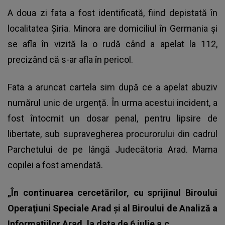
A doua zi fata a fost identificată, fiind depistată în
localitatea Șiria. Minora are domiciliul în Germania și
se afla în vizită la o rudă când a apelat la 112,
precizând că s-ar afla în pericol.
Fata a aruncat cartela sim după ce a apelat abuziv
numărul unic de urgență
. În urma acestui incident, a
fost întocmit un
dosar penal
, pentru lipsire de
libertate, sub supravegherea procurorului din cadrul
Parchetului de pe lângă Judecătoria Arad. Mama
copilei a fost amendată.
„În continuarea cercetărilor, cu sprijinul Biroului
Operaţiuni Speciale Arad şi al Biroului de Analiză a
Informaţiilor Arad, la data de 6 iulie a.c.,