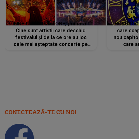
LINE-UP UNTOLD ONE, prima zi.
HOROSCOP 
Cine sunt artiștii care deschid
care scap
festivalul și de la ce ore au loc
nou capitol
cele mai așteptate concerte pe
care a
scena principală?
perioadă 
CONECTEAZĂ-TE CU NOI