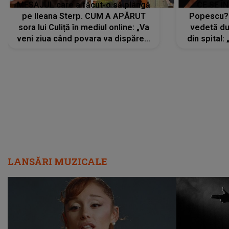
MESAJUL care a făcut-o să plângă
CE SE Î
pe Ileana Sterp. CUM A APĂRUT
Popescu?
sora lui Culiță în mediul online: „Va
vedetă du
veni ziua când povara va dispărea,
din spital:
iar lacrimile...”
LANSĂRI MUZICALE