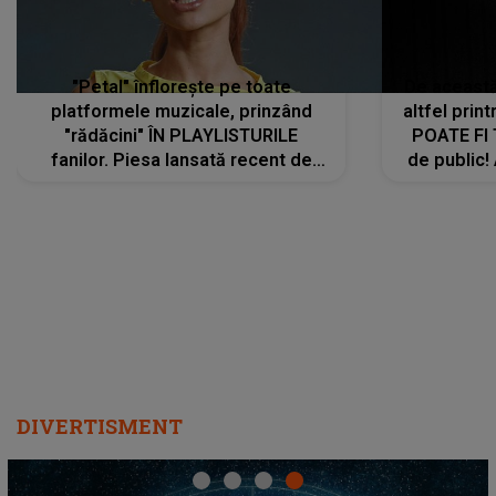
"Petal" înflorește pe toate
De această 
platformele muzicale, prinzând
altfel prin
"rădăcini" ÎN PLAYLISTURILE
POATE FI
fanilor. Piesa lansată recent de
de public!
Ariana Grande îi face pe
a lansat V
ascultători SĂ O ASCULTE PE
REPEAT
DIVERTISMENT