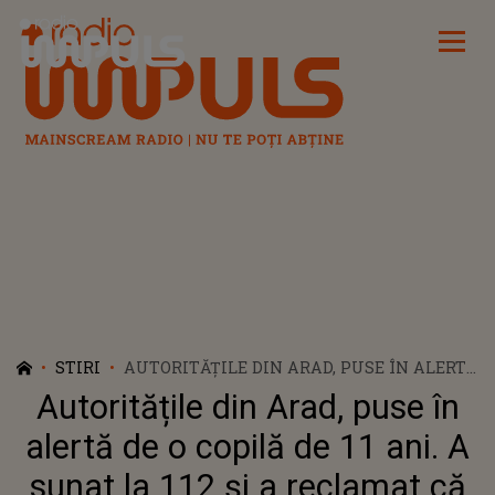
Radio Impuls
STIRI
AUTORITĂȚILE DIN ARAD, PUSE ÎN ALERTĂ
DE O COPILĂ DE 11 ANI. A SUNAT LA 112 ȘI A
Autoritățile din Arad, puse în
RECLAMAT CĂ E RĂPITĂ DE FOSTUL SOȚ ȘI
ȚINUTĂ ÎNTR-UN BECI. CUM AU
alertă de o copilă de 11 ani. A
IDENTIFICAT-O POLIȚIȘTII
sunat la 112 și a reclamat că