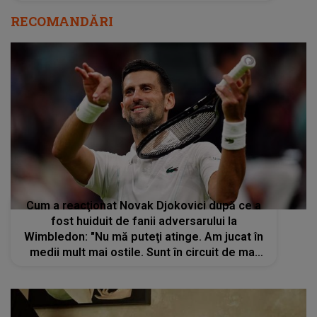
RECOMANDĂRI
Cum a reacţionat Novak Djokovici după ce a
fost huiduit de fanii adversarului la
Wimbledon: "Nu mă puteţi atinge. Am jucat în
medii mult mai ostile. Sunt în circuit de mai
bine de 20 de ani. Ştiu toate trucurile"