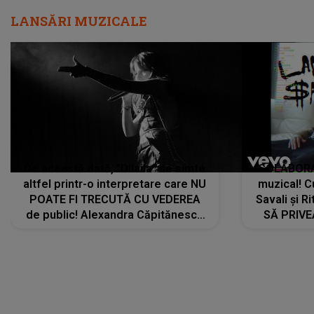
LANSĂRI MUZICALE
De această dată, "Dilaila" se simte
COLABORAR
altfel printr-o interpretare care NU
muzical! C
POATE FI TRECUTĂ CU VEDEREA
Savali și Ri
de public! Alexandra Căpitănescu
SĂ PRIV
a lansat VERSIUNEA LIVE a piesei