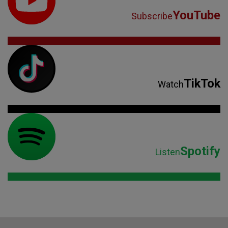
YouTube
Subscribe
TikTok
Watch
Spotify
Listen