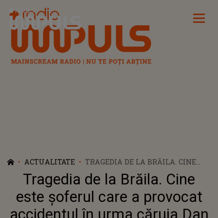
Radio Impuls
ACTUALITATE
TRAGEDIA DE LA BRĂILA. CINE
ESTE ȘOFERUL CARE A PROVOCAT
Tragedia de la Brăila. Cine
ACCIDENTUL ÎN URMA CĂRUIA
DAN ȘI CĂTĂLINA ȘI-AU PIERDUT
este șoferul care a provocat
VIAȚA? CONDAMNAT CU
accidentul în urma căruia Dan
SUSPENDARE ÎN 2024, ACESTA S-A