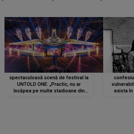
Cea mai mare și mai
Charli xc
spectaculoasă scenă de festival la
confesiu
UNTOLD ONE: „Practic, nu ar
vulnerabil
încăpea pe multe stadioane din
exista în
lume”. Evenimentul începe joi, 6
august 2026