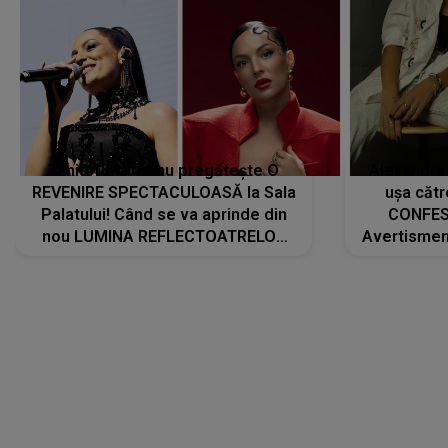
Tania Turtureanu pregătește O
Alexandra
REVENIRE SPECTACULOASĂ la Sala
ușa cătr
Palatului! Când se va aprinde din
CONFES
nou LUMINA REFLECTOATRELOR
Avertismentu
pentru artistă: " Vor fi multe
rămas ÎNT
cântece noi, în premieră. Cântece
au format-
care abia acum învață să respire"
"Am f