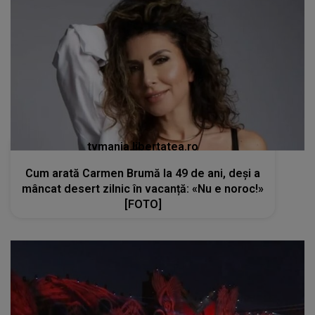
tvmania.libertatea.ro
Cum arată Carmen Brumă la 49 de ani, deși a
mâncat desert zilnic în vacanță: «Nu e noroc!»
[FOTO]