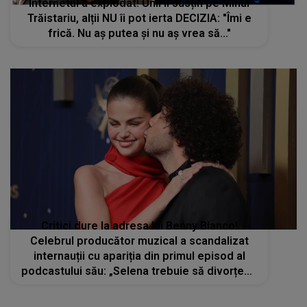
Internetul a explodat! Unii îl susțin pe Mihai
Trăistariu, alții NU îi pot ierta DECIZIA: "Îmi e
frică. Nu aș putea și nu aș vrea să..."
Critici dure la adresa lui Benny Blanco!
Celebrul producător muzical a scandalizat
internauții cu apariția din primul episod al
podcastului său: „Selena trebuie să divorțeze
de el și să găsească pe cineva mai bun”