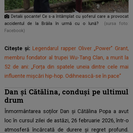
Detalii șocante! Ce s-a întâmplat cu șoferul care a provocat
accidentul de la Brăila în urmă cu o lună?
(sursa foto:
Facebook)
Citește și:
Legendarul rapper Oliver „Power” Grant,
membru fondator al trupei Wu-Tang Clan, a murit la
52 de ani: „Forța din spatele uneia dintre cele mai
influente mișcări hip-hop. Odihnească-se în pace”
Dan și Cătălina, conduși pe ultimul
drum
Înmormântarea
soților Dan și Cătălina Popa
a avut
loc în cursul zilei de astăzi, 26 februarie 2026, într-o
atmosferă încărcată de durere și regret profund.