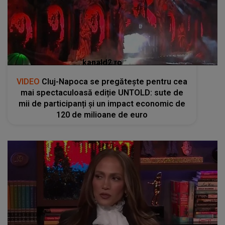
kanald2.ro
VIDEO
Cluj-Napoca se pregătește pentru cea
mai spectaculoasă ediție UNTOLD: sute de
mii de participanți și un impact economic de
120 de milioane de euro