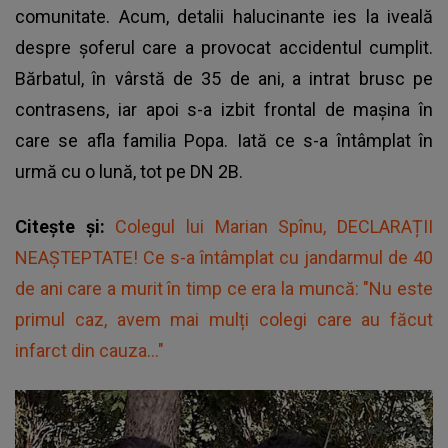
comunitate. Acum, detalii halucinante ies la iveală
despre șoferul care a provocat accidentul cumplit.
Bărbatul, în vârstă de 35 de ani, a intrat brusc pe
contrasens, iar apoi s-a izbit frontal de mașina în
care se afla familia Popa. Iată ce s-a întâmplat în
urmă cu o lună, tot pe DN 2B.
Citește și:
Colegul lui Marian Spînu, DECLARAȚII
NEAȘTEPTATE! Ce s-a întâmplat cu jandarmul de 40
de ani care a murit în timp ce era la muncă: "Nu este
primul caz, avem mai mulți colegi care au făcut
infarct din cauza..."