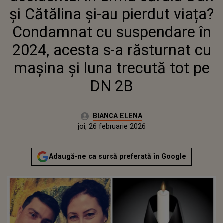
RĂSTURNAT CU MAȘINA ȘI LUNA
și Cătălina și-au pierdut viața?
TRECUTĂ TOT PE DN 2B
Condamnat cu suspendare în
2024, acesta s-a răsturnat cu
mașina și luna trecută tot pe
DN 2B
Autor:
BIANCA ELENA
Publicat:
joi, 26 februarie 2026
Adaugă-ne ca sursă preferată în Google