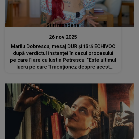
Stiri mondene
26 nov 2025
Marilu Dobrescu, mesaj DUR și fără ECHIVOC
după verdictul instanței în cazul procesului
pe care îl are cu Iustin Petrescu: "Este ultimul
lucru pe care îl menționez despre acest
subiect". CE A VRUT să evidențieze: "Instanța
nu a dispus..."