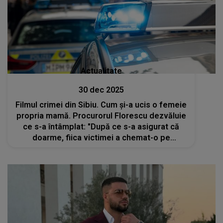
Actualitate
30 dec 2025
Filmul crimei din Sibiu. Cum și-a ucis o femeie
propria mamă. Procurorul Florescu dezvăluie
ce s-a întâmplat: "După ce s-a asigurat că
doarme, fiica victimei a chemat-o pe
inculpata care aștepta într-un autoturism
parcat pe o stradă adiacentă..."