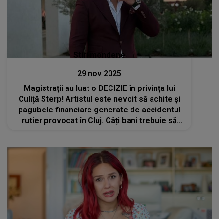
Stiri mondene
29 nov 2025
Magistrații au luat o DECIZIE în privința lui
Culiță Sterp! Artistul este nevoit să achite și
pagubele financiare generate de accidentul
rutier provocat în Cluj. Câți bani trebuie să
scoată acesta din buzunar?