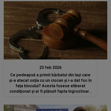
Actualitate
23 feb 2026
Ce pedeapsă a primit bărbatul din Iași care
și-a atacat soția cu un ciocan și i-a dat foc în
fața blocului? Acesta fusese eliberat
condiţionat și ar fi plănuit fapta îngrozitoare
în perioada petrecută în închisoare