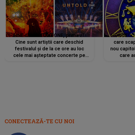
cele mai așteptate concerte pe
care a
scena principală?
perioadă 
CONECTEAZĂ-TE CU NOI
Facebook
Like