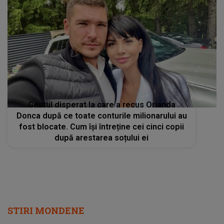
Gestul disperat la care a recus Orianda
Donca după ce toate conturile milionarului au
fost blocate. Cum își întreține cei cinci copii
după arestarea soțului ei
STIRI MONDENE