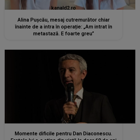
kanald2.ro
Momente dificile pentru Dan Diaconescu.
Fratele lui s-a stins din viață la doar 60 de ani
RECOMANDĂRI