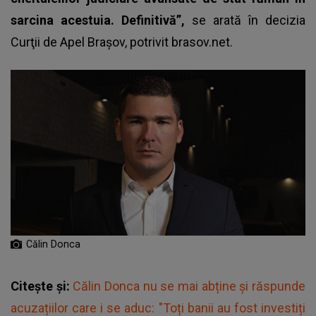
sarcina acestuia. Definitivă”
,
se arată în decizia
Curţii de Apel Braşov, potrivit brasov.net.
Călin Donca
Citește și:
Călin Donca nu se mai abține și răspunde
acuzațiilor care i se aduc: "Toți banii au fost investiți