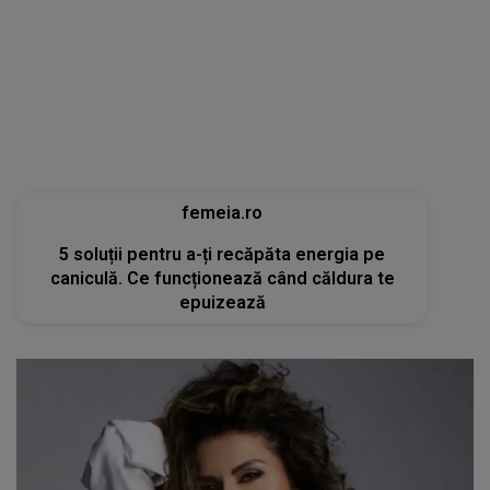
femeia.ro
5 soluții pentru a-ți recăpăta energia pe
caniculă. Ce funcționează când căldura te
epuizează
tvmania.libertatea.ro
Cum arată Carmen Brumă la 49 de ani, deși a
mâncat desert zilnic în vacanță: «Nu e noroc!»