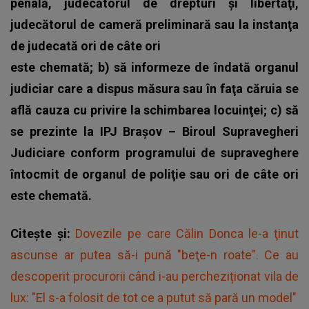
penală, judecătorul de drepturi şi libertăţi,
judecătorul de cameră preliminară sau la instanţa
de judecată ori de câte ori
este chemată; b) să informeze de îndată organul
judiciar care a dispus măsura sau în faţa căruia se
află cauza cu privire la schimbarea locuinţei; c) să
se prezinte la IPJ Braşov – Biroul Supravegheri
Judiciare conform programului de supraveghere
întocmit de organul de poliţie sau ori de câte ori
este chemată.
Citește și:
Dovezile pe care Călin Donca le-a ţinut
ascunse ar putea să-i pună "beţe-n roate". Ce au
descoperit procurorii când i-au percheziționat vila de
lux: "El s-a folosit de tot ce a putut să pară un model"