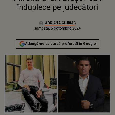
înduplece pe judecători
Autor:
ADRIANA CHIRIAC
Publicat:
joi, 5 octombrie 2023
Actualizat:
sâmbătă, 5 octombrie 2024
Adaugă-ne ca sursă preferată în Google