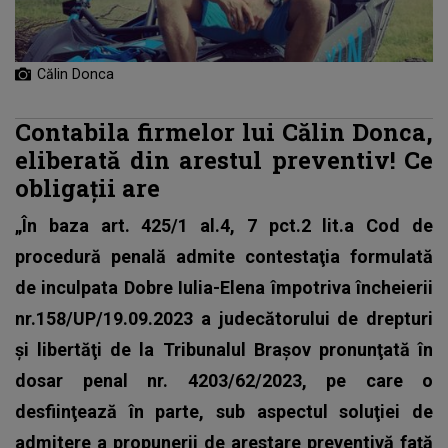
Călin Donca
Contabila firmelor lui Călin Donca,
eliberată din arestul preventiv! Ce
obligaţii are
„În baza art. 425/1 al.4, 7 pct.2 lit.a Cod de
procedură penală admite contestaţia formulată
de inculpata Dobre Iulia-Elena împotriva încheierii
nr.158/UP/19.09.2023 a judecătorului de drepturi
şi libertăţi de la Tribunalul Braşov pronunţată în
dosar penal nr. 4203/62/2023, pe care o
desfiinţează în parte, sub aspectul soluţiei de
admitere a propunerii de arestare preventivă faţă