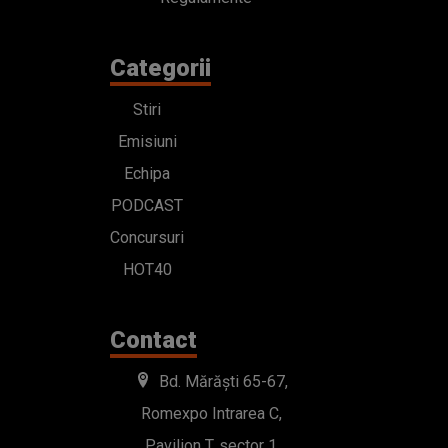
PODCAST
Concursuri
HOT40
Contact
Bd. Mărăști 65-67,
Romexpo Intrarea C,
Pavilion T, sector 1
office@radioimpuls.ro
LIVE : 0754-222.999
WhatsApp: 0754-222.999