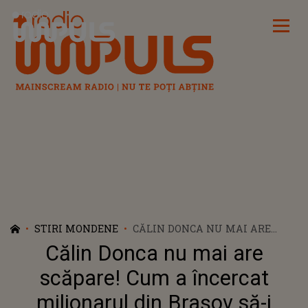
Radio Impuls
STIRI MONDENE
CĂLIN DONCA NU MAI ARE
SCĂPARE! CUM A ÎNCERCAT
Călin Donca nu mai are
MILIONARUL DIN BRAŞOV SĂ-I
ÎNDUPLECE PE JUDECĂTORI
scăpare! Cum a încercat
milionarul din Braşov să-i