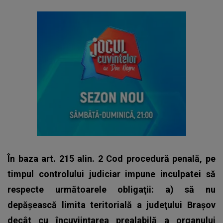
În baza art. 215 alin. 2 Cod procedură penală, pe
timpul controlului judiciar impune inculpatei să
respecte următoarele obligaţii: a) să nu
depăşească limita teritorială a judeţului Braşov
decât cu încuviinţarea prealabilă a organului