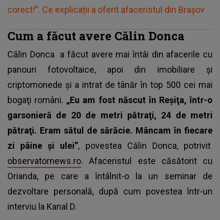
corect!”. Ce explicații a oferit afaceristul din Brașov
Cum a făcut avere Călin Donca
Călin Donca
a făcut avere mai întâi din afacerile cu
panouri fotovoltaice, apoi din imobiliare și
criptomonede şi a intrat de tânăr în top 500 cei mai
bogaţi români.
„Eu am fost născut în Reşiţa, într-o
garsonieră de 20 de metri pătraţi, 24 de metri
pătraţi. Eram sătul de sărăcie. Mâncam în fiecare
zi pâine şi ulei”
, povestea Călin Donca, potrivit
observatornews.ro
. Afaceristul este căsătorit cu
Orianda, pe care a întâlnit-o la un seminar de
dezvoltare personală, după cum povestea într-un
interviu la Kanal D.