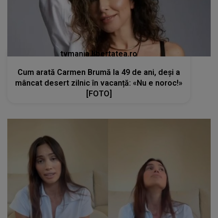
[FOTO]
kanald2.ro
Alina Pușcău, mesaj cutremurător chiar
înainte de a intra în operație: „Am intrat în
metastază. E foarte greu”