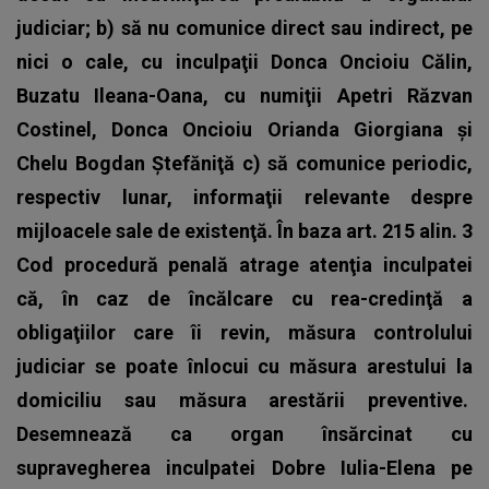
judiciar; b) să nu comunice direct sau indirect, pe
nici o cale, cu inculpaţii Donca Oncioiu Călin,
Buzatu Ileana-Oana, cu numiţii Apetri Răzvan
Costinel, Donca Oncioiu Orianda Giorgiana şi
Chelu Bogdan Ştefăniţă c) să comunice periodic,
respectiv lunar, informaţii relevante despre
mijloacele sale de existenţă. În baza art. 215 alin. 3
Cod procedură penală atrage atenţia inculpatei
că, în caz de încălcare cu rea-credinţă a
obligaţiilor care îi revin, măsura controlului
judiciar se poate înlocui cu măsura arestului la
domiciliu sau măsura arestării preventive.
Desemnează ca organ însărcinat cu
supravegherea inculpatei Dobre Iulia-Elena pe