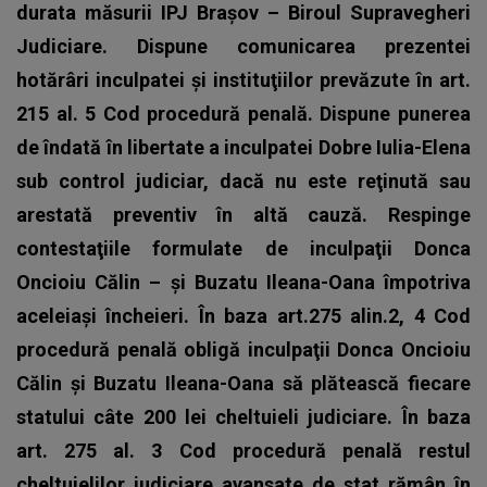
durata măsurii IPJ Braşov – Biroul Supravegheri
Judiciare. Dispune comunicarea prezentei
hotărâri inculpatei şi instituţiilor prevăzute în art.
215 al. 5 Cod procedură penală. Dispune punerea
de îndată în libertate a inculpatei Dobre Iulia-Elena
sub control judiciar, dacă nu este reţinută sau
arestată preventiv în altă cauză. Respinge
contestaţiile formulate de inculpaţii Donca
Oncioiu Călin – şi Buzatu Ileana-Oana împotriva
aceleiaşi încheieri. În baza art.275 alin.2, 4 Cod
procedură penală obligă inculpaţii Donca Oncioiu
Călin şi Buzatu Ileana-Oana să plătească fiecare
statului câte 200 lei cheltuieli judiciare. În baza
art. 275 al. 3 Cod procedură penală restul
cheltuielilor judiciare avansate de stat rămân în