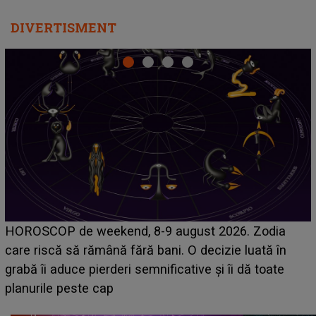
DIVERTISMENT
Emanuel a ținut ACEST DETALIU ASCUNS până
acum! În fața Alexandrei, concurentul din Casa Iubirii
face o MĂRTURISIRE NEAȘTEPTATĂ despre mama
sa: "I-am spus și ei în față, eu nu te iubesc pentru
că..."