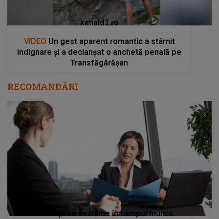
kanald2.ro
VIDEO
Un gest aparent romantic a stârnit
indignare și a declanșat o anchetă penală pe
Transfăgărășan
RECOMANDĂRI
Adeverință de vechime în câmpul muncii.