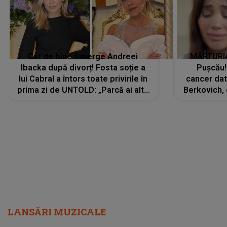
Cât de bine îi merge Andreei
MĂRTURIA
Ibacka după divorț! Fosta soție a
Pușcău!
lui Cabral a întors toate privirile în
cancer dato
prima zi de UNTOLD: „Parcă ai altă
Berkovich, 
strălucire, emani putere,
accident ru
încredere, siguranță...”
Dacă nu 
LANSĂRI MUZICALE