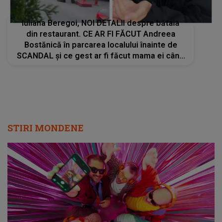
Iuliana Beregoi, NOI DETALII despre bătaia
din restaurant. CE AR FI FĂCUT Andreea
Bostănică în parcarea localului înainte de
SCANDAL și ce gest ar fi făcut mama ei când
ar fi văzut-o prin geam: "Ai început să o bați
pe sora mea și..."
STIRI MONDENE