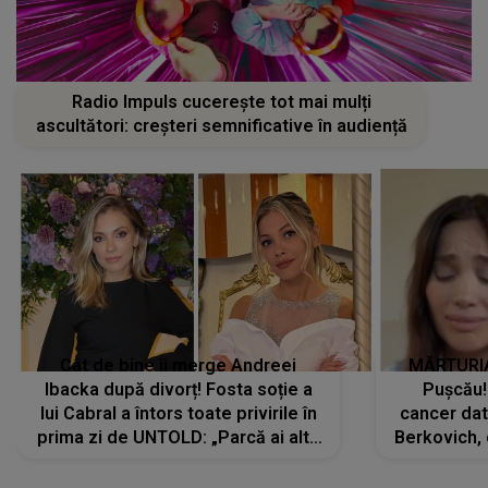
Radio Impuls cucerește tot mai mulți
ascultători: creșteri semnificative în audiență
Cât de bine îi merge Andreei
MĂRTURIA
Ibacka după divorț! Fosta soție a
Pușcău!
lui Cabral a întors toate privirile în
cancer dato
prima zi de UNTOLD: „Parcă ai altă
Berkovich, 
strălucire, emani putere,
accident ru
încredere, siguranță...”
Dacă nu 