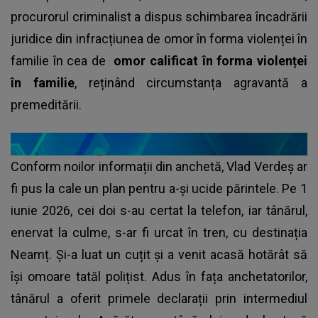
procurorul criminalist a dispus schimbarea încadrării
juridice din infracțiunea de omor în forma violenței în
familie în cea de
omor calificat în forma violenței
în familie
, reținând circumstanța agravantă a
premeditării.
Conform noilor informații din anchetă, Vlad Verdeș ar
fi pus la cale un plan pentru a-și ucide părintele. Pe 1
iunie 2026, cei doi s-au certat la telefon, iar tânărul,
enervat la culme, s-ar fi urcat în tren, cu destinația
Neamț. Și-a luat un cuțit și a venit acasă hotărât să
își omoare tatăl polițist. Adus în fața anchetatorilor,
tânărul a oferit primele declarații prin intermediul