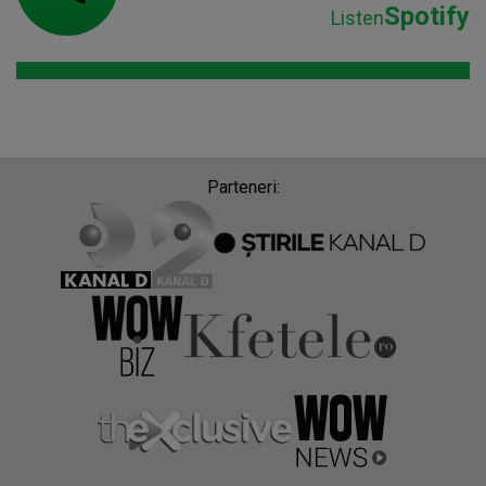
Spotify
Listen
Parteneri: