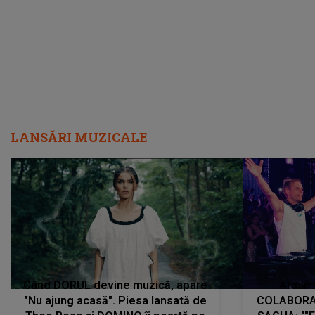
LANSĂRI MUZICALE
Când DORUL devine muzică, apare
Armin 
"Nu ajung acasă". Piesa lansată de
COLABORAR