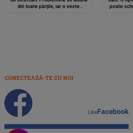
din toate părțile, iar o veste
poate schi
neașteptată îi dă planurile peste
la
cap
CONECTEAZĂ-TE CU NOI
Facebook
Like