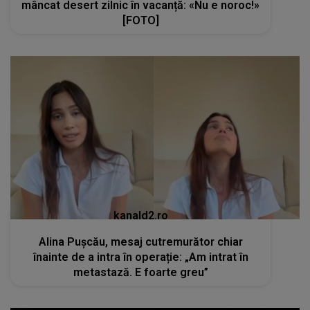
mâncat desert zilnic în vacanță: «Nu e noroc!»
[FOTO]
kanald2.ro
Alina Pușcău, mesaj cutremurător chiar
înainte de a intra în operație: „Am intrat în
metastază. E foarte greu”