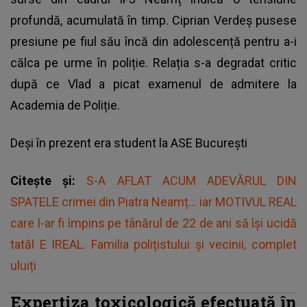
profundă, acumulată în timp.
Ciprian Verdeș pusese
presiune pe fiul său
încă din adolescență pentru a-i
călca pe urme în poliție. Relația s-a degradat critic
după ce Vlad a picat examenul de admitere la
Academia de Poliție.
Deși în prezent era student la ASE București
Citește și:
S-A AFLAT ACUM ADEVĂRUL DIN
SPATELE crimei din Piatra Neamț... iar MOTIVUL REAL
care l-ar fi împins pe tânărul de 22 de ani să își ucidă
tatăl E IREAL. Familia polițistului și vecinii, complet
uluiți
Expertiza toxicologică efectuată în