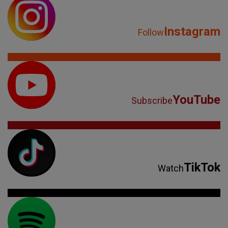
Instagram
Follow
YouTube
Subscribe
TikTok
Watch