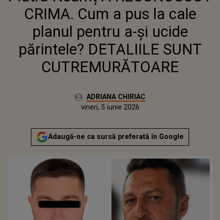
CUTREMURĂTOARE
CRIMA. Cum a pus la cale
planul pentru a-și ucide
părintele? DETALIILE SUNT
CUTREMURĂTOARE
Autor:
ADRIANA CHIRIAC
Publicat:
vineri, 5 iunie 2026
Actualizat:
vineri, 5 iunie 2026
Adaugă-ne ca sursă preferată în Google