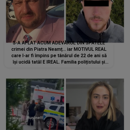
S-A AFLAT ACUM ADEVĂRUL DIN SPATELE
crimei din Piatra Neamț... iar MOTIVUL REAL
care l-ar fi împins pe tânărul de 22 de ani să
își ucidă tatăl E IREAL. Familia polițistului și
vecinii, complet uluiți