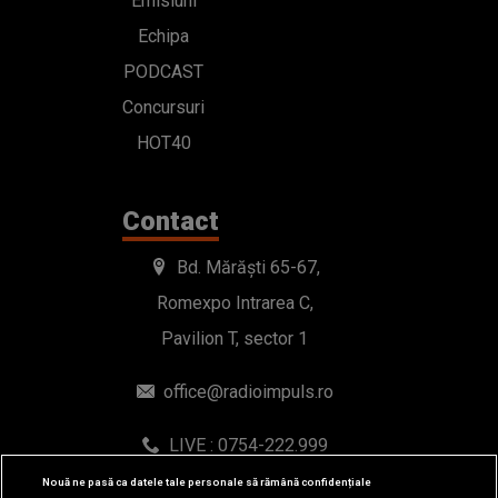
Emisiuni
Echipa
PODCAST
Concursuri
HOT40
Contact
Bd. Mărăști 65-67,
Romexpo Intrarea C,
Pavilion T, sector 1
office@radioimpuls.ro
LIVE : 0754-222.999
WhatsApp: 0754-222.999
Nouă ne pasă ca datele tale personale să rămână confidențiale