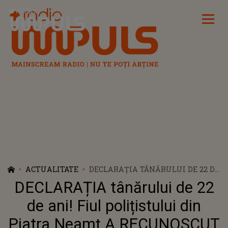
Radio Impuls
ACTUALITATE
DECLARAȚIA TÂNĂRULUI DE 22 DE
ANI! FIUL POLIȚISTULUI DIN
DECLARAȚIA tânărului de 22
PIATRA NEAMȚ A RECUNOSCUT
CRIMA. CUM A PUS LA CALE
de ani! Fiul polițistului din
PLANUL PENTRU A-ȘI UCIDE
Piatra Neamț A RECUNOSCUT
PĂRINTELE? DETALIILE SUNT