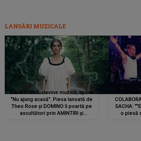
LANSĂRI MUZICALE
Când DORUL devine muzică, apare
Armin 
"Nu ajung acasă". Piesa lansată de
COLABORAR
Theo Rose și DOMINO îi poartă pe
SACHA: ""E
ascultători prin AMINTIRI și
o piesă 
REGĂSIRI, iar drumul emoțiilor
imediat pre
trece prin sufletul publicului:
cu mine șt
"Pentru toți cei care au plecat
păstrăm do
departe ca să le fie mai bine"