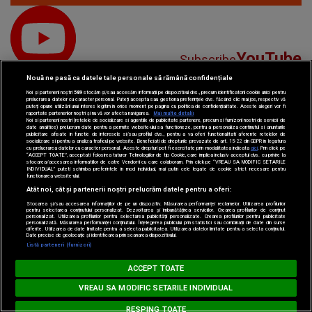
YouTube
Subscribe
Nouă ne pasă ca datele tale personale să rămână confidențiale
Noi și partenerii noștri
589
stocăm și/sau accesăm informații pe dispozitivul dvs., precum identificatorii cookie unici pentru
prelucrarea datelor cu caracter personal. Puteți accepta sau gestiona preferințele dvs. făcând clic mai jos, respectiv vă
puteți opune utilizării unui interes legitim în orice moment pe pagina cu politica de confidențialitate. Aceste alegeri vor fi
raportate partenerilor noștri și nu vă vor afecta navigarea.
Mai multe detalii
Noi si partenerii nostri (retelele de socializare si agentiile de publicitate partenere, precum si furnizorii nostri de servicii de
date analitice) prelucram date pentru a permite website-ului sa functioneze, pentru a personaliza continutul si anunturile
publicitare afisate in functie de interesele si/sau profilul dvs., pentru a va oferi functionalitati aferente retelelor de
socializare si pentru a analiza traficul pe website. Beneficiati de drepturile prevazute de art. 15-22 din GDPR in legatura
TikTok
cu prelucrarea datelor cu caracter personal. Aceste drepturi pot fi exercitate prin modalitatea indicata
aici
. Prin click pe
Watch
“ACCEPT TOATE”, acceptati folosirea tuturor Tehnologiilor de tip Cookie, care implica inclusiv acceptul dvs. cu privire la
stocarea/accesarea informatiilor de catre Vendor-ii cu care colaboram. Prin click pe “VREAU SA MODIFIC SETARILE
INDIVIDUAL” puteti schimba preferintele in mod individual, mai putin cele legate de cookie strict necesare pentru
functionarea website-ului.
Atât noi, cât și partenerii noștri prelucrăm datele pentru a oferi:
Stocarea și/sau accesarea informațiilor de pe un dispozitiv. Măsurarea performanței reclamelor. Utilizarea profilurilor
pentru selectarea conținutului personalizat. Dezvoltarea și îmbunătățirea serviciilor. Crearea profilurilor de conținut
personalizat. Utilizarea profilurilor pentru selectarea publicității personalizate. Crearea profilurilor pentru publicitate
personalizată. Măsurarea performanței conținutului. Înțelegerea publicului prin statistici sau combinații de date din surse
diferite. Utilizarea de date limitate pentru a selecta publicitatea. Utilizarea datelor limitate pentru a selecta conținutul.
Date precise de geolocație și identificarea prin scanarea dispozitivului.
Spotify
Listen
Listă parteneri (furnizori)
Loading...
MUSIC NON STOP
ACCEPT TOATE
ONI COTTURA - Quieres Una Aventura
CORINA & TONI COTTURA - Quier
VREAU SA MODIFIC SETARILE INDIVIDUAL
RESPING TOATE