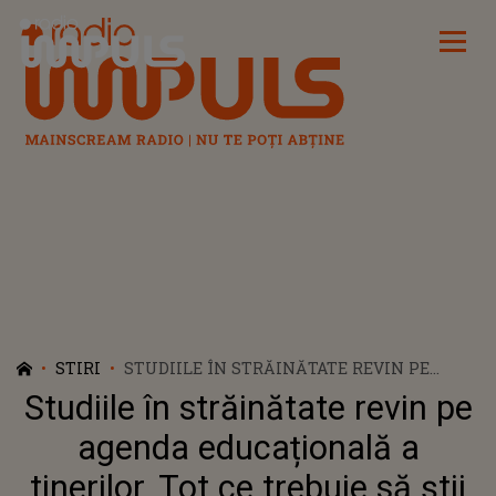
Radio Impuls
STIRI
STUDIILE ÎN STRĂINĂTATE REVIN PE
AGENDA EDUCAȚIONALĂ A TINERILOR.
Studiile în străinătate revin pe
TOT CE TREBUIE SĂ ȘTII DACĂ VREI SĂ
STUDIEZI ÎN STRĂINĂTATE. ÎNSCRIERI ȘI
agenda educațională a
BUGETE
tinerilor. Tot ce trebuie să știi