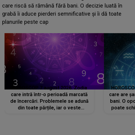
acum! În fața Alexandrei, concurentul din Casa Iubirii
face o MĂRTURISIRE NEAȘTEPTATĂ despre mama
sa: "I-am spus și ei în față, eu nu te iubesc pentru
că..."
HOROSCOP 7 august 2026. Zodia
HOROSCOP 
care intră într-o perioadă marcată
care are șa
de încercări. Problemele se adună
bani. O opo
din toate părțile, iar o veste
poate schi
neașteptată îi dă planurile peste
la
cap