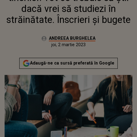
dacă vrei să studiezi în
străinătate. Înscrieri și bugete
Autor:
ANDREEA BURGHELEA
Publicat:
miercuri, 2 martie 2022
Actualizat:
joi, 2 martie 2023
Adaugă-ne ca sursă preferată în Google