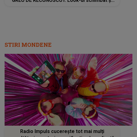
GREU DE RECUNOSCUT. Look-ul schimbat şi
detaliile personajului au făcut ca mulţi fani să
privească de două ori imaginile
STIRI MONDENE
Radio Impuls cucerește tot mai mulți