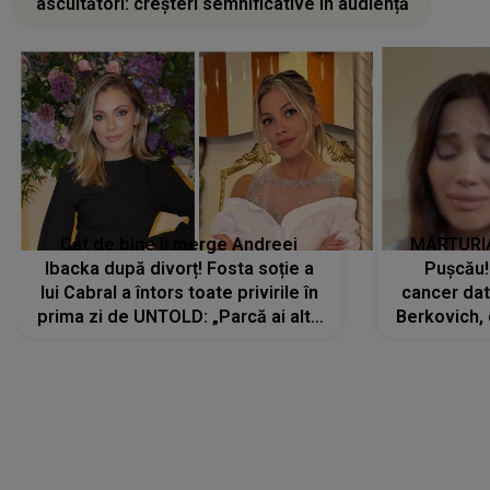
ascultători: creșteri semnificative în audiență
Cât de bine îi merge Andreei
MĂRTURIA
Ibacka după divorț! Fosta soție a
Pușcău!
lui Cabral a întors toate privirile în
cancer dato
prima zi de UNTOLD: „Parcă ai altă
Berkovich, 
strălucire, emani putere,
accident ru
încredere, siguranță...”
Dacă nu 