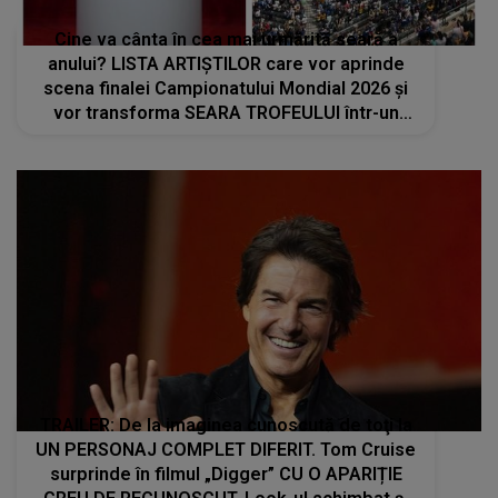
Cine va cânta în cea mai urmărită seară a
anului? LISTA ARTIȘTILOR care vor aprinde
scena finalei Campionatului Mondial 2026 și
vor transforma SEARA TROFEULUI într-un
show de neuitat: "Ceremonia de închidere va
încheia..."
TRAILER: De la imaginea cunoscută de toţi la
UN PERSONAJ COMPLET DIFERIT. Tom Cruise
surprinde în filmul „Digger” CU O APARIȚIE