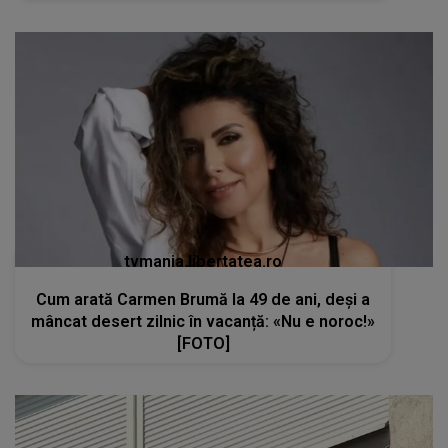
tvmania.libertatea.ro
Cum arată Carmen Brumă la 49 de ani, deși a
mâncat desert zilnic în vacanță: «Nu e noroc!»
[FOTO]