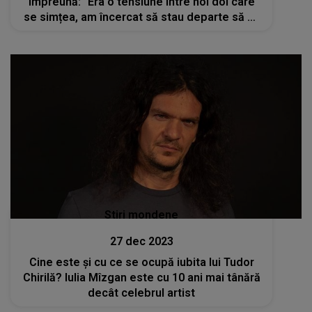
împreună: "Era o tensiune între noi doi care
se simțea, am încercat să stau departe să nu
se mai simtă nimic."
Stiri mondene
27 dec 2023
Cine este și cu ce se ocupă iubita lui Tudor
Chirilă? Iulia Mîzgan este cu 10 ani mai tânără
decât celebrul artist