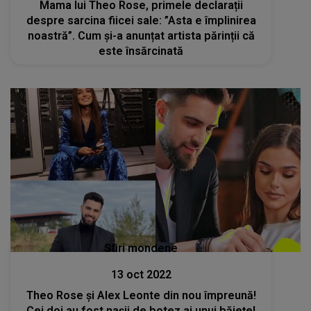
Mama lui Theo Rose, primele declarații
despre sarcina fiicei sale: ”Asta e împlinirea
noastră”. Cum și-a anunțat artista părinții că
este însărcinată
Stiri mondene
13 oct 2022
Theo Rose și Alex Leonte din nou împreună!
Cei doi au fost nașii de botez ai unui băiețel