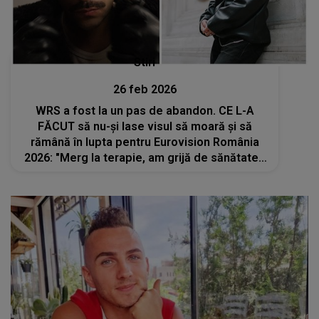
Stiri
26 feb 2026
WRS a fost la un pas de abandon. CE L-A
FĂCUT să nu-și lase visul să moară și să
rămână în lupta pentru Eurovision România
2026: "Merg la terapie, am grijă de sănătatea
mea psihică. Nu voiam să las..."