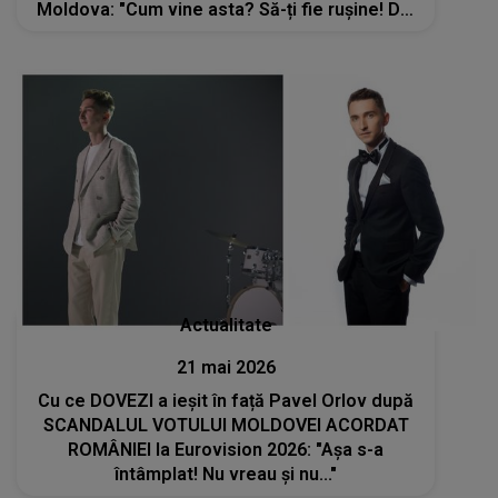
Moldova: "Cum vine asta? Să-ți fie rușine! Din
păcate, știm cine ești, dar..."
Actualitate
21 mai 2026
Cu ce DOVEZI a ieșit în față Pavel Orlov după
SCANDALUL VOTULUI MOLDOVEI ACORDAT
ROMÂNIEI la Eurovision 2026: "Așa s-a
întâmplat! Nu vreau și nu..."