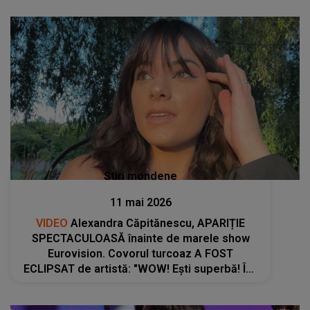
Stiri mondene
11 mai 2026
VIDEO
Alexandra Căpitănescu, APARIȚIE
SPECTACULOASĂ înainte de marele show
Eurovision. Covorul turcoaz A FOST
ECLIPSAT de artistă: "WOW! Ești superbă! Îmi
aduce aminte de..."