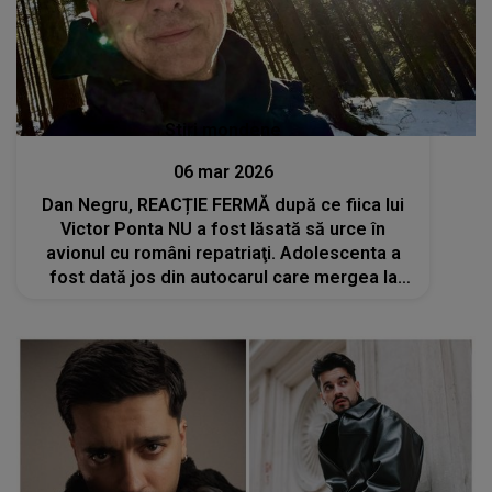
Stiri mondene
06 mar 2026
Dan Negru, REACȚIE FERMĂ după ce fiica lui
Victor Ponta NU a fost lăsată să urce în
avionul cu români repatriaţi. Adolescenta a
fost dată jos din autocarul care mergea la
aeroport. Ce spune celebrul prezentator:
"Niciun om zdravăn la cap nu s-ar...