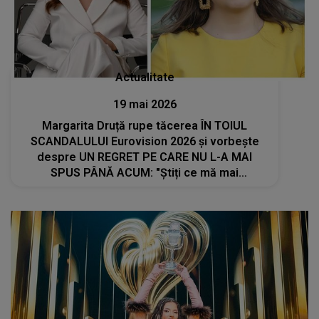
Actualitate
19 mai 2026
Margarita Druță rupe tăcerea ÎN TOIUL
SCANDALULUI Eurovision 2026 și vorbește
despre UN REGRET PE CARE NU L-A MAI
SPUS PÂNĂ ACUM: "Știți ce mă mai
deranjează în toată situația dată? Nu am..."