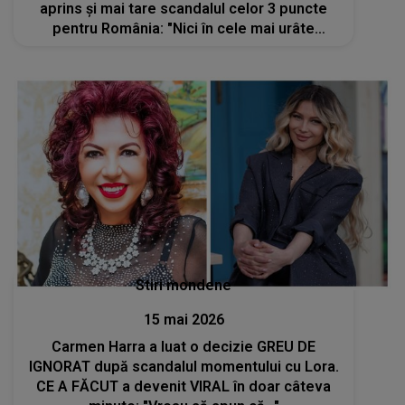
aprins și mai tare scandalul celor 3 puncte
pentru România: "Nici în cele mai urâte
coșmaruri nu puteam să îmi imaginez. Juriul a
votat cu o seară înainte, ei nici măcar nu..
Stiri mondene
15 mai 2026
Carmen Harra a luat o decizie GREU DE
IGNORAT după scandalul momentului cu Lora.
CE A FĂCUT a devenit VIRAL în doar câteva