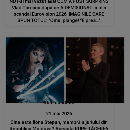
NU l-ai mai văzut așa! CUM A FOST SURPRINS
Vlad Țurcanu după ce A DEMISIONAT în plin
scandal Eurovision 2026! IMAGINILE CARE
SPUN TOTUL: "Omul plânge! "E prea..."
Stiri mondene
21 mai 2026
Cine este Ilona Stepan, membră a juriului din
Republica Moldova? Aceasta RUPE TĂCEREA