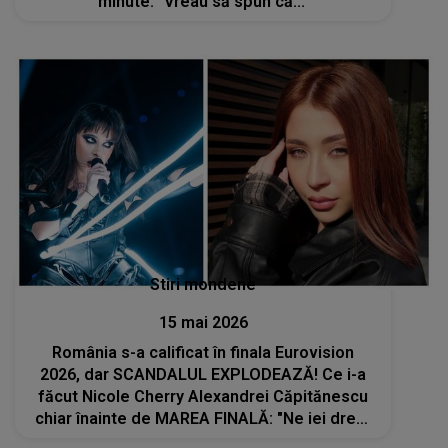
minute: "Vreau să spun că..."
Stiri mondene
15 mai 2026
România s-a calificat în finala Eurovision
2026, dar SCANDALUL EXPLODEAZĂ! Ce i-a
făcut Nicole Cherry Alexandrei Căpitănescu
chiar înainte de MAREA FINALĂ: "Ne iei drept
proști? Știai că..."