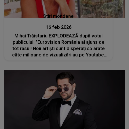
Stiri mondene
16 feb 2026
Mihai Trăistariu EXPLODEAZĂ după votul
publicului: "Eurovision România ai ajuns de
tot râsul! Noii artiști sunt disperați să arate
câte milioane de vizualizări au pe Youtube!
Sunt cumpărate cu cardul. Mă bucur că m-am
retras și nu am intrat în mocirla..."