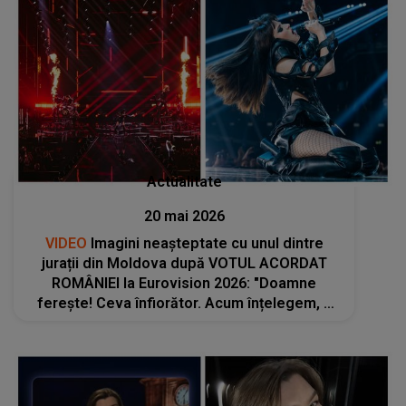
Actualitate
20 mai 2026
VIDEO
Imagini neașteptate cu unul dintre
jurații din Moldova după VOTUL ACORDAT
ROMÂNIEI la Eurovision 2026: "Doamne
ferește! Ceva înfiorător. Acum înțelegem, a
invidiat-o pe Alexandra Căpitănescu. Ce a
căutat în..."