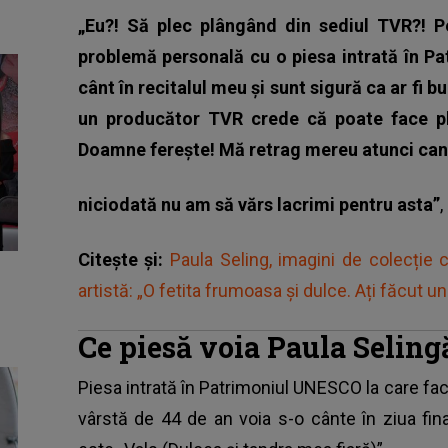
„Eu?! Să plec plângând din sediul TVR?! P
problemă personală cu o piesa intrată în 
cânt în recitalul meu și sunt sigură ca ar fi
un producător TVR crede că poate face play
Doamne ferește! Mă retrag mereu atunci cand
niciodată nu am să vărs lacrimi pentru asta”
,
Citește și:
Paula Seling, imagini de colecție 
artistă: „O fetita frumoasa și dulce. Ați făcut 
Ce piesă voia Paula Seling
Piesa intrată în Patrimoniul UNESCO la care fac
vârstă de 44 de an voia s-o cânte în ziua fin