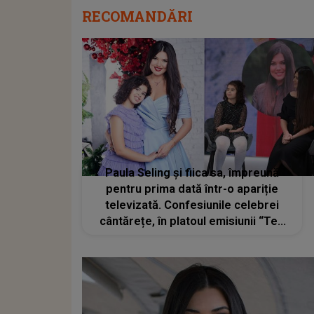
RECOMANDĂRI
Paula Seling și fiica sa, împreună
pentru prima dată într-o apariție
televizată. Confesiunile celebrei
cântărețe, în platoul emisiunii “Teo
Show”, despre decizia de a ține
secretă adopția fiicei sale