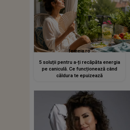
femeia.ro
5 soluții pentru a-ți recăpăta energia
pe caniculă. Ce funcționează când
căldura te epuizează