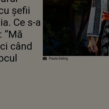
AT, DE FAPT: ”MĂ
u șefii
 MEREU ATUNCI CÂND
R CĂ NU E LOCUL MEU”
a. Ce s-a
t: ”Mă
ci când
ocul
Paula Seling