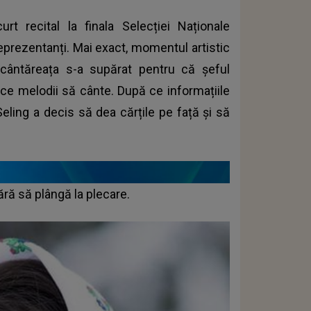
rt recital la finala Selecției Naționale
reprezentanți. Mai exact, momentul artistic
 cântăreața s-a supărat pentru că șeful
s ce melodii să cânte. După ce informațiile
Seling a decis să dea cărțile pe față și să
fără să plângă la plecare.