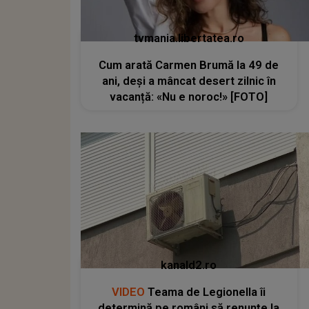
tvmania.libertatea.ro
Cum arată Carmen Brumă la 49 de
ani, deși a mâncat desert zilnic în
vacanță: «Nu e noroc!» [FOTO]
kanald2.ro
VIDEO
Teama de Legionella îi
determină pe români să renunțe la