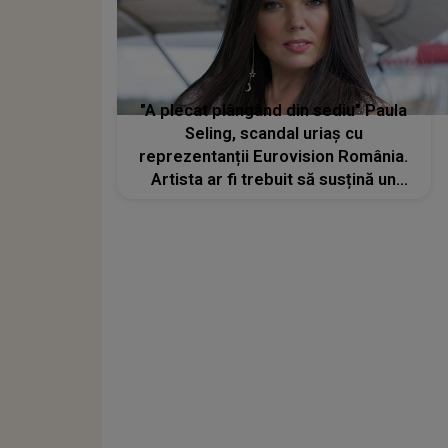
"A plecat plângând din sediu" Paula
Seling, scandal uriaș cu
reprezentanții Eurovision România.
Artista ar fi trebuit să susțină un
recital la finala națională