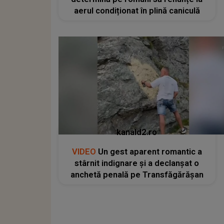
aerul condiționat în plină caniculă
kanald2.ro
VIDEO
Un gest aparent romantic a
stârnit indignare și a declanșat o
anchetă penală pe Transfăgărășan