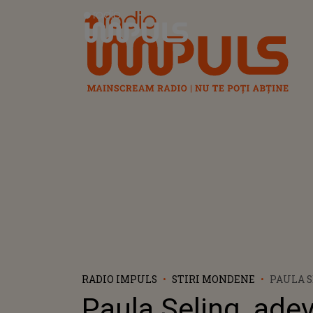
Radio Impuls
RADIO IMPULS
STIRI MONDENE
PAULA S
DESPRE 
Paula Seling, adev
EUROVIS