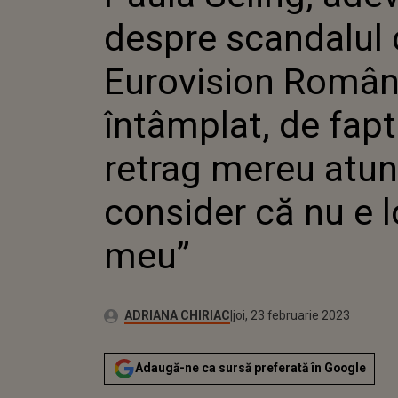
ÎNTÂMPL
despre scandalul c
RETRAG
CONSIDE
Eurovision Români
întâmplat, de fap
retrag mereu atun
consider că nu e l
meu”
Autor:
Publicat:
ADRIANA CHIRIAC
joi, 23 februarie 2023
Adaugă-ne ca sursă preferată în Google