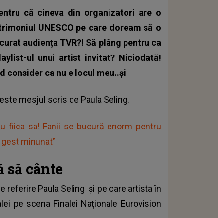
entru că cineva din organizatori are o
Patrimoniul UNESCO pe care doream să o
 bucurat audiența TVR?! Să plâng pentru ca
list-ul unui artist invitat? Niciodată!
 consider ca nu e locul meu..și
 este mesjul scris de
Paula Seling
.
cu fiica sa! Fanii se bucură enorm pentru
un gest minunat”
ă să cânte
e referire
Paula Seling
și pe care artista în
alei pe scena Finalei Naţionale Eurovision