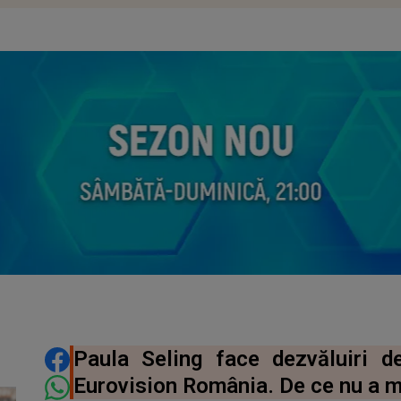
DISTRIBUIE ARTICOLUL
Paula Seling face dezvăluiri d
Eurovision România. De ce nu a m