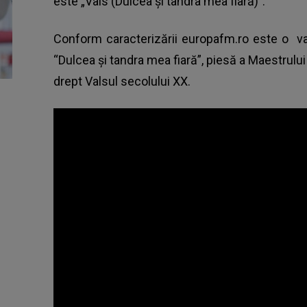
este „Vals (Dulcea și tandra mea fiară)”.
Conform caracterizării europafm.ro este o var
“Dulcea și tandra mea fiară”, piesă a Maestrulu
drept Valsul secolului XX.