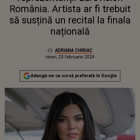
RECITAL LA FINALA
România. Artista ar fi trebuit
NAȚIONALĂ
să susțină un recital la finala
națională
Autor:
ADRIANA CHIRIAC
Publicat:
joi, 23 februarie 2023
Actualizat:
vineri, 23 februarie 2024
Adaugă-ne ca sursă preferată în Google