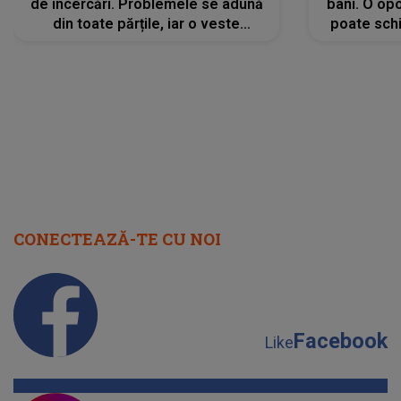
de încercări. Problemele se adună
bani. O opo
din toate părțile, iar o veste
poate schi
neașteptată îi dă planurile peste
la
cap
CONECTEAZĂ-TE CU NOI
Facebook
Like