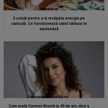
femeia.ro
5 soluții pentru a-ți recăpăta energia pe
caniculă. Ce funcționează când căldura te
epuizează
tvmania.libertatea.ro
Cum arată Carmen Brumă la 49 de ani, deși a