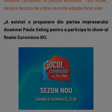
celebrei cântărețe, în platoul emisiunii “Teo Show”,
despre decizia de a ține secretă adopția fiicei sale
„A existat o propunere din partea impresarului
doamnei Paula Seling pentru a participa în show-ul
finalei Eurovision RO.