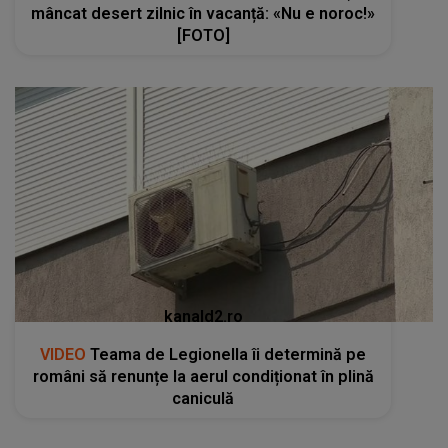
mâncat desert zilnic în vacanță: «Nu e noroc!»
[FOTO]
kanald2.ro
VIDEO
Teama de Legionella îi determină pe
români să renunțe la aerul condiționat în plină
caniculă