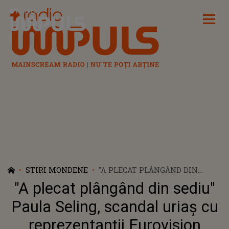
Radio Impuls
STIRI MONDENE
"A PLECAT PLÂNGÂND DIN
SEDIU" PAULA SELING,
"A plecat plângând din sediu"
SCANDAL URIAȘ CU
REPREZENTANȚII EUROVISION
Paula Seling, scandal uriaș cu
ROMÂNIA. ARTISTA AR FI
reprezentanții Eurovision
TREBUIT SĂ SUSȚINĂ UN