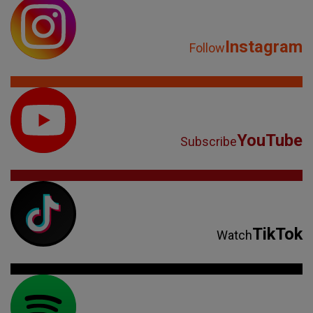
Instagram
Follow
YouTube
Subscribe
TikTok
Watch