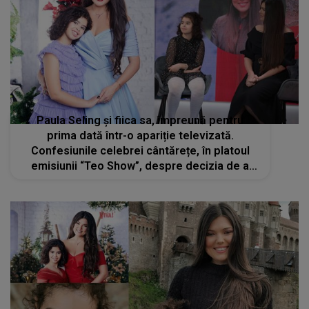
Paula Seling și fiica sa, împreună pentru
prima dată într-o apariție televizată.
Confesiunile celebrei cântărețe, în platoul
emisiunii “Teo Show”, despre decizia de a
ține secretă adopția fiicei sale