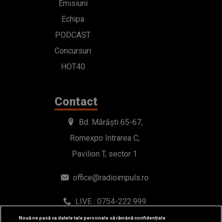
Emisiuni
Echipa
PODCAST
Concursuri
HOT40
Contact
Bd. Mărăști 65-67,
Romexpo Intrarea C,
Pavilion T, sector 1
office@radioimpuls.ro
LIVE : 0754-222.999
WhatsApp: 0754-222.999
Nouă ne pasă ca datele tale personale să rămână confidențiale