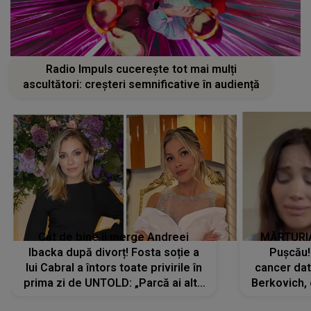
Radio Impuls cucerește tot mai mulți
ascultători: creșteri semnificative în audiență
Cât de bine îi merge Andreei
MĂRTURIA
Ibacka după divorț! Fosta soție a
Pușcău!
lui Cabral a întors toate privirile în
cancer dato
prima zi de UNTOLD: „Parcă ai altă
Berkovich, 
strălucire, emani putere,
accident ru