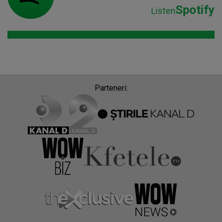
Spotify
Listen
Parteneri: