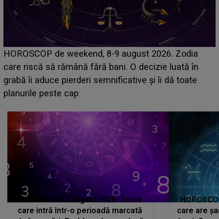
Emanuel a ținut ACEST DETALIU ASCUNS până
acum! În fața Alexandrei, concurentul din Casa Iubirii
face o MĂRTURISIRE NEAȘTEPTATĂ despre mama
sa: "I-am spus și ei în față, eu nu te iubesc pentru
că..."
HOROSCOP 7 august 2026. Zodia
HOROSCOP 
care intră într-o perioadă marcată
care are șa