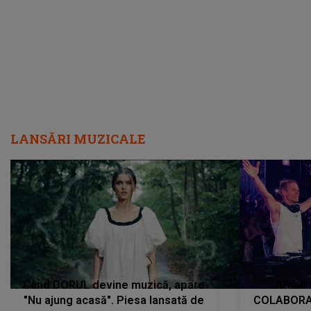
încredere, siguranță...”
Dacă nu 
LANSĂRI MUZICALE
Când DORUL devine muzică, apare
Armin 
"Nu ajung acasă". Piesa lansată de
COLABORAR