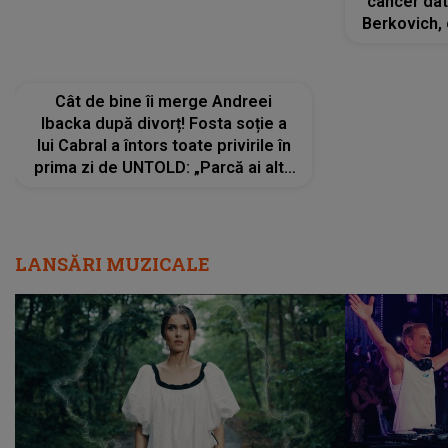
lui Cabral a întors toate privirile în
cancer dato
prima zi de UNTOLD: „Parcă ai altă
Berkovich, 
strălucire, emani putere,
accident ru
încredere, siguranță...”
Dacă nu 
LANSĂRI MUZICALE