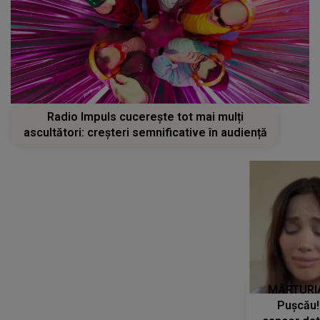
Radio Impuls cucerește tot mai mulți
ascultători: creșteri semnificative în audiență
Cât de bine îi merge Andreei
MĂRTURIA
Ibacka după divorț! Fosta soție a
Pușcău!