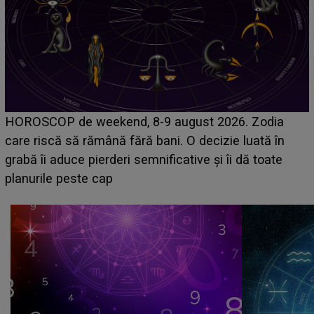
Emanuel a ținut ACEST DETALIU ASCUNS până
acum! În fața Alexandrei, concurentul din Casa Iubirii
face o MĂRTURISIRE NEAȘTEPTATĂ despre mama
sa: "I-am spus și ei în față, eu nu te iubesc pentru
că..."