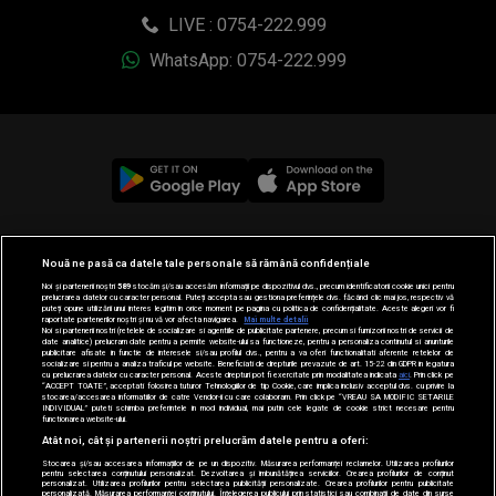
LIVE : 0754-222.999
WhatsApp: 0754-222.999
© 2019-2026 DOGAN MEDIA INTERNATIONAL SA, Toate
Nouă ne pasă ca datele tale personale să rămână confidențiale
drepturile rezervate.
Noi și partenerii noștri
589
stocăm și/sau accesăm informații pe dispozitivul dvs., precum identificatorii cookie unici pentru
prelucrarea datelor cu caracter personal. Puteți accepta sau gestiona preferințele dvs. făcând clic mai jos, respectiv vă
puteți opune utilizării unui interes legitim în orice moment pe pagina cu politica de confidențialitate. Aceste alegeri vor fi
raportate partenerilor noștri și nu vă vor afecta navigarea.
Mai multe detalii
Noi si partenerii nostri (retelele de socializare si agentiile de publicitate partenere, precum si furnizorii nostri de servicii de
date analitice) prelucram date pentru a permite website-ului sa functioneze, pentru a personaliza continutul si anunturile
publicitare afisate in functie de interesele si/sau profilul dvs., pentru a va oferi functionalitati aferente retelelor de
socializare si pentru a analiza traficul pe website. Beneficiati de drepturile prevazute de art. 15-22 din GDPR in legatura
cu prelucrarea datelor cu caracter personal. Aceste drepturi pot fi exercitate prin modalitatea indicata
aici
. Prin click pe
“ACCEPT TOATE”, acceptati folosirea tuturor Tehnologiilor de tip Cookie, care implica inclusiv acceptul dvs. cu privire la
stocarea/accesarea informatiilor de catre Vendor-ii cu care colaboram. Prin click pe “VREAU SA MODIFIC SETARILE
INDIVIDUAL” puteti schimba preferintele in mod individual, mai putin cele legate de cookie strict necesare pentru
functionarea website-ului.
Atât noi, cât și partenerii noștri prelucrăm datele pentru a oferi:
Stocarea și/sau accesarea informațiilor de pe un dispozitiv. Măsurarea performanței reclamelor. Utilizarea profilurilor
pentru selectarea conținutului personalizat. Dezvoltarea și îmbunătățirea serviciilor. Crearea profilurilor de conținut
personalizat. Utilizarea profilurilor pentru selectarea publicității personalizate. Crearea profilurilor pentru publicitate
personalizată. Măsurarea performanței conținutului. Înțelegerea publicului prin statistici sau combinații de date din surse