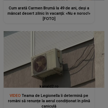
Cum arată Carmen Brumă la 49 de ani, deși a
mâncat desert zilnic în vacanță: «Nu e noroc!»
[FOTO]
kanald2.ro
VIDEO
Teama de Legionella îi determină pe
români să renunțe la aerul condiționat în plină
caniculă