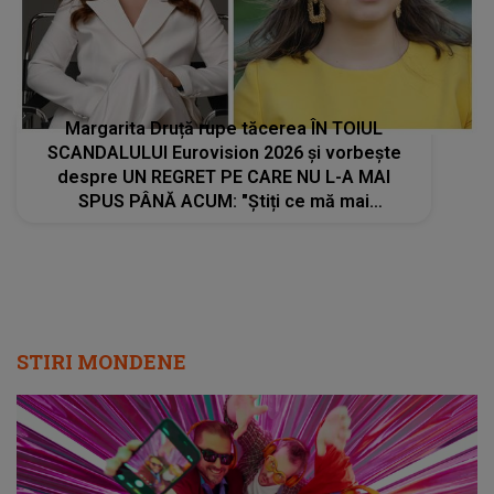
Margarita Druță rupe tăcerea ÎN TOIUL
SCANDALULUI Eurovision 2026 și vorbește
despre UN REGRET PE CARE NU L-A MAI
SPUS PÂNĂ ACUM: "Știți ce mă mai
deranjează în toată situația dată? Nu am..."
STIRI MONDENE