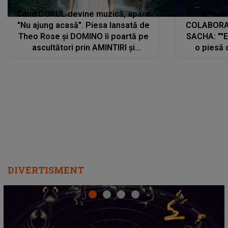
Când DORUL devine muzică, apare
Armin 
"Nu ajung acasă". Piesa lansată de
COLABORAR
Theo Rose și DOMINO îi poartă pe
SACHA: ""E
ascultători prin AMINTIRI și
o piesă 
REGĂSIRI, iar drumul emoțiilor
imediat pre
trece prin sufletul publicului:
cu mine șt
"Pentru toți cei care au plecat
păstrăm do
departe ca să le fie mai bine"
DIVERTISMENT