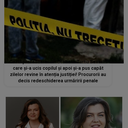
Cazul profesoarei din Drobeta-Turnu Severin
care și-a ucis copilul și apoi și-a pus capăt
zilelor revine în atenția justiției! Procurorii au
decis redeschiderea urmăririi penale