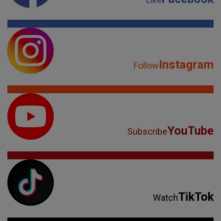
Instagram
Follow
YouTube
Subscribe
TikTok
Watch