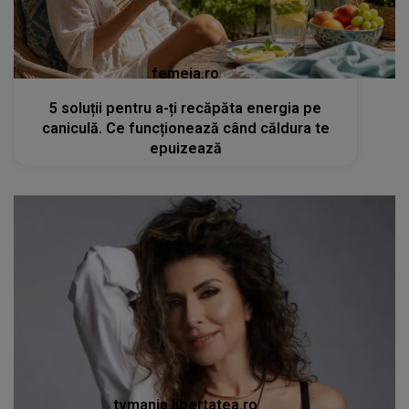
femeia.ro
5 soluții pentru a-ți recăpăta energia pe
caniculă. Ce funcționează când căldura te
epuizează
tvmania.libertatea.ro