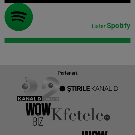
Spotify
Listen
Parteneri: