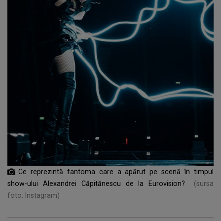
Ce reprezintă fantoma care a apărut pe scenă în timpul
show-ului Alexandrei Căpitănescu de la Eurovision?
(sursa
foto: Instagram)