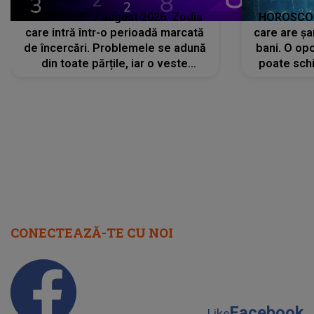
HOROSCOP 7 august 2026. Zodia
HOROSCOP 
care intră într-o perioadă marcată
care are șa
de încercări. Problemele se adună
bani. O opo
din toate părțile, iar o veste
poate schi
neașteptată îi dă planurile peste
la
cap
CONECTEAZĂ-TE CU NOI
Facebook
Like