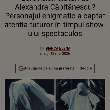
TIMPUL SHOW-ULUI
Alexandra Căpitănescu?
SPECTACULOS
Personajul enigmatic a captat
atenția tuturor în timpul show-
ului spectaculos
Autor:
BIANCA ELENA
Publicat:
marți, 19 mai 2026
Actualizat:
marți, 19 mai 2026
Adaugă-ne ca sursă preferată în Google