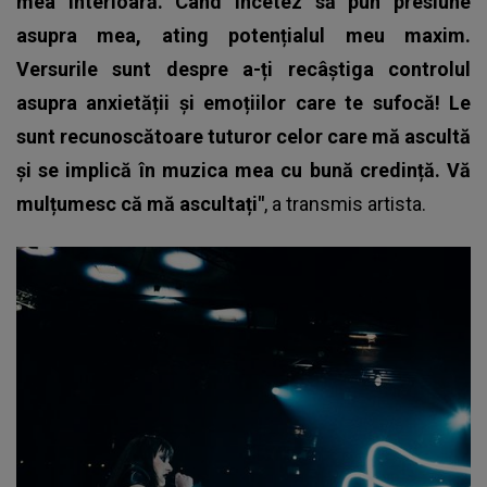
mea interioară. Când încetez să pun presiune
asupra mea, ating potențialul meu maxim.
Versurile sunt despre a-ți recâștiga controlul
asupra anxietății și emoțiilor care te sufocă! Le
sunt recunoscătoare tuturor celor care mă ascultă
și se implică în muzica mea cu bună credință. Vă
mulțumesc că mă ascultați"
, a transmis artista.