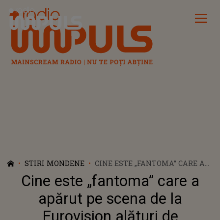
Radio Impuls
STIRI MONDENE
CINE ESTE „FANTOMA” CARE A
APĂRUT PE SCENA DE LA
Cine este „fantoma” care a
EUROVISION ALĂTURI DE
ALEXANDRA CĂPITĂNESCU?
apărut pe scena de la
PERSONAJUL ENIGMATIC A
Eurovision alături de
CAPTAT ATENȚIA TUTUROR ÎN