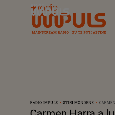
Radio Impuls
RADIO IMPULS
STIRI MONDENE
CARMEN
LUAT O 
Carmen Harra a lu
DE IGNO