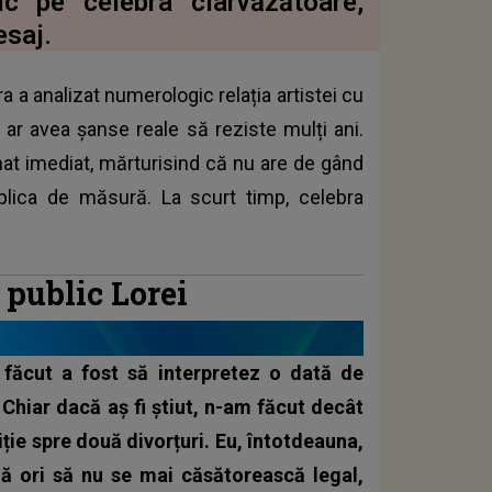
ic pe celebra clarvăzătoare,
esaj.
a a analizat numerologic relația artistei cu
ar avea șanse reale să reziste mulți ani.
onat imediat, mărturisind că nu are de gând
eplica de măsură. La scurt timp, celebra
 public Lorei
făcut a fost să interpretez o dată de
 Chiar dacă aș fi știut, n-am făcut decât
iție spre două divorțuri. Eu, întotdeauna,
 ori să nu se mai căsătorească legal,