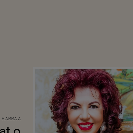
 HARRA A
DECIZIE GREU
at o
RAT DUPĂ