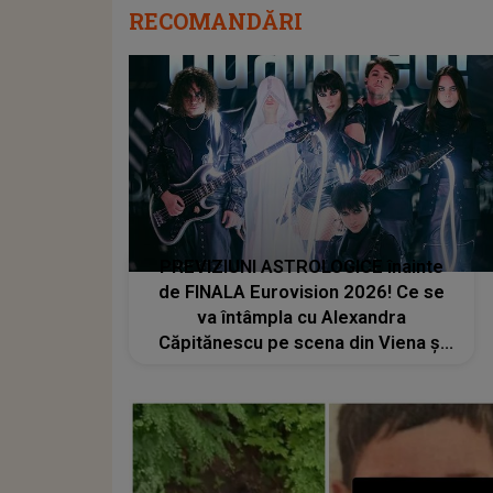
RECOMANDĂRI
PREVIZIUNI ASTROLOGICE înainte
de FINALA Eurovision 2026! Ce se
va întâmpla cu Alexandra
Căpitănescu pe scena din Viena și
CE ASCUNDE ZIUA LANSĂRII
VIDEOCLIPULUI PIESEI Choke Me:
"Ne poate arăta cum pe ultima sută,
poate lua..."