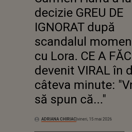
SCANDA
decizie GREU DE
MOMENT
LORA. CE A FĂCUT A
DEVENIT
IGNORAT după
DOAR CÂ
"VREAU S
scandalul moment
cu Lora. CE A FĂ
devenit VIRAL în 
câteva minute: "V
să spun că..."
Publicat:
Autor:
vineri, 15 mai 2026
Actualizat:
ADRIANA CHIRIAC
vineri, 15 mai 2026