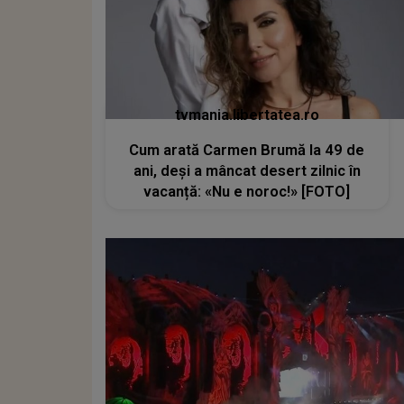
tvmania.libertatea.ro
Cum arată Carmen Brumă la 49 de
ani, deși a mâncat desert zilnic în
vacanță: «Nu e noroc!» [FOTO]