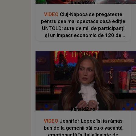
kanald2.ro
VIDEO
Cluj-Napoca se pregătește
pentru cea mai spectaculoasă ediție
UNTOLD: sute de mii de participanți
și un impact economic de 120 de
milioane de euro
kanald2.ro
VIDEO
Jennifer Lopez își ia rămas
bun de la gemenii săi cu o vacanță
emoționantă în Italia înainte de