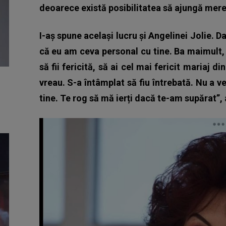
deoarece există posibilitatea să ajungă mereu
I-aș spune același lucru și Angelinei Jolie. 
că eu am ceva personal cu tine. Ba maimult, î
să fii fericită, să ai cel mai fericit mariaj 
vreau. S-a întâmplat să fiu întrebată. Nu a 
tine. Te rog să mă ierți dacă te-am supărat”,