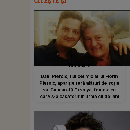
CITEȘTE ȘI
femeia.ro
Dani Piersic, fiul cel mic al lui Florin
Piersic, apariție rară alături de soția
sa. Cum arată Orsolya, femeia cu
care s-a căsătorit în urmă cu doi ani