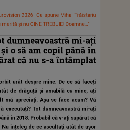
urovision 2026! Ce spune Mihai Trăistariu
e merită și nu CINE TREBUIE! Doamne..."
ot dumneavoastră mi-ați
 și o să am copil până în
ărat că nu s-a întâmplat
orbit urât despre mine. De ce să faceți
tât de drăguță și amabilă cu mine, ați
lt mă apreciați. Așa se face acum? Vă
ră executați? Tot dumneavoastră mi-ați
până în 2018.
Probabil că v-ați supărat că
t. Nu înțeleg de ce ascultați atât de ușor