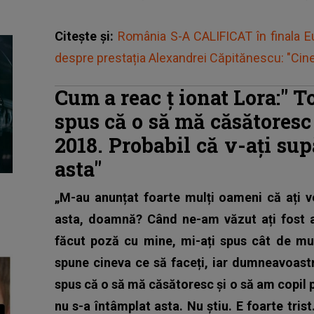
Citește și:
România S-A CALIFICAT în finala E
despre prestația Alexandrei Căpitănescu: "Cin
Cum a reac
ț
ionat Lora:"
T
spus că o să mă căsătoresc
2018.
Probabil că v-ați sup
asta"
„M-au anunțat foarte mulți oameni că ați v
asta, doamnă? Când ne-am văzut ați fost a
făcut poză cu mine, mi-ați spus cât de mu
spune cineva ce să faceți, iar dumneavoast
spus că o să mă căsătoresc și o să am copil 
nu s-a întâmplat asta. Nu știu. E foarte tris