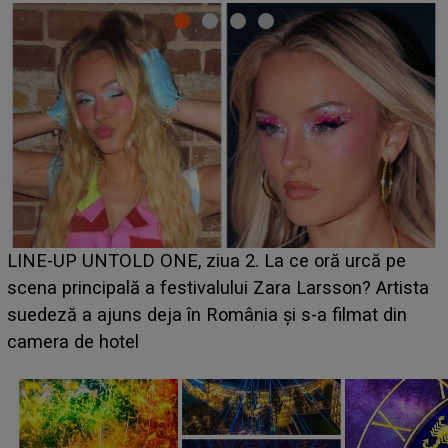
Ce a dezvăluit noua concurentă din "Casa Iubirii" l-a
luat prin surprindere pe Emanuel. CINE ESTE
BĂIATUL VIZAT de Alexandra?! Aflându-se în fața
faptului împlinit, A RECUNOSCUT IMEDIAT: "Am
avut..."