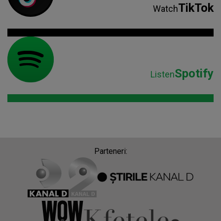
TikTok
Watch
Spotify
Listen
Parteneri: