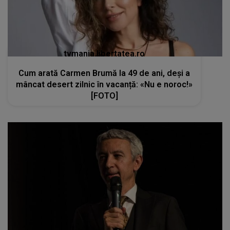
tvmania.libertatea.ro
Cum arată Carmen Brumă la 49 de ani, deși a
mâncat desert zilnic în vacanță: «Nu e noroc!»
[FOTO]