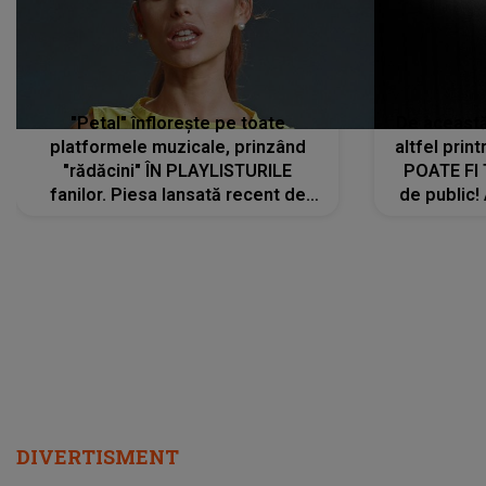
"Petal" înflorește pe toate
De această 
platformele muzicale, prinzând
altfel prin
"rădăcini" ÎN PLAYLISTURILE
POATE FI
fanilor. Piesa lansată recent de
de public!
Ariana Grande îi face pe
a lansat V
ascultători SĂ O ASCULTE PE
REPEAT
DIVERTISMENT