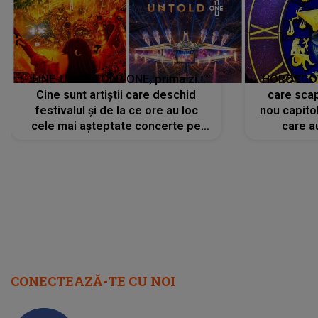
LINE-UP UNTOLD ONE, prima zi.
HOROSCOP 
Cine sunt artiștii care deschid
care scap
festivalul și de la ce ore au loc
nou capitol
cele mai așteptate concerte pe
care a
scena principală?
perioadă 
CONECTEAZĂ-TE CU NOI