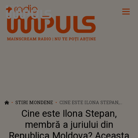
Radio Impuls
STIRI MONDENE
CINE ESTE ILONA STEPAN,
MEMBRĂ A JURIULUI DIN
Cine este Ilona Stepan,
REPUBLICA MOLDOVA?
ACEASTA RUPE TĂCEREA ÎN
membră a juriului din
URMA SCANDALULUI DE LA
Republica Moldova? Aceasta
EUROVISION 2026. CE ARE DE