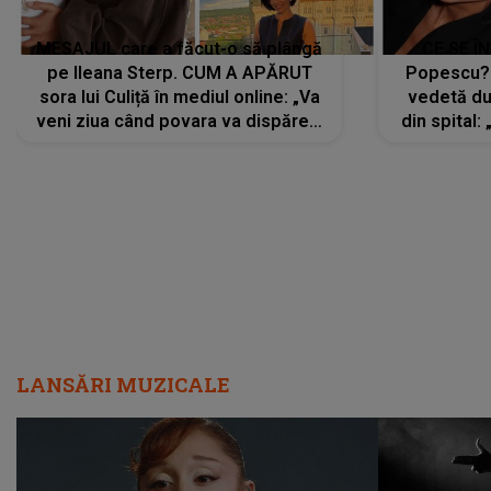
MESAJUL care a făcut-o să plângă
CE SE Î
pe Ileana Sterp. CUM A APĂRUT
Popescu?
sora lui Culiță în mediul online: „Va
vedetă du
veni ziua când povara va dispărea,
din spital:
iar lacrimile...”
LANSĂRI MUZICALE