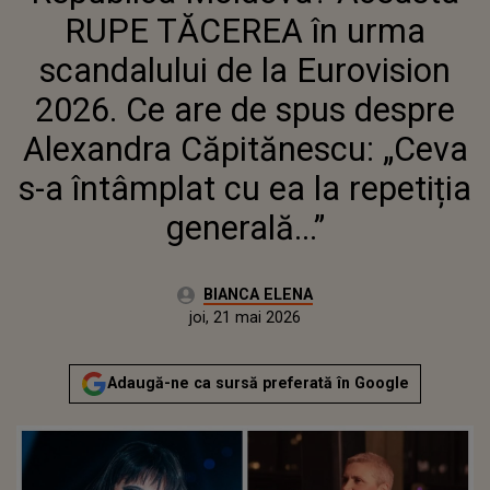
SPUS DESPRE ALEXANDRA
RUPE TĂCEREA în urma
CĂPITĂNESCU: „CEVA S-A
ÎNTÂMPLAT CU EA LA
scandalului de la Eurovision
REPETIȚIA GENERALĂ...”
2026. Ce are de spus despre
Alexandra Căpitănescu: „Ceva
s-a întâmplat cu ea la repetiția
generală...”
Autor:
BIANCA ELENA
Publicat:
joi, 21 mai 2026
Adaugă-ne ca sursă preferată în Google