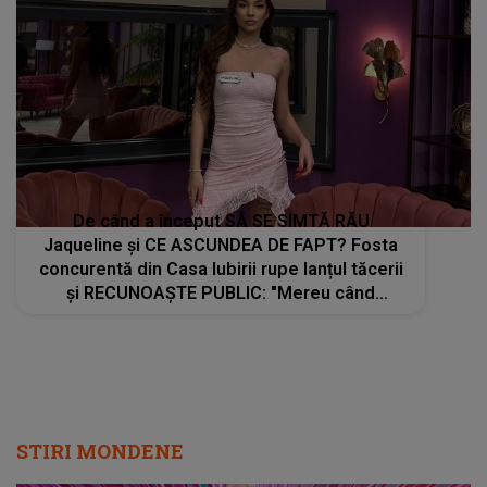
De când a început SĂ SE SIMTĂ RĂU
Jaqueline și CE ASCUNDEA DE FAPT? Fosta
concurentă din Casa Iubirii rupe lanțul tăcerii
și RECUNOAȘTE PUBLIC: "Mereu când
căscam în emisiune, era că nu îmi..."
STIRI MONDENE