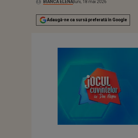
Publicat:
Autor:
luni, 18 mai 2026
Actualizat:
BIANCA ELENA
luni, 18 mai 2026
Adaugă-ne ca sursă preferată în Google