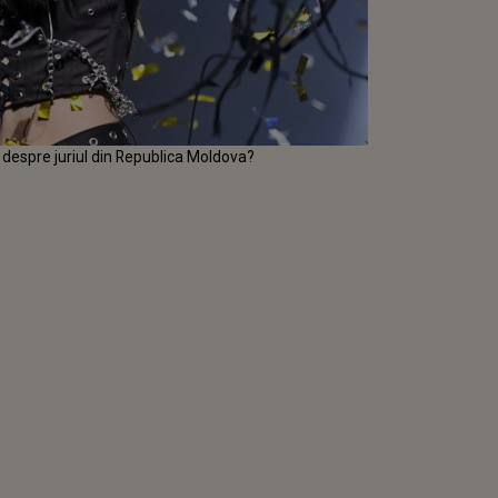
despre juriul din Republica Moldova?