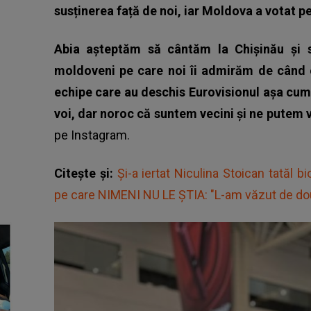
susținerea față de noi, iar Moldova a votat 
Abia așteptăm să cântăm la Chișinău și s
moldoveni pe care noi îi admirăm de când er
echipe care au deschis Eurovisionul așa cum 
voi, dar noroc că suntem vecini și ne putem v
pe Instagram.
Citește și:
Și-a iertat Niculina Stoican tatăl bio
pe care NIMENI NU LE ȘTIA: "L-am văzut de două 