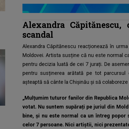
Alexandra Căpitănescu, 
scandal
Alexandra Căpitănescu reacționează în urma 
Moldovei. Artista susține că nu este normal ca
pentru decizia luată de cei 7 jurați. De asem
pentru susținerea arătată pe tot parcursul 
așteaptă să cânte la Chișinău și să colaboreze 
„Mulțumim tuturor fanilor din Republica Mold
votat. Nu suntem supărați pe juriul din Mol
bine, și nu este normal ca un întreg popor 
celor 7 persoane. Nici artiștii, nici prezentat