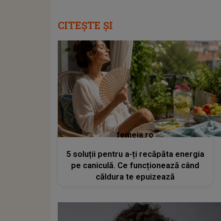
CITEȘTE ȘI
femeia.ro
5 soluții pentru a-ți recăpăta energia
pe caniculă. Ce funcționează când
căldura te epuizează