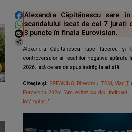
DISTRIBUIE ARTICOLUL
Alexandra Căpitănescu sare î
scandalului iscat de cei 7 jurați
3 puncte în finala Eurovision.
Alexandra Căpitănescu rupe tăcerea și
controverselor și reacțiilor negative apărute
2026. Iată ce are de spus îndrăgita artistă.
Citește și:
BREAKING: Directorul TRM, Vlad 
Eurovison 2026: "Am evitat să dau indicații ju
întâmplat..."