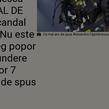
ION 2026: „NU ESTE
L DE
 CA UN ÎNTREG
Ă FIE TRAS LA
DERE PENTRU
candal
 CELOR 7 PERSOANE”.
DE SPUS ARTISTA?
„Nu este
Ce mai are de spus Alexandra Căpitănescu 
eg popor
pundere
or 7
 de spus