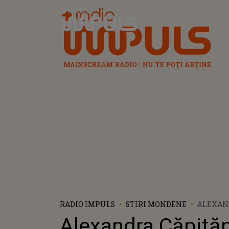
Radio Impuls
RADIO IMPULS
STIRI MONDENE
ALEXAN
TRAGE 
Alexandra Căpită
ALARMĂ