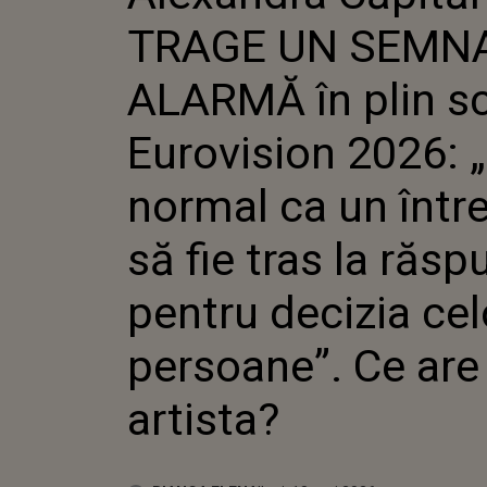
EUROVIS
TRAGE UN SEMNA
NORMAL
POPOR S
RĂSPUN
ALARMĂ în plin s
DECIZIA
CE ARE 
Eurovision 2026: 
normal ca un într
să fie tras la răs
pentru decizia cel
persoane”. Ce are
artista?