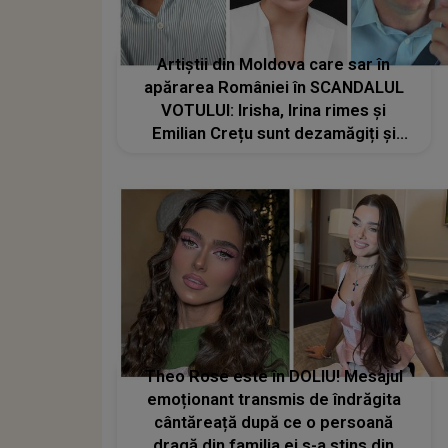
Artiștii din Moldova care sar în
apărarea României în SCANDALUL
VOTULUI: Irisha, Irina rimes și
Emilian Crețu sunt dezamăgiți și
rușinati de CE SE ÎNTÂMPLĂ: "Piesa
românilor a fost mult mai bună decât
a lui Satoshi. Așa de..."
Theo Rose este în DOLIU! Mesajul
emoționant transmis de îndrăgita
cântăreață după ce o persoană
dragă din familia ei s-a stins din