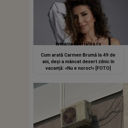
tvmania.libertatea.ro
Cum arată Carmen Brumă la 49 de
ani, deși a mâncat desert zilnic în
vacanță: «Nu e noroc!» [FOTO]