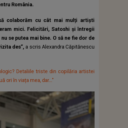
pentru România.
ă colaborăm cu cât mai mulți artiști
am mici. Felicitări, Satoshi și întregii
nu se putea mai bine. O să ne fie dor de
izita des”,
a scris
Alexandra Căpitănescu
logic? Detaliile triste din copilăria artistei
ori în viața mea, dar..."