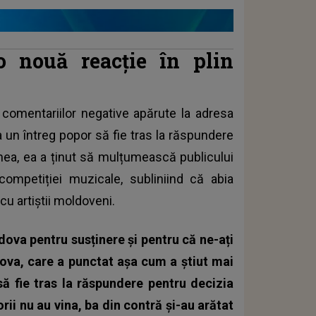
o nouă reacție în plin
comentariilor negative apărute la adresa
 un întreg popor să fie tras la răspundere
enea, ea a ținut să mulțumească publicului
competiției muzicale, subliniind că abia
cu artiștii moldoveni.
ova pentru susținere și pentru că ne-ați
dova, care a punctat așa cum a știut mai
să fie tras la răspundere pentru decizia
orii nu au vina, ba din contră și-au arătat