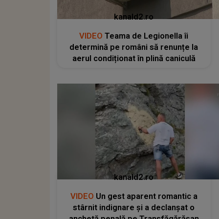
kanald2.ro
VIDEO
Teama de Legionella îi
determină pe români să renunțe la
aerul condiționat în plină caniculă
kanald2.ro
VIDEO
Un gest aparent romantic a
stârnit indignare și a declanșat o
anchetă penală pe Transfăgărășan