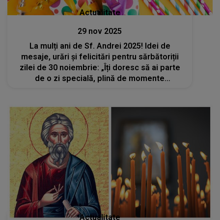
Actualitate
29 nov 2025
La mulți ani de Sf. Andrei 2025! Idei de
mesaje, urări și felicitări pentru sărbătoriții
zilei de 30 noiembrie: „Îți doresc să ai parte
de o zi specială, plină de momente
memorabile. Fie ca drumul vieții să-ți fie
presărat cu bucurii și împliniri”
Actualitate