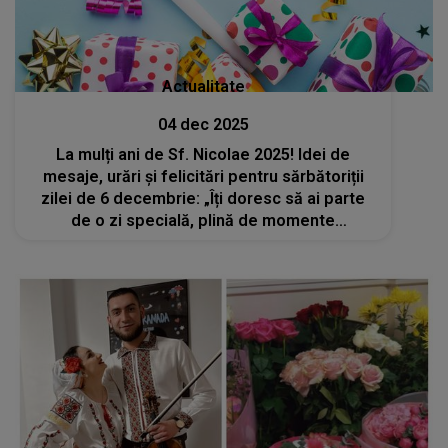
Actualitate
04 dec 2025
La mulți ani de Sf. Nicolae 2025! Idei de
mesaje, urări și felicitări pentru sărbătoriții
zilei de 6 decembrie: „Îți doresc să ai parte
de o zi specială, plină de momente
memorabile. Fie ca drumul vieții să îți fie
presărat cu bucurii și împliniri!”