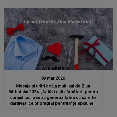
prilej de bucurie și să ai alături oameni dragi!
La mulți ani!”
Actualitate
09 mar 2026
Mesaje și urări de La mulți ani de Ziua
Bărbatului 2024: „Astăzi ești sărbătorit pentru
curajul tău, pentru generozitatea cu care te
dăruiești celor dragi și pentru înțelepciunea
ta. La mulți ani!”