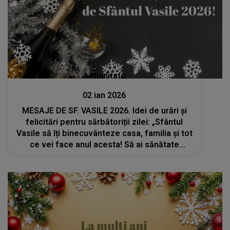
Actualitate
02 ian 2026
MESAJE DE SF. VASILE 2026. Idei de urări și
felicitări pentru sărbătoriții zilei: „Sfântul
Vasile să îți binecuvânteze casa, familia și tot
ce vei face anul acesta! Să ai sănătate
deplină, gânduri senine și sufletul plin de
bucurie! La mulți ani!”