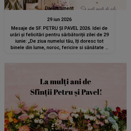
Divertisment
29 iun 2026
Mesaje de SF. PETRU ȘI PAVEL 2026. Idei de
urări și felicitări pentru sărbătoriții zilei de 29
iunie: „De ziua numelui tău, îți doresc tot
binele din lume, noroc, fericire si sănătate și
să ți se îndeplinească toate dorințele. La
mulți ani!”
Actualitate