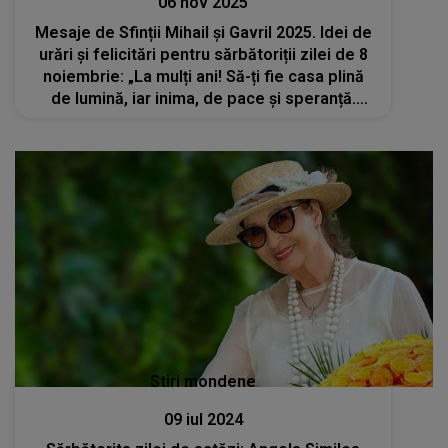
06 nov 2025
Mesaje de Sfinții Mihail și Gavril 2025. Idei de
urări și felicitări pentru sărbătoriții zilei de 8
noiembrie: „La mulți ani! Să-ți fie casa plină
de lumină, iar inima, de pace și speranță.
Sfinții Arhangheli să-ți fie aproape mereu!”
Stiri mondene
09 iul 2024