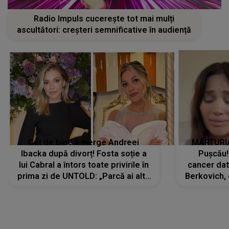
Radio Impuls cucerește tot mai mulți
ascultători: creșteri semnificative în audiență
Cât de bine îi merge Andreei
MĂRTURIA
Ibacka după divorț! Fosta soție a
Pușcău!
lui Cabral a întors toate privirile în
cancer dato
prima zi de UNTOLD: „Parcă ai altă
Berkovich, 
strălucire, emani putere,
accident ru
încredere, siguranță...”
Dacă nu 