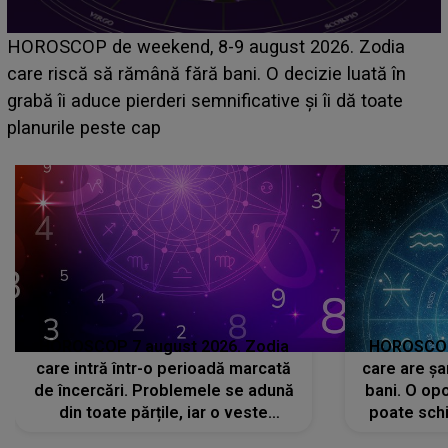
Emanuel a ținut ACEST DETALIU ASCUNS până
acum! În fața Alexandrei, concurentul din Casa Iubirii
face o MĂRTURISIRE NEAȘTEPTATĂ despre mama
sa: "I-am spus și ei în față, eu nu te iubesc pentru
că..."
HOROSCOP 7 august 2026. Zodia
HOROSCOP 
care intră într-o perioadă marcată
care are șa
de încercări. Problemele se adună
bani. O opo
din toate părțile, iar o veste
poate schi
neașteptată îi dă planurile peste
la