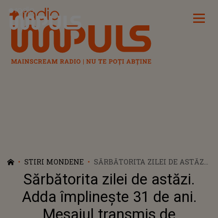
Radio Impuls
STIRI MONDENE
SĂRBĂTORITA ZILEI DE ASTĂZI.
ADDA ÎMPLINEȘTE 31 DE ANI.
Sărbătorita zilei de astăzi.
MESAJUL TRANSMIS DE
CÂNTĂREAȚĂ PENTRU FANII EI:
Adda împlinește 31 de ani.
”SUNT ATÂT DE
Mesajul transmis de
RECUNOSCĂTOARE PENTRU