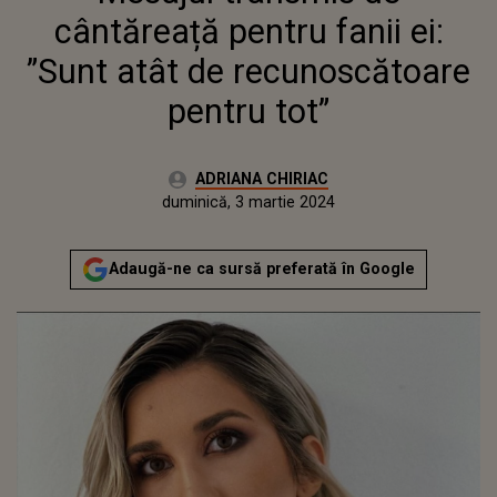
TOT”
cântăreață pentru fanii ei:
”Sunt atât de recunoscătoare
pentru tot”
Autor:
ADRIANA CHIRIAC
Publicat:
vineri, 3 martie 2023
Actualizat:
duminică, 3 martie 2024
Adaugă-ne ca sursă preferată în Google