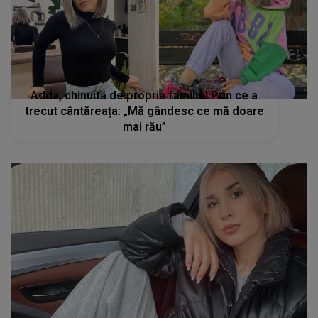
Adda, chinuită de propria familie! Prin ce a
trecut cântăreața: „Mă gândesc ce mă doare
mai rău”