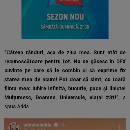
”Câteva rânduri, așa de ziua mea. Sunt atât de
recunoscătoare pentru tot. Nu se găsesc în DEX
cuvinte pe care să le combin și să exprime fix
starea mea de acum! Pot doar să simt, cu toată
ființa mea: iubire infinită, bucurie, pace și liniște!
Mulțumesc, Doamne, Universule, viața! #31!”,
a
spus
Adda
.