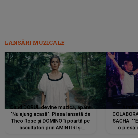
LANSĂRI MUZICALE
Când DORUL devine muzică, apare
Armin 
"Nu ajung acasă". Piesa lansată de
COLABORAR
Theo Rose și DOMINO îi poartă pe
SACHA: ""E
ascultători prin AMINTIRI și
o piesă 
REGĂSIRI, iar drumul emoțiilor
imediat pre