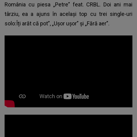
România cu piesa „Petre” feat. CRBL. Doi ani mai
târziu, ea a ajuns în același top cu trei single-uri
solo:Îți arăt că pot”, „Ușor ușor” și „Fără aer”.