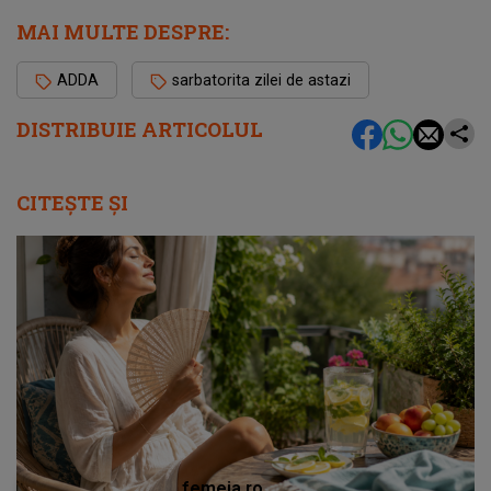
MAI MULTE DESPRE:
ADDA
sarbatorita zilei de astazi
DISTRIBUIE ARTICOLUL
CITEȘTE ȘI
femeia.ro