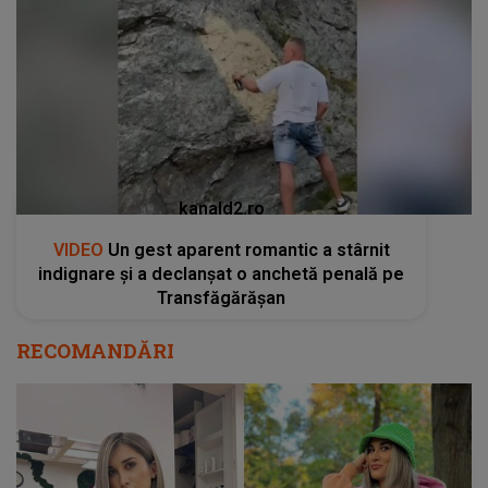
kanald2.ro
VIDEO
Un gest aparent romantic a stârnit
indignare și a declanșat o anchetă penală pe
Transfăgărășan
RECOMANDĂRI