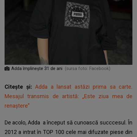
Adda împlinește 31 de ani
(sursa foto: Facebook)
Citește și:
Adda a lansat astăzi prima sa carte.
Mesajul transmis de artistă: „Este ziua mea de
renaștere”
De acolo,
Adda
a început să cunoască succcesul. În
2012 a intrat în TOP 100 cele mai difuzate piese din