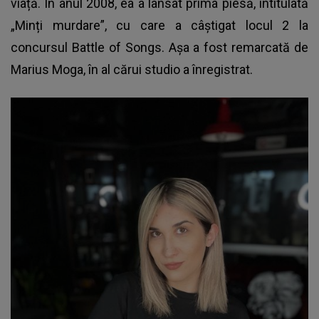
viață. În anul 2008, ea a lansat prima piesă, intitulată
„Minți murdare”, cu care a câștigat locul 2 la
concursul Battle of Songs. Așa a fost remarcată de
Marius Moga, în al cărui studio a înregistrat.