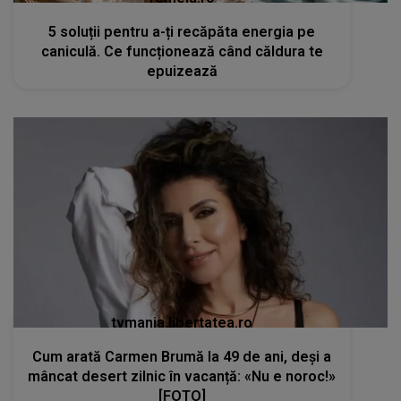
5 soluții pentru a-ți recăpăta energia pe
caniculă. Ce funcționează când căldura te
epuizează
tvmania.libertatea.ro
Cum arată Carmen Brumă la 49 de ani, deși a
mâncat desert zilnic în vacanță: «Nu e noroc!»
[FOTO]