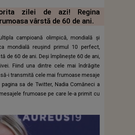
rita zilei de azi! Regina
frumoasa vârstă de 60 de ani.
ltipla campioană olimpică, mondială şi
ca mondială reuşind primul 10 perfect,
tă de 60 de ani. Deși împlinește 60 de ani,
vei. Fiind una dintre cele mai îndrăgite
at să-i transmită cele mai frumoase mesaje
pe pagina sa de Twitter, Nadia Comăneci a
 mesajele frumoase pe care le-a primit cu