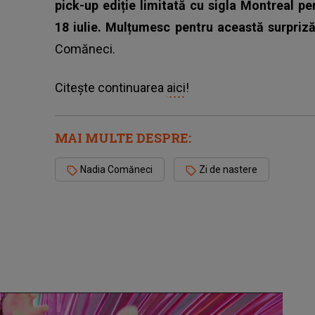
pick-up ediție limitată cu sigla Montreal pe
18 iulie. Mulțumesc pentru această surpri
Comăneci
.
Citește continuarea
aici
!
MAI MULTE DESPRE:
Nadia Comăneci
Zi de nastere