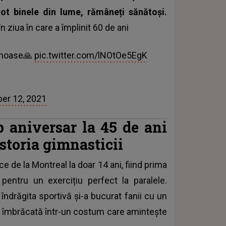
ot binele din lume, rămâneți sănătoși.
 ziua în care a împlinit 60 de ani
rumoase🙏
pic.twitter.com/lNOtOe5EgK
er 12, 2021
 aniversar la 45 de ani
istoria gimnasticii
ce de la Montreal la doar 14 ani, fiind prima
entru un exercițiu perfect la paralele.
îndrăgita sportivă și-a bucurat fanii cu un
ind îmbrăcată într-un costum care amintește