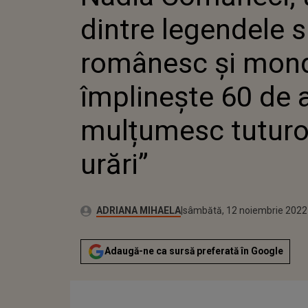
ÎMPLINE
dintre legendele s
MULȚUM
PENTRU
românesc și mond
împlinește 60 de a
mulțumesc tuturo
urări”
Publicat:
Autor:
vineri, 12 noiembrie 2021
Actualizat:
ADRIANA MIHAELA
sâmbătă, 12 noiembrie 2022
Adaugă-ne ca sursă preferată în Google