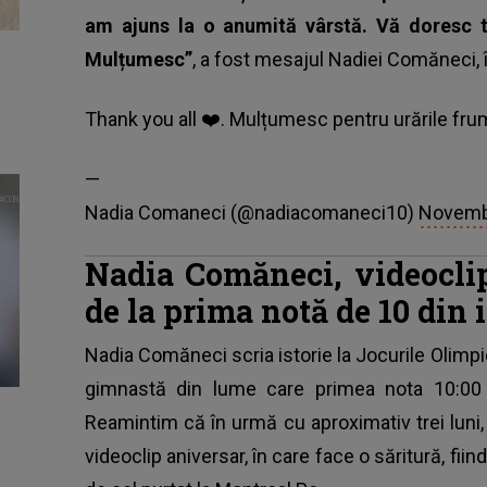
am ajuns la o anumită vârstă. Vă doresc t
Mulțumesc”
, a fost mesajul Nadiei Comăneci, în
Thank you all ❤️. Mulțumesc pentru urările f
—
Nadia Comaneci (@nadiacomaneci10)
Novemb
Nadia Comăneci, videoclip
de la prima notă de 10 din 
Nadia Comăneci
scria istorie la Jocurile Olimpi
gimnastă din lume care primea nota 10:00 p
Reamintim că în urmă cu aproximativ trei luni, 
videoclip aniversar, în care face o săritură, fi