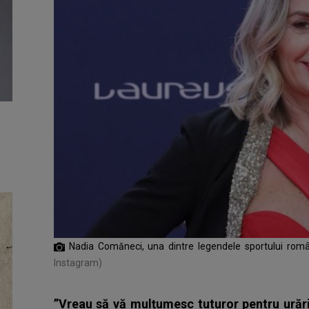
Nadia Comăneci, una dintre legendele sportului româ
Instagram)
”Vreau să vă mulțumesc tuturor pentru urări