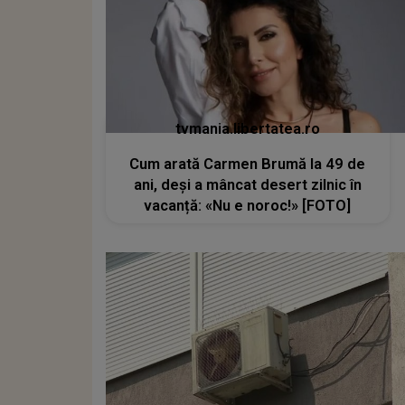
tvmania.libertatea.ro
Cum arată Carmen Brumă la 49 de
ani, deși a mâncat desert zilnic în
vacanță: «Nu e noroc!» [FOTO]