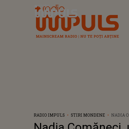
Radio Impuls
RADIO IMPULS
STIRI MONDENE
NADIA C
LEGEND
Nadia Comăneci, 
ROMÂNES