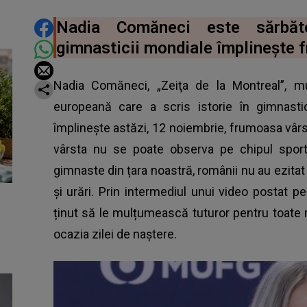
DISTRIBUIE ARTICOLUL
Nadia Comăneci este sărbăto
gimnasticii mondiale împlinește 
Nadia Comăneci, „Zeiţa de la Montreal”, mu
europeană care a scris istorie în gimnasti
împlinește astăzi, 12 noiembrie, frumoasa vârs
vârsta nu se poate observa pe chipul sporti
gimnaste din țara noastră, românii nu au ezit
și urări. Prin intermediul unui video postat 
ținut să le mulțumească tuturor pentru toate
ocazia zilei de naștere.