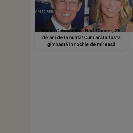
Nadia Comăneci și Bart Conner, 25
de ani de la nuntă! Cum arăta fosta
gimnastă în rochie de mireasă