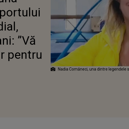
ȘTE 60 DE ANI: ”VĂ
portului
ESC TUTUROR
 URĂRI”
ial,
ni: ”Vă
r pentru
Nadia Comăneci, una dintre legendele s