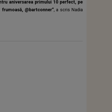
ntru aniversarea primului 10 perfect, pe
ză frumoasă, @bartconner”
, a scris
Nadia