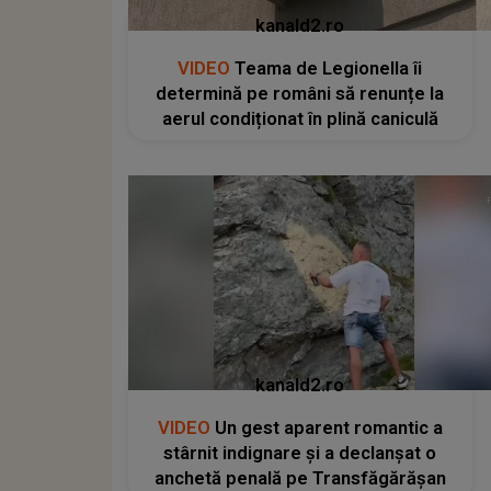
kanald2.ro
VIDEO
Teama de Legionella îi
determină pe români să renunțe la
aerul condiționat în plină caniculă
kanald2.ro
VIDEO
Un gest aparent romantic a
stârnit indignare și a declanșat o
anchetă penală pe Transfăgărășan