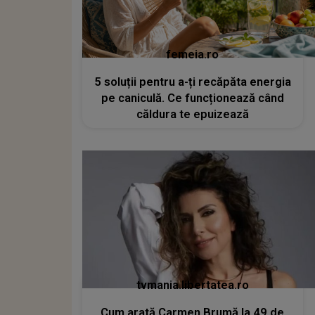
femeia.ro
5 soluții pentru a-ți recăpăta energia
pe caniculă. Ce funcționează când
căldura te epuizează
tvmania.libertatea.ro
Cum arată Carmen Brumă la 49 de