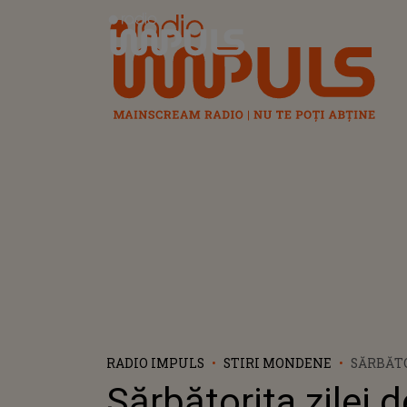
Radio Impuls
RADIO IMPULS
STIRI MONDENE
SĂRBĂTO
ANTONIA
Sărbătorita zilei d
ANI. CU