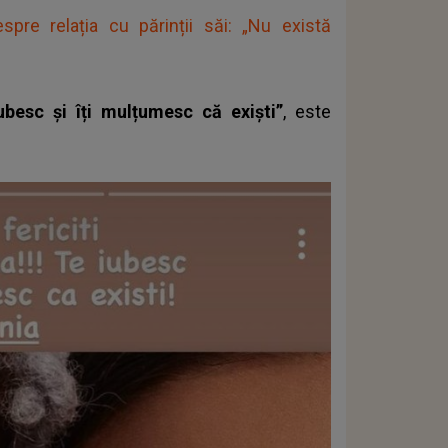
espre relația cu părinții săi: „Nu există
ubesc și îți mulțumesc că exiști”
, este