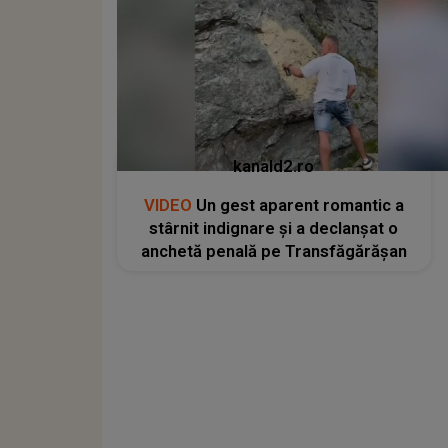
kanald2.ro
VIDEO
Un gest aparent romantic a
stârnit indignare și a declanșat o
anchetă penală pe Transfăgărășan