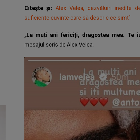
Citește și:
Alex Velea, dezvăluiri inedite d
suficiente cuvinte care să descrie ce simt”
„La muți ani fericiți, dragostea mea. Te i
mesajul scris de Alex Velea.