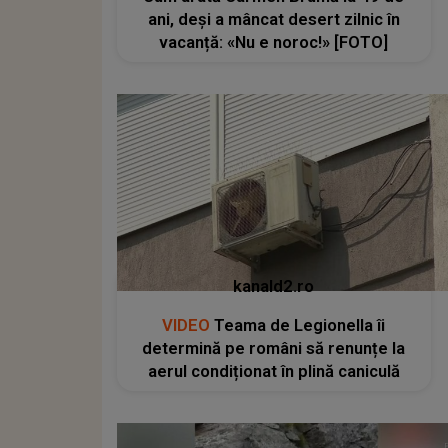
ani, deși a mâncat desert zilnic în
vacanță: «Nu e noroc!» [FOTO]
kanald2.ro
VIDEO
Teama de Legionella îi
determină pe români să renunțe la
aerul condiționat în plină caniculă