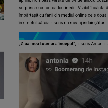
aprilie, frumoasa vârstă de 34 de ani.Cu ocazia 
surprins-o cu un cadou inedit. Vizibil încântată
împărtășit cu fanii din mediul online cele două 
în dreptul căruia a scris un mesaj înduioșător.
„Ziua mea tocmai a început”,
a scris Antonia 