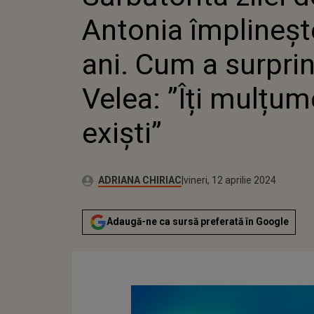
VELEA: 
Antonia împlineșt
EXIȘTI”
ani. Cum a surpri
Velea: ”Îți mulțu
exiști”
Publicat:
Autor:
miercuri, 12 aprilie 2023
Actualizat:
ADRIANA CHIRIAC
vineri, 12 aprilie 2024
Adaugă-ne ca sursă preferată în Google