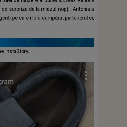
zilei de naștere a iubitei lui, Alex Velea a
 de surpriza de la miezul nopții, Antonia a
genți pe care i le-a cumpărat partenerul ei,
pe InstaStory.