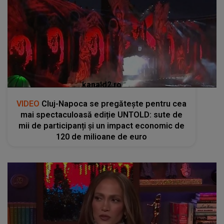
kanald2.ro
VIDEO
Cluj-Napoca se pregătește pentru cea
mai spectaculoasă ediție UNTOLD: sute de
mii de participanți și un impact economic de
120 de milioane de euro