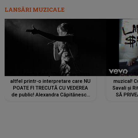
LANSĂRI MUZICALE
De această dată, "Dilaila" se simte
COLABORAR
altfel printr-o interpretare care NU
muzical! C
POATE FI TRECUTĂ CU VEDEREA
Savali și Ri
de public! Alexandra Căpitănescu
SĂ PRIV
a lansat VERSIUNEA LIVE a piesei