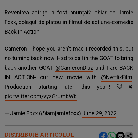
Revenirea actriței a fost anunțată chiar de Jamie
Foxx, colegul de platou în
filmul de acțiune-comedie
Back In Action.
Cameron I hope you aren’t mad I recorded this, but
no turning back now. Had to call in the GOAT to bring
back another GOAT.
@CameronDiaz
and I are BACK
IN ACTION- our new movie with
@NetflixFilm
.
Production starting later this year!! 🦊🐐
pic.twitter.com/vyaGrUmbWb
— Jamie Foxx (@iamjamiefoxx)
June 29, 2022
DISTRIBUIE ARTICOLUL