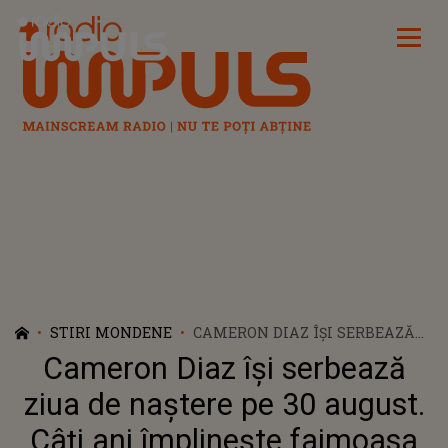
Radio Impuls
STIRI MONDENE
CAMERON DIAZ ÎŞI SERBEAZĂ
ZIUA DE NAŞTERE PE 30
Cameron Diaz îşi serbează
AUGUST. CÂŢI ANI ÎMPLINEŞTE
FAIMOASA ACTRIŢĂ?
ziua de naştere pe 30 august.
Câţi ani împlineşte faimoasa