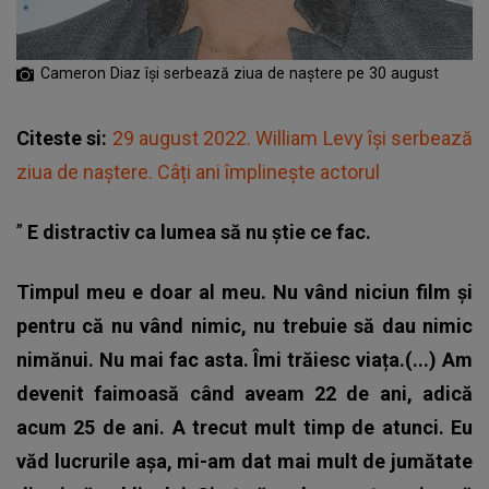
Cameron Diaz îşi serbează ziua de naştere pe 30 august
Citeste si:
29 august 2022. William Levy își serbează
ziua de naștere. Câți ani împlinește actorul
”
E distractiv ca lumea să nu știe ce fac.
Timpul meu e doar al meu. Nu vând niciun film și
pentru că nu vând nimic, nu trebuie să dau nimic
nimănui. Nu mai fac asta. Îmi trăiesc viața.(...) Am
devenit faimoasă când aveam 22 de ani, adică
acum 25 de ani. A trecut mult timp de atunci. Eu
văd lucrurile așa, mi-am dat mai mult de jumătate