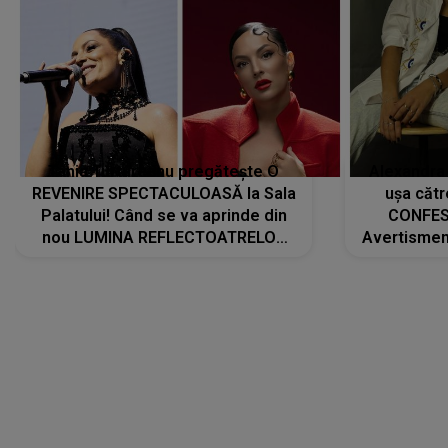
Tania Turtureanu pregătește O
Alexandra
REVENIRE SPECTACULOASĂ la Sala
ușa cătr
Palatului! Când se va aprinde din
CONFES
nou LUMINA REFLECTOATRELOR
Avertismentu
pentru artistă: " Vor fi multe
rămas ÎNT
cântece noi, în premieră. Cântece
au format-
care abia acum învață să respire"
"Am f