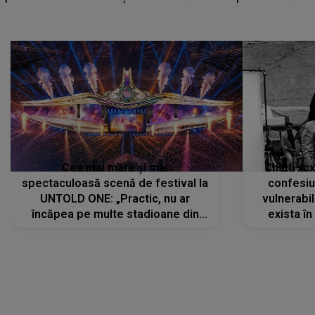
Cea mai mare și mai
Charli xc
spectaculoasă scenă de festival la
confesiu
UNTOLD ONE: „Practic, nu ar
vulnerabil
încăpea pe multe stadioane din
exista în
lume”. Evenimentul începe joi, 6
august 2026