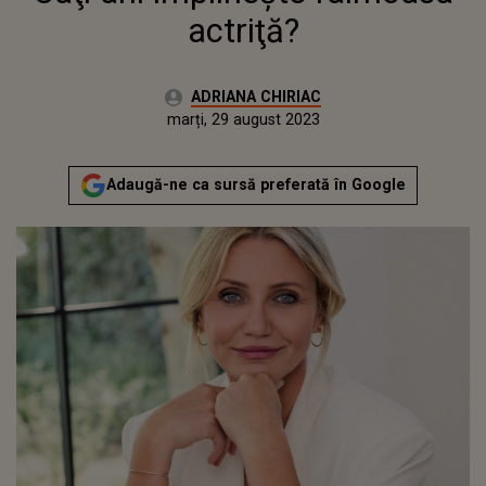
actriţă?
Autor:
ADRIANA CHIRIAC
Publicat:
luni, 29 august 2022
Actualizat:
marți, 29 august 2023
Adaugă-ne ca sursă preferată în Google