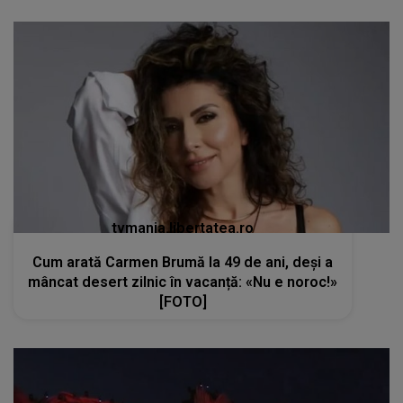
tvmania.libertatea.ro
Cum arată Carmen Brumă la 49 de ani, deși a
mâncat desert zilnic în vacanță: «Nu e noroc!»
[FOTO]