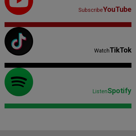
YouTube
Subscribe
TikTok
Watch
Spotify
Listen