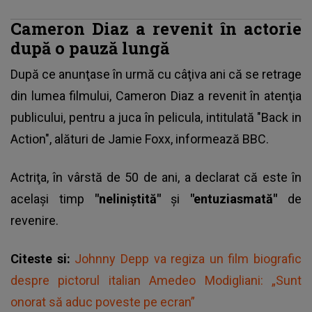
Cameron Diaz a revenit în actorie
după o pauză lungă
După ce anunţase în urmă cu câţiva ani că se retrage
din lumea filmului, Cameron Diaz a revenit în atenţia
publicului, pentru a juca în pelicula, intitulată "Back in
Action", alături de Jamie Foxx, informează BBC.
Actriţa, în vârstă de 50 de ani, a declarat că este în
acelaşi timp
"neliniştită"
şi
"entuziasmată"
de
revenire.
Citeste si:
Johnny Depp va regiza un film biografic
despre pictorul italian Amedeo Modigliani: „Sunt
onorat să aduc poveste pe ecran”