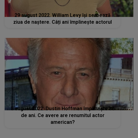
29 august 2022. William Levy își serbează
ziua de naștere. Câți ani împlinește actorul
8 august 2022: Dustin Hoffman împlinește 86
de ani. Ce avere are renumitul actor
american?