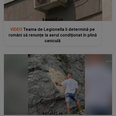
kanald2.ro
VIDEO
Teama de Legionella îi determină pe
români să renunțe la aerul condiționat în plină
caniculă
kanald2.ro