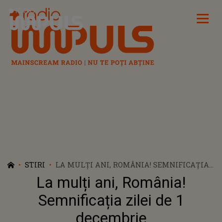
Radio Impuls
STIRI
LA MULȚI ANI, ROMÂNIA! SEMNIFICAȚIA
ZILEI DE 1 DECEMBRIE
La mulți ani, România!
Semnificația zilei de 1
decembrie