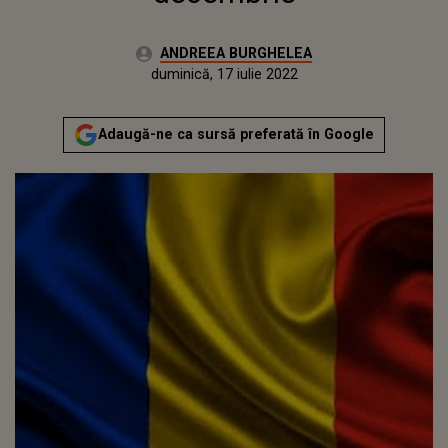
Autor:
ANDREEA BURGHELEA
Publicat:
marți, 1 decembrie 2020
Actualizat:
duminică, 17 iulie 2022
Adaugă-ne ca sursă preferată în Google