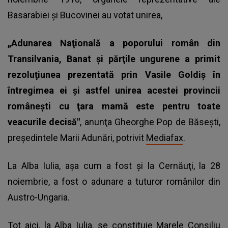
Basarabiei și Bucovinei au votat unirea,
„Adunarea Naţională a poporului român din
Transilvania, Banat şi părţile ungurene a primit
rezoluţiunea prezentată prin Vasile Goldiş în
întregimea ei şi astfel unirea acestei provincii
româneşti cu ţara mamă este pentru toate
veacurile decisă"
, anunţa Gheorghe Pop de Băseşti,
preşedintele Marii Adunări, potrivit
Mediafax
.
La Alba Iulia, aşa cum a fost şi la Cernăuţi, la 28
noiembrie, a fost o adunare a tuturor românilor din
Austro-Ungaria.
Tot aici, la Alba Iulia, se constituie Marele Consiliu