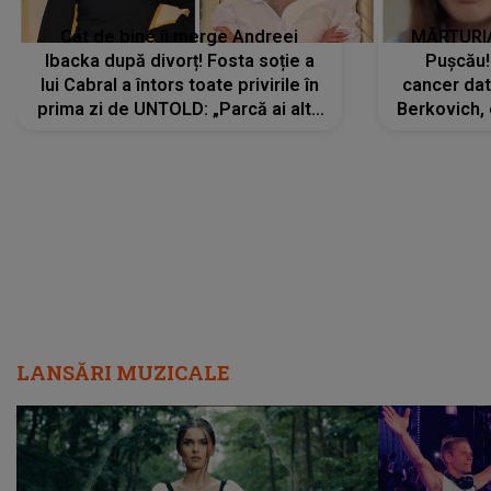
Cât de bine îi merge Andreei
MĂRTURIA
Ibacka după divorț! Fosta soție a
Pușcău!
lui Cabral a întors toate privirile în
cancer dato
prima zi de UNTOLD: „Parcă ai altă
Berkovich, 
strălucire, emani putere,
accident ru
încredere, siguranță...”
Dacă nu 
LANSĂRI MUZICALE