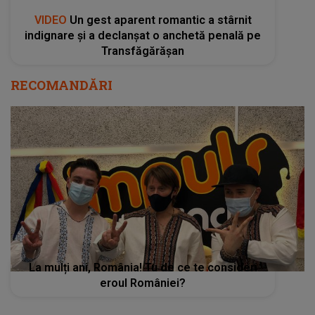
VIDEO
Un gest aparent romantic a stârnit
indignare și a declanșat o anchetă penală pe
Transfăgărășan
RECOMANDĂRI
La mulți ani, România! Tu de ce te consideri
eroul României?