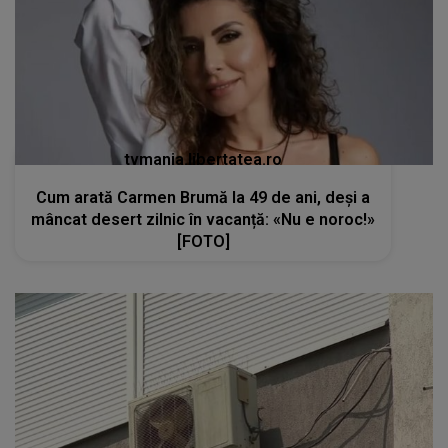
tvmania.libertatea.ro
Cum arată Carmen Brumă la 49 de ani, deși a
mâncat desert zilnic în vacanță: «Nu e noroc!»
[FOTO]