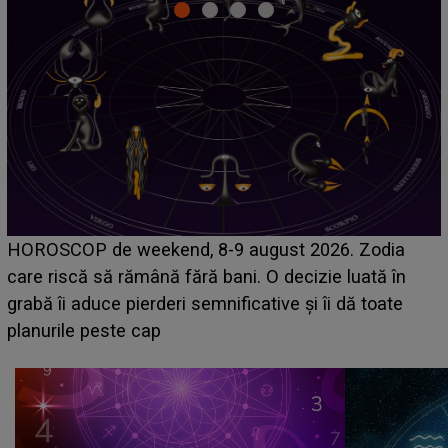
Emanuel a ținut ACEST DETALIU ASCUNS până
acum! În fața Alexandrei, concurentul din Casa Iubirii
face o MĂRTURISIRE NEAȘTEPTATĂ despre mama
sa: "I-am spus și ei în față, eu nu te iubesc pentru
că..."