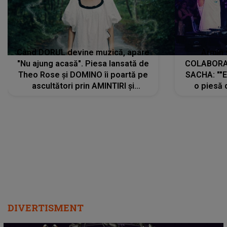
Când DORUL devine muzică, apare
Armin 
"Nu ajung acasă". Piesa lansată de
COLABORAR
Theo Rose și DOMINO îi poartă pe
SACHA: ""E
ascultători prin AMINTIRI și
o piesă 
REGĂSIRI, iar drumul emoțiilor
imediat pre
trece prin sufletul publicului:
cu mine șt
"Pentru toți cei care au plecat
păstrăm do
departe ca să le fie mai bine"
DIVERTISMENT