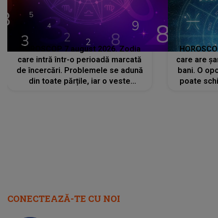
HOROSCOP 7 august 2026. Zodia
HOROSCOP 
care intră într-o perioadă marcată
care are șa
de încercări. Problemele se adună
bani. O opo
din toate părțile, iar o veste
poate schi
neașteptată îi dă planurile peste
la
cap
CONECTEAZĂ-TE CU NOI