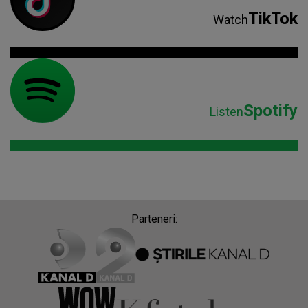
TikTok
Watch
Spotify
Listen
Parteneri: